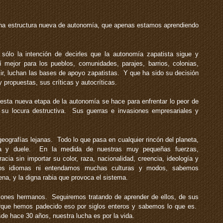
 estructura nueva de autonomía, que apenas estamos aprendiendo
ólo la intención de decirles que la autonomía zapatista sigue y
mejor para los pueblos, comunidades, parajes, barrios, colonias,
cir, luchan las bases de apoyo zapatistas. Y que ha sido su decisión
 propuestas, sus críticas y autocríticas.
sta nueva etapa de la autonomía se hace para enfrentar lo peor de
 su locura destructiva. Sus guerras e invasiones empresariales y
eografías lejanas. Todo lo que pasa en cualquier rincón del planeta,
a y duele. En la medida de nuestras muy pequeñas fuerzas,
a sin importar su color, raza, nacionalidad, creencia, ideología y
s idiomas ni entendamos muchas culturas y modos, sabemos
pena, y la digna rabia que provoca el sistema.
ones hermanos. Seguiremos tratando de aprender de ellos, de sus
orque hemos padecido eso por siglos enteros y sabemos lo que es.
e hace 30 años, nuestra lucha es por la vida.