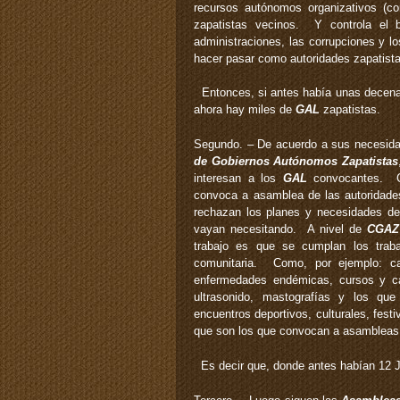
recursos autónomos organizativos (c
zapatistas vecinos. Y controla el
administraciones, las corrupciones y l
hacer pasar como autoridades zapatista
Entonces, si antes había unas decen
ahora hay miles de
GAL
zapatistas.
Segundo. – De acuerdo a sus necesida
de Gobiernos Autónomos Zapatistas
interesan a los
GAL
convocantes. Cu
convoca a asamblea de las autoridade
rechazan los planes y necesidades de 
vayan necesitando. A nivel de
CGAZ
trabajo es que se cumplan los trab
comunitaria. Como, por ejemplo: c
enfermedades endémicas, cursos y cap
ultrasonido, mastografías y los que
encuentros deportivos, culturales, fest
que son los que convocan a asambleas 
Es decir que, donde antes habían 12 J