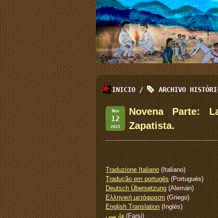
INICIO
/
ARCHIVO HISTÓR
Novena Parte: L
Nov
12
Zapatista.
2023
Traduzione Italiano
(Italiano)
Tradução em portugês
(Portugués)
Deutsch Übersetzung
(Alemán)
Ελληνική μετάφραση
(Griego)
English Translation
(Inglés)
فارسی
(Farsi)