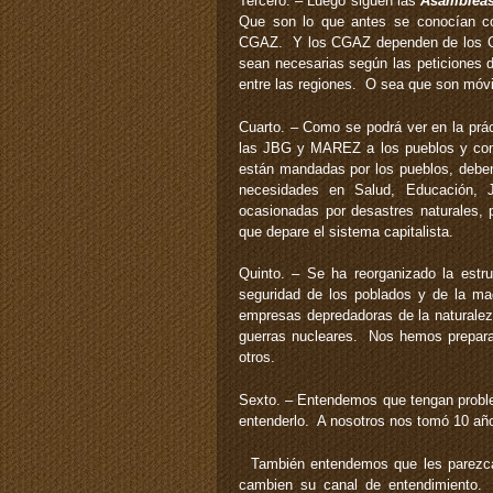
Tercero. – Luego siguen las
Asambleas
Que son lo que antes se conocían c
CGAZ. Y los CGAZ dependen de los G
sean necesarias según las peticiones
entre las regiones. O sea que son móvi
Cuarto. – Como se podrá ver en la prá
las JBG y MAREZ a los pueblos y co
están mandadas por los pueblos, deben
necesidades en Salud, Educación, J
ocasionadas por desastres naturales, 
que depare el sistema capitalista.
Quinto. – Se ha reorganizado la est
seguridad de los poblados y de la mad
empresas depredadoras de la naturaleza
guerras nucleares. Nos hemos preparad
otros.
Sexto. – Entendemos que tengan problem
entenderlo. A nosotros nos tomó 10 años
También entendemos que les parezca 
cambien su canal de entendimiento. 