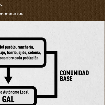
és.
e entiende un poco.