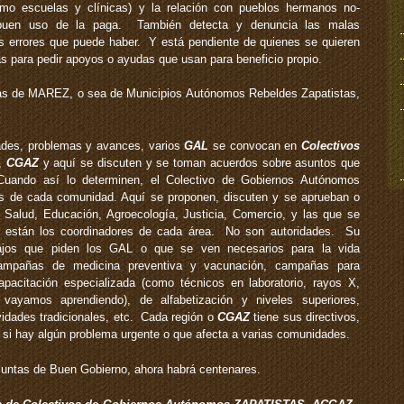
omo escuelas y clínicas) y la relación con pueblos hermanos no-
 buen uso de la paga. También detecta y denuncia las malas
os errores que puede haber. Y está pendiente de quienes se quieren
s para pedir apoyos o ayudas que usan para beneficio propio.
as de MAREZ, o sea de Municipios Autónomos Rebeldes Zapatistas,
des, problemas y avances, varios
GAL
se convocan en
Colectivos
,
CGAZ
y aquí se discuten y se toman acuerdos sobre asuntos que
ando así lo determinen, el Colectivo de Gobiernos Autónomos
s de cada comunidad. Aquí se proponen, discuten y se aprueban o
Salud, Educación, Agroecología, Justicia, Comercio, y las que se
están los coordinadores de cada área. No son autoridades. Su
ajos que piden los GAL o que se ven necesarios para la vida
ampañas de medicina preventiva y vacunación, campañas para
acitación especializada (como técnicos en laboratorio, rayos X,
 vayamos aprendiendo), de alfabetización y niveles superiores,
ividades tradicionales, etc. Cada región o
CGAZ
tiene sus directivos,
si hay algún problema urgente o que afecta a varias comunidades.
untas de Buen Gobierno, ahora habrá centenares.