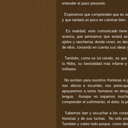
entender el paso presente.
Esperamos que comprendan que es una
y que tardará un poco en caminar bien.
En realidad, este comunicado tiene s
avanza, que pensamos que estará así 
ejidos y rancherías donde viven, es de
de ellos, tomando en cuenta sus ideas y
También, como se irá viendo, es que e
la Hidra, su bestialidad más infame y
militares.
No existen para nosotros fronteras ni g
nos afecta e incumbe, nos preocup
apoyaremos a seres humanos en desgraci
lengua. Aunque no sepamos mucho
comprender el sufrimiento, el dolor, la 
Sabemos leer y escuchar a los coraz
historias y de sus luchas. No sólo p
También y sobre todo porque, como desd