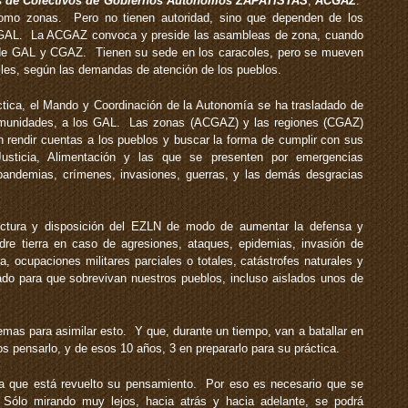
 de Colectivos de Gobiernos Autónomos ZAPATISTAS
,
ACGAZ
.
omo zonas. Pero no tienen autoridad, sino que dependen de los
AL. La ACGAZ convoca y preside las asambleas de zona, cuando
 de GAL y CGAZ. Tienen su sede en los caracoles, pero se mueven
les, según las demandas de atención de los pueblos.
ctica, el Mando y Coordinación de la Autonomía se ha trasladado de
munidades, a los GAL. Las zonas (ACGAZ) y las regiones (CGAZ)
 rendir cuentas a los pueblos y buscar la forma de cumplir con sus
usticia, Alimentación y las que se presenten por emergencias
pandemias, crímenes, invasiones, guerras, y las demás desgracias
ructura y disposición del EZLN de modo de aumentar la defensa y
re tierra en caso de agresiones, ataques, epidemias, invasión de
, ocupaciones militares parciales o totales, catástrofes naturales y
o para que sobrevivan nuestros pueblos, incluso aislados unos de
as para asimilar esto. Y que, durante un tiempo, van a batallar en
 pensarlo, y de esos 10 años, 3 en prepararlo para su práctica.
que está revuelto su pensamiento. Por eso es necesario que se
Sólo mirando muy lejos, hacia atrás y hacia adelante, se podrá