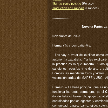
Tłumaczenie polskie
(Polaco)
Traduction en Français
(Francés)
:::::::::::::::::::::
Novena Parte: La
Noviembre del 2023.
Herman@s y compañer@s:
Les voy a tratar de explicar cómo es
autonomía zapatista. Ya les explicaré
la práctica es lo que importa. Claro q
canciones, poesías y lo de arte y cul
Compas les mandarán fotos y videos. E
valoración crítica de MAREZ y JBG. Ah
Primero. – La base principal, que es n
funcionar las otras estructuras es el
G
donde habitan bases de apoyo zapati
coordinados por los agentes y comisari
comunidad, paraje, barrio, ejido, co