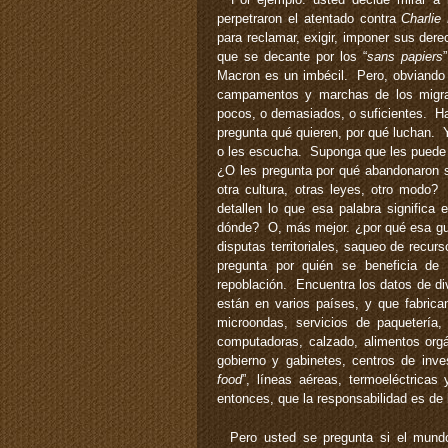
perpetraron el atentado contra
Charlie
para reclamar, exigir, imponer sus der
que se decante por los “
sans papiers
Macron es un imbécil. Pero, obviando e
campamentos y marchas de los migra
pocos, o demasiados, o suficientes. Ha
pregunta qué quieren, por qué luchan. 
o les escucha. Suponga que les puede 
¿O les pregunta por qué abandonaron su 
otra cultura, otras leyes, otro modo?
detallen lo que esa palabra significa
dónde? O, más mejor. ¿por qué esa gue
disputas territoriales, saqueo de recu
pregunta por quién se beneficia de 
repoblación. Encuentra los datos de di
están en varios países, y que fabrica
microondas, servicios de paquetería, 
computadoras, calzado, alimentos orgá
gobierno y gabinetes, centros de inve
food
”, líneas aéreas, termoeléctricas
entonces, que la responsabilidad es de
Pero usted se pregunta si el mundo