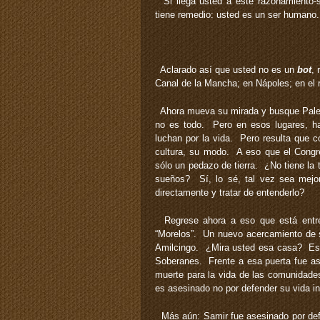
Si llega usted a este razonamiento-se
tiene remedio: usted es un ser humano.
Aclarado así que usted no es un
bot
, 
Canal de la Mancha; en Nápoles; en el r
Ahora mueva su mirada y busque Pales
no es todo. Pero en esos lugares, h
luchan por la vida. Pero resulta que c
cultura, su modo. A eso que el Congre
sólo un pedazo de tierra. ¿No tiene la 
sueños? Sí, lo sé, tal vez sea mejor 
directamente y tratar de entenderlo?
Regrese ahora a eso que está entre
“Morelos”. Un nuevo acercamiento de 
Amilcingo. ¿Mira usted esa casa? Es 
Soberanes. Frente a esa puerta fue a
muerte para la vida de las comunidade
es asesinado no por defender su vida in
Más aún: Samir fue asesinado por def