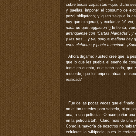
cubre bocas zapatistas –que, dicho sea 
y paellas, imponer el consumo de elo
pozol obligatorio; y quien salga a la 
hay que exagerar); y exclamar
“¡A ver,
nada de que reggaeton
(¿le tienta, ver
arránquense con “Cartas Marcadas”, y e
y las tres… y ya, porque mañana hay qu
esos elefantes y ponte a cocinar! ¡Sop
Ahora dígame: ¿usted cree que la pesad
que lo que les puebla el sueño de cos
tome en cuenta, que sean nada, que 
recuerde, que les erija estatuas, muse
realidad?
Fue de las pocas veces que el finado S
no están ustedes para saberlo, ni yo par
una, a una película. O acompañar una e
en la película tal”. Claro, más de una 
Como la mayoría de nosotros no habíamo
celulares la wikipedia, pues le creí