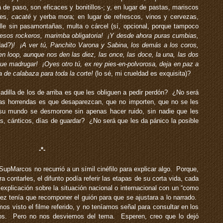
de paso, son eficaces y bonitillos-; y, en lugar de pastas, mariscos
tes,
cacaté
y yerba mora; en lugar de refrescos, vinos y cervezas,
calle sin pasamontañas, multa o cárcel (sí, opcional, porque tampoco
 esos rockeros, marimba obligatoria! ¡Y desde ahora puras cumbias,
dad?)
!
¡A ver tú, Panchito Varona y Sabina, los demás a los coros,
n loop, aunque nos den las diez, las once, las doce, la una, las dos
e madrugar! ¡Oyes otro tú, ex rey pies-en-polvorosa, deja en paz a
a de calabaza para toda la corte!
(lo sé, mi crueldad es exquisita)?
illa de los de arriba es que les obliguen a pedir perdón? ¿No será
as horrendas es que desaparezcan, que no importen, que no se les
su mundo se desmorone sin apenas hacer ruido, sin nadie que les
os, cánticos, días de guardar? ¿No será que les da pánico la posible
-*-
upMarcos no recurrió a un símil cinéfilo para explicar algo. Porque,
a contarles, el difunto podía referir las etapas de su corta vida, cada
xplicación sobre la situación nacional o internacional con un “como
vez tenía que recomponer el guión para que se ajustara a lo narrado.
s visto el filme referido, y no teníamos señal para consultar en los
amos. Pero no nos desviemos del tema. Esperen, creo que lo dejó