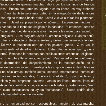
 Hebdo
o entre quienes marchan ahora por los caminos de Francia
echos. Puesto que usted ha llegado a estas líneas, es muy probable
”. Claro, también se siente usted en la obligación de declarar que
se rápido vistazo hacia arriba, usted vuelve a mirar los plantones,
ntes. Usted se pregunta por el número. Le parecen muchos, o
 pasado de la identidad religiosa a la cantidad. Y entonces usted se
Y aquí usted decide si acude a los medios y las redes para saberlo…
preguntar. ¿Les pregunta usted su creencia religiosa, cuántos son?
tierra y decidieron llegar a suelos y cielos que tienen otra lengua,
 Tal vez le respondan con una sola palabra: guerra. O tal vez le
 en su realidad de ellos. Guerra. Usted decide investigar: ¿guerra
rra? Entonces le abruman con explicaciones: creencias religiosas,
rsos o, simple y llanamente, estupidez. Pero usted no se conforma y
la destrucción, del despoblamiento, de la reconstrucción, de la
versas corporaciones. Investiga a las corporaciones y descubre que
n no sólo armas, también autos, cohetes interestelares, hornos de
bancos, redes sociales, “contenido mediático”, ropa, celulares y
nicos y no, empresas navieras, ventas en línea, trenes, jefes de
stigación científica y no, cadenas de hoteles y restaurantes, “
fast
 y, claro, fundaciones de ayuda “humanitaria”. Usted podría decir,
 la humanidad o del mundo entero.
 o la humanidad no son responsables, también, de esa marcha,