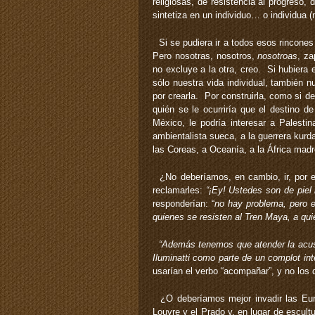
religiosas, de resistencia al progreso
sintetiza en un individuo… o individua (
Si se pudiera ir a todos esos rincone
Pero nosotras, nosotros,
nosotroas
, za
no excluye a la otra, creo. Si hubiera
sólo nuestra vida individual, también n
por crearla. Por construirla, como si d
quién se le ocurriría que el destino d
México, le podría interesar a Palestin
ambientalista sueca, a la guerrera kurda
las Coreas, a Oceanía, a la África mad
¿No deberíamos, en cambio, ir, por ej
reclamarles:
“¡Ey! Ustedes son de piel
responderían: “
no hay problema, pero 
quienes se resisten al Tren Maya, a qu
“Además tenemos que atender la acusa
Iluminatti como parte de un complot int
usarían el verbo “acompañar”, y no los de
¿O deberíamos mejor invadir las Euro
Louvre y el Prado y, en lugar de escult