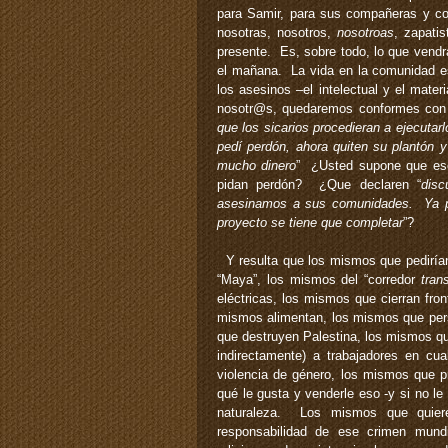
para Samir, para sus compañeras y com
nosotras, nosotros,
nosotroas
, zapati
presente. Es, sobre todo, lo que vendr
el mañana. La vida en la comunidad es
los asesinos –el intelectual y el mate
nosotr@s, quedaremos conformes con 
que los sicarios procedieran a ejecutar
pedí perdón, ahora quiten su plantón y
mucho dinero
” ¿Usted supone que es
pidan perdón? ¿Que declaren “
disc
asesinamos a sus comunidades. Ya pu
proyecto se tiene que completar
”?
Y resulta que los mismos que pedirían
“Maya”, los mismos del “corredor
tran
eléctricas, los mismos que cierran fro
mismos alimentan, los mismos que per
que destruyen Palestina, los mismos qu
indirectamente) a trabajadores en cua
violencia de género, los mismos que p
qué le gusta y venderle eso -y si no l
naturaleza. Los mismos que quiere
responsabilidad de ese crimen mund