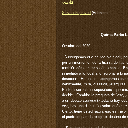
فارسی
Slovenski prevod
(Esloveno)
:::::::::::::::::::::::::::::::
Quinta Parte:
Octubre del 2020.
Supongamos que es posible elegir, por
por un momento, de la tiranía de las 
también cómo mirar y cómo hablar. Ent
inmediato a lo local a lo regional a lo
desorden. Entonces supongamos que ust
velozmente, mira, clasifica, jerarquiz
Pudiera ser, es un supositorio, que mi
decide. Cambiar la pregunta de “
eso, ¿
a un debate sabroso (¿todavía hay deba
vez, hay una discusión sobre qué es el
Cierto, tiene usted razón, eso es mejor 
el punto de partida: elegir el destino de
Por ejemplo: usted decide mirar a l