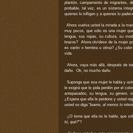
plantón, campamento de migrantes, de
probable, tal vez, es un sistema ínte
quienes lo infligen y a quienes lo padec
Ahora vuelva usted la mirada a la mar
muy pocos, que sólo es una mujer qu
lengua, sus ropas, su cultura, su m
brazos? Ahora olvídese de la mujer po
es varón o hembra u
otroa
? ¿Su color
vida.
Ahora, vaya más allá, después de todo
daño. Ok, no mucho daño.
Suponga que esa mujer le habla y usted 
le exigirá que le pida perdón por el colo
antepasados, su lengua, su género, 
¿Espera que ella le perdone y usted re
usted se diga “
bueno, al menos lo inten
¿O teme que ella no le hable, que sólo
tú, qué?
”?