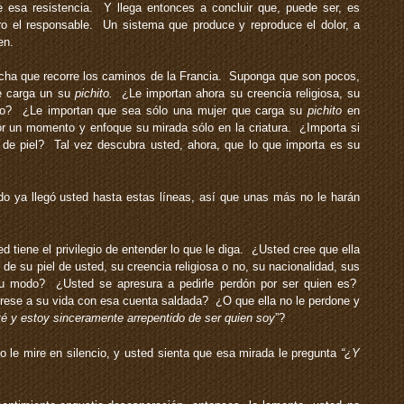
 esa resistencia. Y llega entonces a concluir que, puede ser, es
gro el responsable. Un sistema que produce y reproduce el dolor, a
en.
cha que recorre los caminos de la Francia. Suponga que son pocos,
e carga un su
pichito.
¿Le importan ahora su creencia religiosa, su
odo? ¿Le importan que sea sólo una mujer que carga su
pichito
en
r un momento y enfoque su mirada sólo en la criatura. ¿Importa si
 de piel? Tal vez descubra usted, ahora, que lo que importa es su
 ya llegó usted hasta estas líneas, así que unas más no le harán
tiene el privilegio de entender lo que le diga. ¿Usted cree que ella
r de su piel de usted, su creencia religiosa o no, su nacionalidad, sus
su modo? ¿Usted se apresura a pedirle perdón por ser quien es?
grese a su vida con esa cuenta saldada? ¿O que ella no le perdone y
té y estoy sinceramente arrepentido de ser quien soy
”?
 le mire en silencio, y usted sienta que esa mirada le pregunta
“¿Y