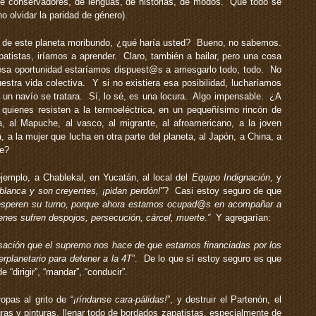
, de conservadores, de lenguas, de historias, de modos. Que todo se
no olvidar la paridad de género).
s de este planeta moribundo, ¿qué haría usted? Bueno, no sabemos.
patistas, iríamos a aprender. Claro, también a bailar, pero una cosa
 esa oportunidad estaríamos dispuest@s a arriesgarlo todo, todo. No
uestra vida colectiva. Y si no existiera esa posibilidad, lucharíamos
e un navío se tratara. Sí, lo sé, es una locura. Algo impensable. ¿A
e quienes resisten a la termoeléctrica, en un pequeñísimo rincón de
a, al Mapuche, al vasco, al migrante, al afroamericano, a la joven
, a la mujer que lucha en otra parte del planeta, al Japón, a China, a
re?
emplo, a Chablekal, en Yucatán, al local del
Equipo Indignación
, y
 blanca y son creyentes, ¡pidan perdón!
”? Casi estoy seguro de que
esperen su turno, porque ahora estamos ocupad@s en acompañar a
ienes sufren despojos, persecución, cárcel, muerte.”
Y agregarían:
ción que el supremo nos hace de que estamos financiadas por los
erplanetario para detener a la 4T
”. De lo que sí estoy seguro es que
 “dirigir”, “mandar”, “conducir”.
pas al grito de “
¡ríndanse cara-pálidas!
”, y destruir el Partenón, el
uras y pinturas, llenar todo de bordados zapatistas, especialmente de