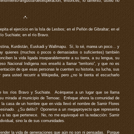
ntimiento-angustia-desesperación, entonces, lo lamento, usted no
-*-
repita el ejercicio en la Isla de Lesbos; en el Peñón de Gibraltar; en el
ío Suchiate; en el río Bravo.
tina, Kurdistán, Euskadi y Wallmapu. Sí, lo sé, marea un poco… y
ay quienes (muchos o pocos o demasiados o suficientes) también
onciben la vida ligada inseparablemente a su tierra, a su lengua, su
so Nacional Indígena nos enseñó a llamar “territorio”, y que no es
tentación de que esas personas le cuenten su historia, su lucha, sus
para usted recurrir a Wikipedia, pero ¿no le tienta el escucharlo
 los ríos Bravo y Suchiate. Acérquese a un lugar que se llama
su mirada al municipio de Temoac. Enfoque ahora la comunidad de
la casa de un hombre que en vida llevó el nombre de Samir Flores
sesinado. ¿Su delito? Oponerse a un megaproyecto que representa
s a las que pertenece. No, no me equivoqué en la redacción: Samir
dividual, sino la de sus comunidades.
ender la vida de generaciones que aún no son ni pensadas. Porque