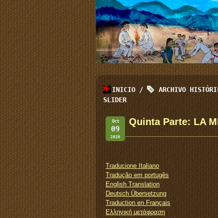
INICIO
/
ARCHIVO HISTÓR
SLIDER
Quinta Parte: LA 
Oct
09
2020
Traducione Italiano
Tradução em portugês
English Translation
Deutsch Übersetzung
Traduction en Français
Ελληνική μετάφραση