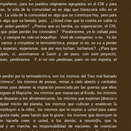
pañeros, para los pueblos originarios agrupados en el CNI y para
stas, la vida de la comunidad no es algo que transcurra sólo en el
á. La vida de la comunidad es algo que se construye hoy, pero para
 algo que se hereda, pues. ¿Usted cree que la cuenta se salda si
rial- piden perdón? ¿Piensa que su familia, su organización, el CNI,
que pidan perdón los criminales? “
Perdónenme, yo lo señalé para
lo, y siempre he sido un boquiflojo. Veré de corregirme, o no. Ya les
 vamos a completar la termoeléctrica, porque si no, se va a perder
o esperan, esperamos, que por eso luchan, luchamos? ¿Para que
ulpen, sí, asesinamos a Samir y, de paso, con este proyecto,
es, perdónenos. Y si no nos perdonan, pues no nos importa, el
 perdón por la termoeléctrica, son los mismos del Tren mal llamado
sístmico
”, los mismos de presas, minas a cielo abierto y centrales
nteras para detener la migración provocada por las guerras que ellos
siguen al Mapuche, los mismos que masacran al Kurdo, los mismos
e disparan a los afroamericanos, los mismos que explotan (directa o
lquier rincón del planeta, los mismos que cultivan y enaltecen la
rostituyen a la niñez, los mismos que le espían a usted para saber
e gusta nada, pues hacen que le guste-, los mismos que destruyen la
n hacerle creer, a usted, a los demás, a nosotr@s, que la
ial y en marcha, es responsabilidad de naciones, de creencias