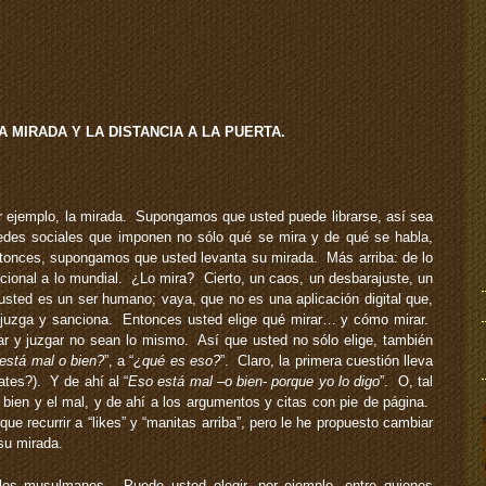
 LA MIRADA Y LA DISTANCIA A LA PUERTA.
 ejemplo, la mirada. Supongamos que usted puede librarse, así sea
redes sociales que imponen no sólo qué se mira y de qué se habla,
onces, supongamos que usted levanta su mirada. Más arriba: de lo
 nacional a lo mundial. ¿Lo mira? Cierto, un caos, un desbarajuste, un
ed es un ser humano; vaya, que no es una aplicación digital que,
a, juzga y sanciona. Entonces usted elige qué mirar… y cómo mirar.
rar y juzgar no sean lo mismo. Así que usted no sólo elige, también
está mal o bien?
”, a “
¿qué es eso?
”. Claro, la primera cuestión lleva
tes?). Y de ahí al “
Eso está mal –o bien- porque yo lo digo
”. O, tal
 bien y el mal, y de ahí a los argumentos y citas con pie de página.
que recurrir a “likes” y “manitas arriba”, pero le he propuesto cambiar
 su mirada.
os musulmanes. Puede usted elegir, por ejemplo, entre quienes