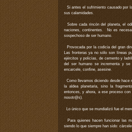
Si antes el sufrimiento causado por la
sus calamidades.
Sobre cada rincón del planeta, el odi
naciones, continentes. No es necesari
sospechoso de ser humano.
Provocada por la codicia del gran dine
Las fronteras ya no sólo son líneas p
ejércitos y policías, de cemento y ladr
del ser humano se incrementa y se 
encarcele, confine, asesine.
Como llevamos diciendo desde hace más 
la aldea planetaria, sino la fragme
entonces, y ahora, a ese proceso con e
nosotr@s).
Lo único que se mundializó fue el merca
Para quienes hacen funcionar las máqu
siendo lo que siempre han sido: cárcele