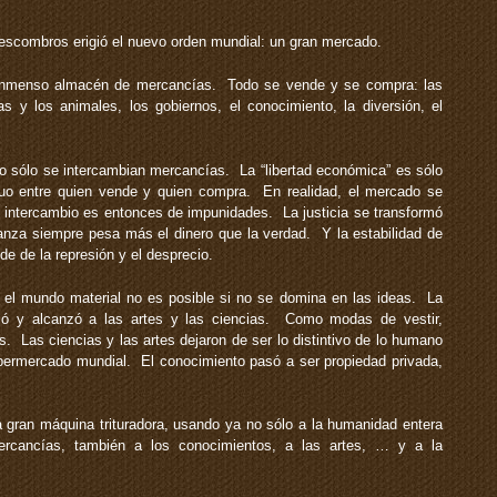
scombros erigió el nuevo orden mundial: un gran mercado.
inmenso almacén de mercancías. Todo se vende y se compra: las
tas y los animales, los gobiernos, el conocimiento, la diversión, el
o sólo se intercambian mercancías. La “libertad económica” es sólo
uo entre quien vende y quien compra. En realidad, el mercado se
l intercambio es entonces de impunidades. La justicia se transformó
anza siempre pesa más el dinero que la verdad. Y la estabilidad de
e de la represión y el desprecio.
l mundo material no es posible si no se domina en las ideas. La
izó y alcanzó a las artes y las ciencias. Como modas de vestir,
as. Las ciencias y las artes dejaron de ser lo distintivo de lo humano
ermercado mundial. El conocimiento pasó a ser propiedad privada,
 gran máquina trituradora, usando ya no sólo a la humanidad entera
ercancías, también a los conocimientos, a las artes, … y a la