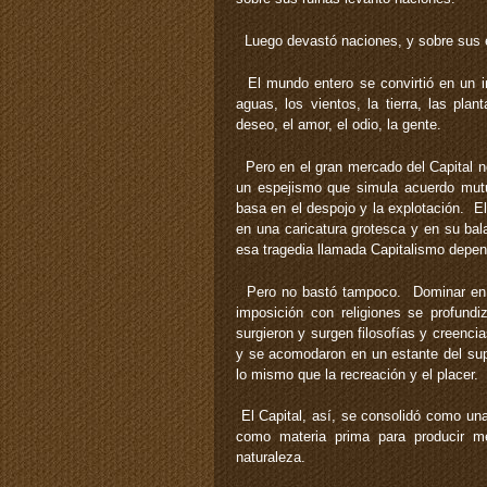
Luego devastó naciones, y sobre sus e
El mundo entero se convirtió en un 
aguas, los vientos, la tierra, las plan
deseo, el amor, el odio, la gente.
Pero en el gran mercado del Capital n
un espejismo que simula acuerdo mut
basa en el despojo y la explotación. E
en una caricatura grotesca y en su bal
esa tragedia llamada Capitalismo depend
Pero no bastó tampoco. Dominar en e
imposición con religiones se profund
surgieron y surgen filosofías y creenci
y se acomodaron en un estante del sup
lo mismo que la recreación y el placer.
El Capital, así, se consolidó como una
como materia prima para producir m
naturaleza.