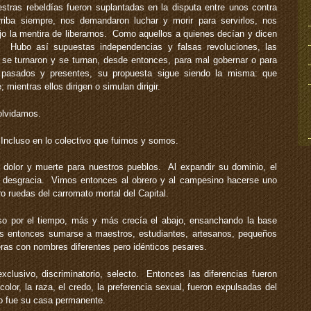
ras rebeldías fueron suplantadas en la disputa entre unos contra
riba siempre, nos demandaron luchar y morir para servirlos, nos
jo la mentira de liberarnos. Como aquellos a quienes decían y dicen
r. Hubo así supuestas independencias y falsas revoluciones, las
 se turnaron y se turnan, desde entonces, para mal gobernar o para
 pasados y presentes, su propuesta sigue siendo la misma: que
mientras ellos dirigen o simulan dirigir.
olvidamos.
Incluso en lo colectivo que fuimos y somos.
 dolor y muerte para nuestros pueblos. Al expandir su dominio, el
 desgracia. Vimos entonces al obrero y al campesino hacerse uno
ro ruedas del carromato mortal del Capital.
 por el tiempo, más y más crecía el abajo, ensanchando la base
s entonces sumarse a maestros, estudiantes, artesanos, pequeños
eras con nombres diferentes pero idénticos pesares.
usivo, discriminatorio, selecto. Entonces las diferencias fueron
lor, la raza, el credo, la preferencia sexual, fueron expulsadas del
no fue su casa permanente.