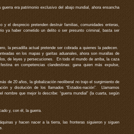
 guerra era patrimonio exclusivo del abajo mundial, ahora ensancha
o y el desprecio pretenden destruir familias, comunidades enteras,
o ya haber cometido un delito o ser presunto criminal, basta ser
ro, la pesadilla actual pretende ser cobrada a quienes la padecen.
unteadas en los mapas y garitas aduanales, ahora son murallas de
illos, de leyes y persecuciones. En todo el mundo de arriba, la caza
festina en competencias clandestinas: gana quien más expulse,
de 20 años, la globalización neoliberal no trajo el surgimiento de
ntación y disolución de los llamados “Estados-nación”. Llamamos
l nombre que mejor lo describe: “guerra mundial” (la cuarta, según
do y, con él, la guerra.
inas y hacen nacer a la tierra, las fronteras siguieron y siguen
s.