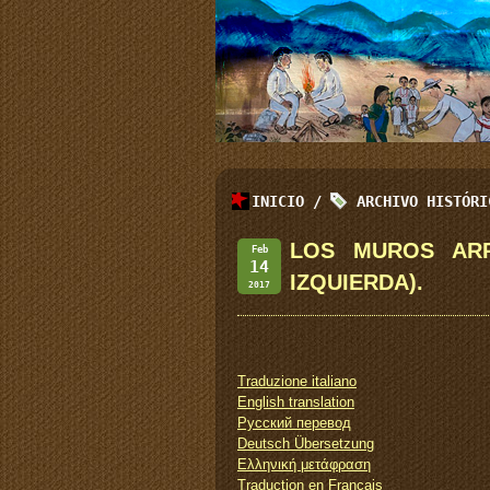
INICIO
/
ARCHIVO HISTÓR
LOS MUROS ARR
Feb
14
IZQUIERDA).
2017
Traduzione italiano
English translation
Русский перевод
Deutsch Übersetzung
Ελληνική μετάφραση
Traduction en Français