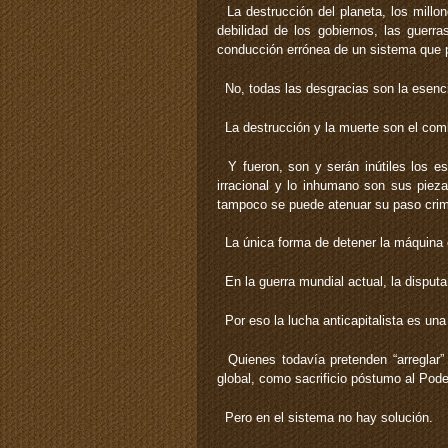
La destrucción del planeta, los millon
debilidad de los gobiernos, las guerr
conducción errónea de un sistema que p
No, todas las desgracias son la esenci
La destrucción y la muerte son el comb
Y fueron, son y serán inútiles los esf
irracional y lo inhumano son sus pie
tampoco se puede atenuar su paso crim
La única forma de detener la máquina e
En la guerra mundial actual, la disputa
Por eso la lucha anticapitalista es una
Quienes todavía pretenden “arreglar” o
global, como sacrificio póstumo al Pode
Pero en el sistema no hay solución.