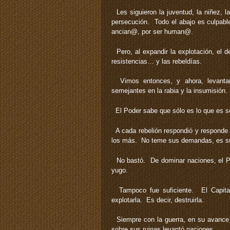
Les siguieron la juventud, la niñez, l
persecución. Todo el abajo es culpable:
ancian@, por ser human@.
Pero, al expandir la explotación, el de
resistencias… y las rebeldías.
Vimos entonces, y ahora, levanta
semejantes en la rabia y la insumisión.
El Poder sabe que sólo es lo que es so
A cada rebelión respondió y responde
los más. No teme sus demandas, es su 
No bastó. De dominar naciones, el Po
yugo.
Tampoco fue suficiente. El Capital 
explotarla. Es decir, destruirla.
Siempre con la guerra, en su avance d
sobre sus ruinas levantó naciones.