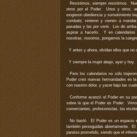
Resistimos, siempre resistimos. Nuest
otros por el Poder. Unos y otros, ar
exigieron obediencia y sometimiento ba
combatir, vinieron y vienen a manda
pasadas y las por venir. Los de arriba
aspirar a hacerlo. Y en calendarios
nosotras, nosotros, pongamos la sangre; 
Y antes y ahora, olvidan ellos que no 
Y siempre la mujer abajo, ayer y hoy. 
Pero los calendarios no sólo trajeron
Poder creó nuevas hermandades en la
con nuestro dolor, y yacer bajo las cuat
Conforme avanzó el Poder en su paso
sobre la que el Poder es Poder. Vimo
comerciantes, profesionistas, los etcét
No bastó. El Poder es un espacio excl
también perseguidas abiertamente. El co
paraíso prometido, siendo que el infier