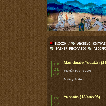
INICIO
/
ARCHIVO HISTÓR
PRIMER RECORRIDO
RECOR
Más desde Yucatán (19
Ene
21
Yucatán 19-ene-2006
2006
Audio y Textos.
Yucatán (18/ene/06)
Ene
19