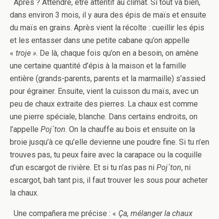
Après ? Attendre, être attentif au climat. Si tout va bien,
dans environ 3 mois, il y aura des épis de maïs et ensuite
du maïs en grains. Après vient la récolte : cueillir les épis
et les entasser dans une petite cabane qu’on appelle
«
troje »
. De là, chaque fois qu’on en a besoin, on amène
une certaine quantité d’épis à la maison et la famille
entière (grands-parents, parents et la marmaille) s’assied
pour égrainer. Ensuite, vient la cuisson du maïs, avec un
peu de chaux extraite des pierres. La chaux est comme
une pierre spéciale, blanche. Dans certains endroits, on
l’appelle
Poj´ton
. On la chauffe au bois et ensuite on la
broie jusqu’à ce qu’elle devienne une poudre fine. Si tu n’en
trouves pas, tu peux faire avec la carapace ou la coquille
d’un escargot de rivière. Et si tu n’as pas ni
Poj´ton
, ni
escargot, bah tant pis, il faut trouver les sous pour acheter
la chaux.
Une compañera me précise : «
Ça, mélanger la chaux