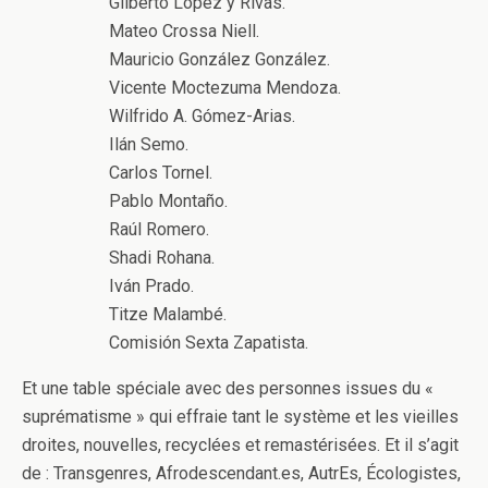
Gilberto López y Rivas.
Mateo Crossa Niell.
Mauricio González González.
Vicente Moctezuma Mendoza.
Wilfrido A. Gómez-Arias.
Ilán Semo.
Carlos Tornel.
Pablo Montaño.
Raúl Romero.
Shadi Rohana.
Iván Prado.
Titze Malambé.
Comisión Sexta Zapatista.
Et une table spéciale avec des personnes issues du «
suprématisme » qui effraie tant le système et les vieilles
droites, nouvelles, recyclées et remastérisées. Et il s’agit
de : Transgenres, Afrodescendant.es, AutrEs, Écologistes,