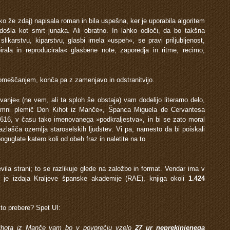
ko že zdaj) napisala roman in bila uspešna, ker je uporabila algoritem
došla kot smrt junaka. Ali obratno. In lahko odloči, da bo takšna
likarstvu, kiparstvu, glasbi imela »uspeh«, se pravi priljubljenost,
ala in reproducirala« glasbene note, zaporedja in ritme, recimo,
omeščanjem, konča pa z zamenjavo in odstranitvijo.
anje« (ne vem, ali ta sploh še obstaja) vam dodelijo literarno delo,
oumni plemič Don Kihot iz Manče«, Španca Miguela de Cervantesa
1616, v času tako imenovanega »podkraljestva«, in bi se zato moral
azlašča ozemlja staroselskih ljudstev. Vi pa, namesto da bi poiskali
 poguglate katero koli od obeh fraz in naletite na to
ila strani; to se razlikuje glede na založbo in format. Vendar ima v
kot je izdaja Kraljeve španske akademije (RAE), knjiga okoli
1.424
e to prebere? Spet UI:
ihota iz Manče vam bo v povprečju vzelo
27 ur neprekinjenega