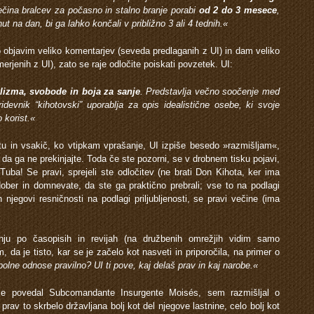
večina bralcev za počasno in stalno branje porabi
od 2 do 3 mesece
,
t na dan, bi ga lahko končali v približno 3 ali 4 tednih.«
 objavim veliko komentarjev (seveda predlaganih z UI) in dam veliko
rjenih z UI), zato se raje odločite poiskati povzetek. UI:
alizma, svobode in boja za sanje
. Predstavlja večno soočenje med
ridevnik “kihotovski” uporablja za opis idealistične osebe, ki svoje
 korist.«
tu in vsakič, ko vtipkam vprašanje, UI izpiše besedo »razmišljam«,
da ga ne prekinjajte. Toda če ste pozorni, se v drobnem tisku pojavi,
uba! Se pravi, sprejeli ste odločitev (ne brati Don Kihota, ker ima
dober in domnevate, da ste ga praktično prebrali; vse to na podlagi
n njegovi resničnosti na podlagi priljubljenosti, se pravi večine (ima
u po časopisih in revijah (na družbenih omrežjih vidim samo
a je tisto, kar se je začelo kot nasveti in priporočila, na primer o
polne odnose pravilno? UI ti pove, kaj delaš prav in kaj narobe.«
 je povedal Subcomandante Insurgente Moisés, sem razmišljal o
rav to skrbelo državljana bolj kot del njegove lastnine, celo bolj kot