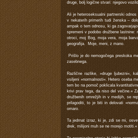
druge, bolj logične stvari: njegovo vozilo
Ali je heteroseksualni partnerski odnos
v nekaterih primerih tudi ženska – dol
ampak o tem odnosu, ki ga zagovarjajo c
spremeni v podobo družbene lastnine: m
otroci, moj Bog, moja vera, moja barva
geografija. Moje, meni, z mano.
Prišlo je do nemogočega preskoka med 
zasebnega.
Različne razlike, »druge ljubezni«, ka
vsiljeni »normalnosti«. Hetero oseba men
tem bo na pomoč poklicala kvantitativno 
krivi prav tega, da niso del večine.« Z
družbenih omrežjih in v medijih, se rep
prilagoditi, to je biti in delovati »n
omaro.
Ta jedrnat izraz, ki je, zdi se mi, osvet
drek, milijoni muh se ne morejo motiti