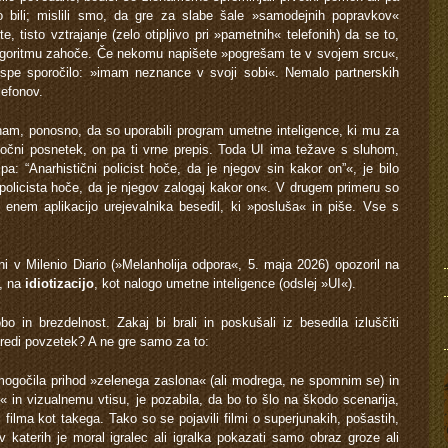
 bili; mislili smo, da gre za slabe šale »samodejnih popravkov«
e, tisto vztrajanje (zelo otipljivo pri »pametnih« telefonih) da se to,
 algoritmu zahoče. Če nekomu napišete »pogrešam te v svojem srcu«,
prispe sporočilo: »imam neznance v svoji sobi«. Nemalo partnerskih
lefonov.
o nam, ponosno, da so uporabili program umetne inteligence, ki mu za
čni posnetek, on pa ti vrne prepis. Toda UI ima težave s sluhom,
tipa: “Anarhistični policist hoče, da je njegov sin kakor on”«, je bilo
olicista hoče, da je njegov zalogaj kakor on«. V drugem primeru so
enem aplikacijo urejevalnika besedil, ki »posluša« in piše. Vse s
ni v Milenio Diario (»Melanholija odpora«, 5. maja 2026) opozoril na
v, na
idiotizacijo
, kot nalogo umetne inteligence (odslej »UI«).
o in brezdelnost. Zakaj bi brali in poskušali iz besedila izluščiti
aredi povzetek? A ne gre samo za to:
mogočila prihod »zelenega zaslona« (ali modrega, ne spomnim se) in
in vizualnemu vtisu, je pozabila, da bo to šlo na škodo scenarija,
vi filma kot takega. Tako so se pojavili filmi o superjunakih, pošastih,
v katerih je moral igralec ali igralka pokazati samo obraz groze ali