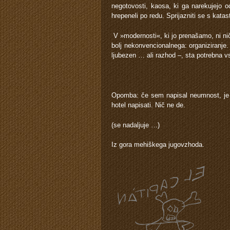
negotovosti, kaosa, ki ga narekujejo o
hrepeneli po redu. Sprijazniti se s katas
V »modernosti«, ki jo prenašamo, ni ni
bolj nekonvencionalnega: organiziranje. I
ljubezen … ali razhod –, sta potrebna v
Opomba: če sem napisal neumnost, je t
hotel napisati. Nič ne de.
(se nadaljuje …)
Iz gora mehiškega jugovzhoda.