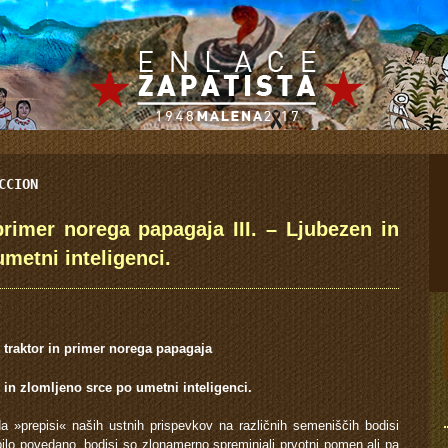
CCION
primer norega papagaja III. – Ljubezen in
umetni inteligenci.
 traktor in primer norega papagaja
n in zlomljeno srce po umetni inteligenci.
a »prepisi« naših ustnih prispevkov na različnih semeniščih bodisi
bilo povedano, bodisi so zlonamerno spreminjali prvotni pomen ali pa