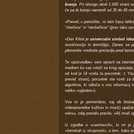
branja
. Pri obsegu okoli 1.000 strani 
če pa bi branju namenili od 30 do 45 minu
»Preveč,« pomislite, »v tem času lahko
“všečkov” in “nevšečkov” (prav tako usme
»Don Kihot je
univerzalni simbol ide
resničnostjo in domišljijo. Danes se p
plemenite vrednote postavlja pred lastno
Te »poizvedbe« sem opravil na interne
medtem ko vas vrteči se krog opozarja, 
od kod je UI vzela ta povzetek: z YouT
preveč strani), povzetek ste vzeli za 
algoritma, ki odloča o viru informacij i
veliko »ogledov«).
Vse to je pomembno, saj ob brskanj
videoposnetke kužkov in muck) opažam, d
seksu, zdaj postalo pravila:
»Ali imaš s
Iz zgodbe o »castrovcih«, ki mi jo
»ženskah iz skupnosti«, o tem, kako je p