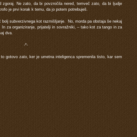
d zgoraj. Ne zato, da bi povzročila nered, temveč zato, da bi ljudje
trofo je prvi korak k temu, da jo potem potrebuješ.
č bolj subverzivnega kot razmišljanje. No, morda pa obstaja še nekaj
n za organiziranje, prijatelji in sovražniki, – tako kot za tango in za
saj dva.
-*-
o gotovo zato, ker je umetna inteligenca spremenila tisto, kar sem