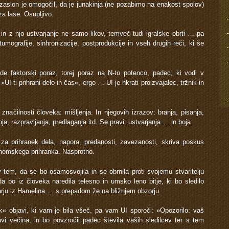
 zaslon je omogočil, da je junakinja (ne pozabimo na enakost spolov)
a lase. Osupljivo.
in z njo ustvarjanje ne samo likov, temveč tudi igralske obrti … pa
tumografije, sinhronizacije, postprodukcije in vseh drugih reči, ki še
e faktorski poraz, torej poraz na N-to potenco, padec, ki vodi v
UI ti prihrani delo in čas«, ergo … UI je hkrati proizvajalec, tržnik in
načilnosti človeka: mišljenja. In njegovih izrazov: branja, pisanja,
nja, razpravljanja, predlaganja itd. Se pravi: ustvarjanja … in boja.
a prihranek dela, napora, predanosti, zavezanosti, skriva poskus
nomskega prihranka. Nasprotno.
v tem, da se bo osamosvojila in se obrnila proti svojemu stvaritelju
a bo iz človeka naredila telesno in umsko leno bitje, ki bo sledilo
rju iz Hamelina … s prepadom že na bližnjem obzorju.
ek« objavi, ki vam je bila všeč, pa vam UI sporoči: »Opozorilo: vaš
vi večina, in bo povzročil padec števila vaših sledilcev ter s tem