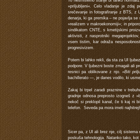
To nesmiselno stanje bi lahko normalizir
»priljubljeni«. Celo vladanje je zdaj 
srečevanje in fotografiranje z BTS, z
denarja, ki ga premika – ne pojavlja se
»realizem v makroekonomiji«; in priporo
sindikatom CNTE, s kmetijskimi proizva
aktivisti, z nasprotniki megaprojektov
vsem tistim, kar odraža nesposobnost,
progresivizem.
Potem bi lahko rekli, da sta za UI ljub
podpore. V ljubezni boste zmagali ali 
resnici pa oblikovane z njo.
»Biti pril
bachillerato —, je danes vodilo, ki usm
Zakaj bi trpel zaradi praznine v trebu
gradnje odnosa preprosto izogneš z »b
nekoč si preklopil kanal, če ti kaj ni 
telefon. Seveda pa mora imeti najhitrej
Sicer pa, z UI ali brez nje, cilj sistema
poskuša tehnologija. Natanko tako, kot 