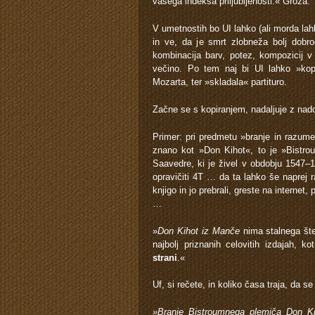
vašega indeksa priljubljenosti.« Groza.
V umetnostih bo UI lahko (ali morda lah
in ve, da je smrt zlobneža bolj dobro
kombinacija barv, potez, kompozicij v s
večino. Po tem naj bi UI lahko »kopir
Mozarta, ter »skladala« partituro.
Začne se s kopiranjem, nadaljuje z nad
Primer: pri predmetu »branje in razumev
znano kot »Don Kihot«, to je »Bistr
Saavedre, ki je živel v obdobju 1547–
opravičiti 4T … da ta lahko še naprej r
knjigo in jo prebrali, greste na internet,
…
»
Don Kihot iz Manče
nima stalnega štev
najbolj priznanih celovitih izdajah, 
strani
.«
Uf, si rečete, in koliko časa traja, da s
»Branje Bistroumnega plemiča Don K