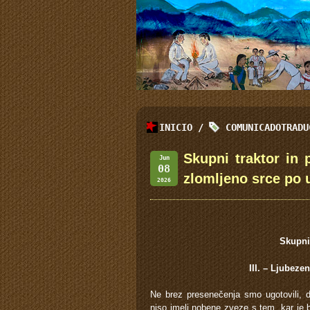
INICIO
/
COMUNICADOTRADU
Skupni traktor in 
Jun
08
zlomljeno srce po 
2026
Skupni
III. – Ljubeze
Ne brez presenečenja smo ugotovili, d
niso imeli nobene zveze s tem, kar je 