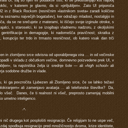
ala UI, saj so njen vir podatkov tisti, ki se predstavljajo kot najbolj
poklic, v katerem je glavno, da si »priljubljen«. Zato UI priporoča
 U2 in z Black Rockom (resničnim »lastnikom sveta« zaradi količine
 na seznamu največjih bogatašev), ker odražajo mladost, nostalgijo in
ča, da se ne srečujete z materami, ki iščejo svoje izginule otroke, s
jalci, s staroselci, ki se izogibajo vladnemu nadzoru, z okoljskimi
, gentrifikacije in demagogije, ki nadomešča pravičnost; skratka z
 korupcijo ter trdo in trmasto resničnost, ob katero vsak dan trči
ezen in zlomljeno srce odvisna od uporabljenega vira … in od večinske
propadli v skladu z občutkom večine, domnevno poizvedene prek UI, v
jubljen«
, ta najstniška želja iz srednje šole — ali
»high school«
ali
erja sodobne družbe in vlade.
hu, ki ga povzročita Ljubezen ali Zlomljeno srce, če se lahko težavi
lokiranjem« ali zamenjavo avatarja … ali telefonske številke? Da,
bilo všeč. Danes, če ti realnost ni všeč, preprosto zamenjaj mobilni
šo umetno inteligenco.
-*-
 ni nič drugega kot posplošiti resignacijo. Če religijam to ne uspe več,
zdaj spodbuja resignacijo pred množičnostjo dvoma, krize identitete,