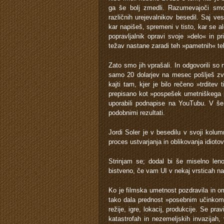
ga še bolj zmedli. Razumevajoči smo
različnih urejevalnikov besedil. Saj vest
kar napišeš, spremeni v tisto, kar se
popravljalnik opravi svoje »delo« in 
težav nastane zaradi teh »pametnih« te
Zato smo jih vprašali. In odgovorili s
samo 20 dolarjev na mesec pošlješ zvo
kajti tam, kjer je bilo rečeno »trditev 
prepisano kot »pospešek umetniškega p
uporabili podnapise na YouTubu. V še 
podobnimi rezultati.
Jordi Soler je v besedilu v svoji kolum
proces ustvarjanja in oblikovanja idioto
Strinjam se; dodal bi še miselno lenob
bistveno, če vam UI v nekaj vrsticah n
Ko je filmska umetnost pozdravila in o
tako dala prednost »posebnim učinkom« 
režije, igre, lokacij, produkcije. Se pra
katastrofah in nezemeljskih invazijah, 