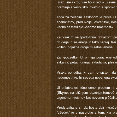
izraz »ne skrbi, vse bo v redu«. Zeleni
premagala vesoljsko invazijo s sponko z
Toda za zelenim zaslonom je prišla UI 
scenaristov, produkcije, osvetlitve, kos
vedno sestavljajo »sedmo umetnost«.
Za vsakim neizpodbitnim dokazom prid
drugega in še enega in tako naprej. Ker »
»diler« prijazne droge miselne lenobe.
Za »povzetki« UI prihaja poraz ene od z
slikanja, petja, igranja, skladanja, plesa
Vsaka ponudba, ki vam jo sistem da z
nadomestitve. In seveda nobenega eko
UI prikriva resnično ceno: problem ni 
(
Skyne
t na bližnjem obzorju) temveč d
algoritmu »večine« kot novemu piščalka
Predstavljajte si, da boste dali »všeč
“všeček” je v nasprotju s tem, kar pra