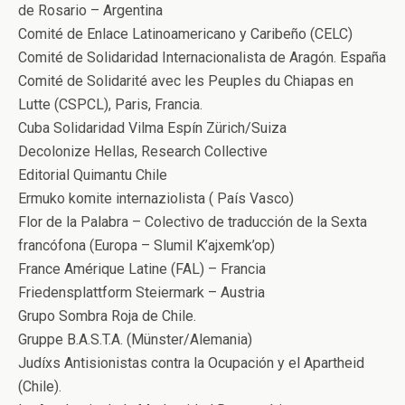
de Rosario – Argentina
Comité de Enlace Latinoamericano y Caribeño (CELC)
Comité de Solidaridad Internacionalista de Aragón. España
Comité de Solidarité avec les Peuples du Chiapas en
Lutte (CSPCL), Paris, Francia.
Cuba Solidaridad Vilma Espín Zürich/Suiza
Decolonize Hellas, Research Collective
Editorial Quimantu Chile
Ermuko komite internaziolista ( País Vasco)
Flor de la Palabra – Colectivo de traducción de la Sexta
francófona (Europa – Slumil K’ajxemk’op)
France Amérique Latine (FAL) – Francia
Friedensplattform Steiermark – Austria
Grupo Sombra Roja de Chile.
Gruppe B.A.S.T.A. (Münster/Alemania)
Judíxs Antisionistas contra la Ocupación y el Apartheid
(Chile).