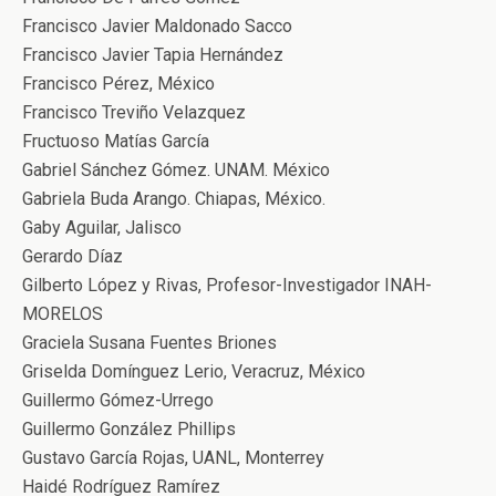
Francisco Javier Maldonado Sacco
Francisco Javier Tapia Hernández
Francisco Pérez, México
Francisco Treviño Velazquez
Fructuoso Matías García
Gabriel Sánchez Gómez. UNAM. México
Gabriela Buda Arango. Chiapas, México.
Gaby Aguilar, Jalisco
Gerardo Díaz
Gilberto López y Rivas, Profesor-Investigador INAH-
MORELOS
Graciela Susana Fuentes Briones
Griselda Domínguez Lerio, Veracruz, México
Guillermo Gómez-Urrego
Guillermo González Phillips
Gustavo García Rojas, UANL, Monterrey
Haidé Rodríguez Ramírez