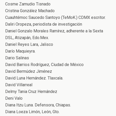
Cosme Zamudio Tisnado
Cristina González Machado
Cuauhtémoc Saucedo Santoyo (TeMoK.) CDMX escritor.
Daliri Oropeza, periodista de investigación
Daniel Gonzalo Morales Ramírez, adherente a la Sexta
DSL, Atizapán, Edo.Mex.
Daniel Reyes Lara, Jalisco
Darío Maquieyra.
Dario Salinas
David Barrios Rodríguez, Ciudad de México
David Bermúdez Jiménez
David Luna Hernández. Tlaxcala.
David Villarreal
Delmy Tania Cruz Hernández
Deni Valo
Diana Itzu Luna. Defensora, Chiapas.
Diana Loeza Limón, León, Gto.