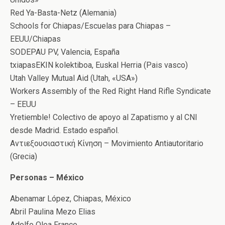
Red Ya-Basta-Netz (Alemania)
Schools for Chiapas/Escuelas para Chiapas –
EEUU/Chiapas
SODEPAU PV, Valencia, España
txiapasEKIN kolektiboa, Euskal Herria (Pais vasco)
Utah Valley Mutual Aid (Utah, «USA»)
Workers Assembly of the Red Right Hand Rifle Syndicate
– EEUU
Yretiemble! Colectivo de apoyo al Zapatismo y al CNI
desde Madrid. Estado español.
Αντιεξουσιαστική Κίνηση – Movimiento Antiautoritario
(Grecia)
Personas – México
Abenamar López, Chiapas, México
Abril Paulina Mezo Elias
Adolfo Olea Franco