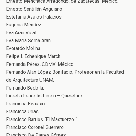
Ernesto Menchaca Arredondo, de Zacatecas, México.
Ernesto Santillán Anguiano
Estefanía Avalos Palacios
Eugenia Méndez
Eva Arán Vidal
Eva María Serna Arán
Everardo Molina
Felipe I. Echenique March
Fernanda Pérez, CDMX, México
Fernando Alan López Bonifacio, Profesor en la Facultad
de Arquitectura UNAM.
Fernando Bedolla.
Fiorella Fenoglio Limón – Querétaro
Francisca Beausire
Francisca Urias
Francisco Barrios “El Mastuerzo “
Francisco Coronel Guerrero
Francisco De Parres Gómez