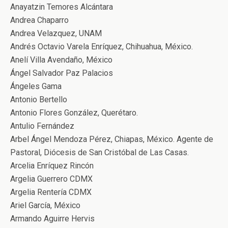
Anayatzin Temores Alcántara
Andrea Chaparro
Andrea Velazquez, UNAM
Andrés Octavio Varela Enríquez, Chihuahua, México.
Anelí Villa Avendaño, México
Ángel Salvador Paz Palacios
Ángeles Gama
Antonio Bertello
Antonio Flores González, Querétaro.
Antulio Fernández
Arbel Ángel Mendoza Pérez, Chiapas, México. Agente de
Pastoral, Diócesis de San Cristóbal de Las Casas.
Arcelia Enríquez Rincón
Argelia Guerrero CDMX
Argelia Rentería CDMX
Ariel García, México
Armando Aguirre Hervis