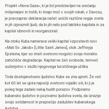
Projekt »Nova Gaza«, ki je bil predstavljen na srečanju
milijonarjev in tistih, ki imajo moč v svojih rokah, v Davosu,
je pravzaprav deklaracija načel: uničiti različne regije sveta
in jih izprazniti ljudi, da bi jih nato pod taktirko kapitala in za
kapital obnovili in reorganizirali.
Na otoku Kuba namerava veliki kapital vzpostaviti novi
«Mali Sv. Jakob» [Little Saint James], otok Jeffreyja
Epsteina, kjer so imeli svetovni mogotci svoje moralno
zatočišče degradacije. Kapital ne želi svobode, temveč
suženjstvo v službi njegovega turističnega užitka.
Toda dostojanstveno ljudstvo Kube se zna upreti. Že več
kot 60 let se upira največji svetovni vojaški sili, ki ji je
poleg tega zadalo nekaj hudih porazov. Podpiramo
kubansko ljudstvo in pozivamo ljudstva sveta, da izrazijo
svojo solidarnost in preprečijo zadušitev kubanskega
ljudstva.