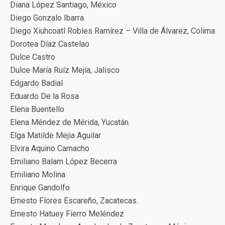
Diana López Santiago, México
Diego Gonzalo Ibarra
Diego Xiuhcoatl Robles Ramírez – Villa de Álvarez, Colima
Dorotea Díaz Castelao
Dulce Castro
Dulce María Ruíz Mejía, Jalisco
Edgardo Badial
Eduardo De la Rosa
Elena Buentello
Elena Méndez de Mérida, Yucatán.
Elga Matilde Mejia Aguilar
Elvira Aquino Camacho
Emiliano Balam López Becerra
Emiliano Molina
Enrique Gandolfo
Ernesto Flores Escareño, Zacatecas.
Ernesto Hatuey Fierro Meléndez