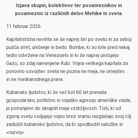
Izjava skupin, kolektivov ter posameznikov in
posameznic iz različnih delov Mehike in sveta.
11 februar 2026
Kapitalistična nevihta se še naprej širi po svetu in za seboj
pušča smrt, uničenje in bedo. Bombe, ki so bile pred nekaj
tedni odvržene na Venezuelo in ki še naprej uničujejo
Gazo, so zdaj namenjene Kubi. Vojna velikega kapitala za
ponovno osvojitev sveta ne pozna ne meja, ne omejitev …
in ne mednarodnega prava.
Kubansko ljudstvo, ki že več kot 60 let prenaša
gospodarsko, politično in vojaško agresijo ameriške vlade,
je potisnjeno do skrajnih meja vzdržljivosti. Tisti, ki od
zgoraj svetu vsiljujejo vojno brez sramu razglašajo svoj cilj:
zadušiti kubansko ljudstvo, da bi spodbudili naložbe in
«razvoj».