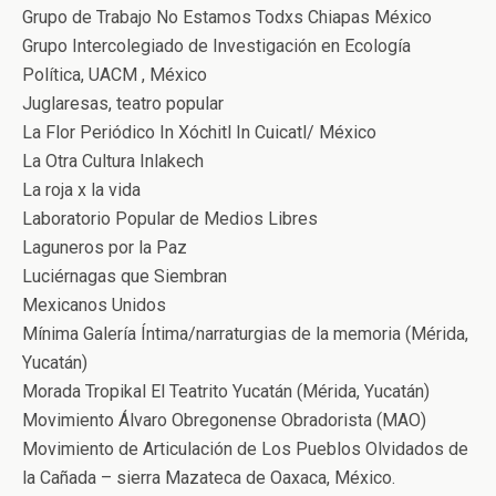
Grupo de Trabajo No Estamos Todxs Chiapas México
Grupo Intercolegiado de Investigación en Ecología
Política, UACM , México
Juglaresas, teatro popular
La Flor Periódico In Xóchitl In Cuicatl/ México
La Otra Cultura Inlakech
La roja x la vida
Laboratorio Popular de Medios Libres
Laguneros por la Paz
Luciérnagas que Siembran
Mexicanos Unidos
Mínima Galería Íntima/narraturgias de la memoria (Mérida,
Yucatán)
Morada Tropikal El Teatrito Yucatán (Mérida, Yucatán)
Movimiento Álvaro Obregonense Obradorista (MAO)
Movimiento de Articulación de Los Pueblos Olvidados de
la Cañada – sierra Mazateca de Oaxaca, México.