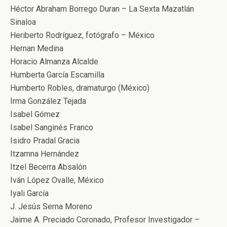
Héctor Abraham Borrego Duran – La Sexta Mazatlán
Sinaloa
Heriberto Rodríguez, fotógrafo – México
Hernan Medina
Horacio Almanza Alcalde
Humberta García Escamilla
Humberto Robles, dramaturgo (México)
Irma González Tejada
Isabel Gómez
Isabel Sanginés Franco
Isidro Pradal Gracia
Itzamna Hernández
Itzel Becerra Absalón
Iván López Ovalle, México
Iyali García
J. Jesús Serna Moreno
Jaime A. Preciado Coronado, Profesor Investigador –