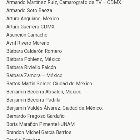
Armando Martínez Ruiz, Camarografo de TV – CDMX.
Armando Soto Baeza
Arturo Anguiano, México
Arturo Guerrero CDMX
Asunción Camacho
Avril Rivero Moreno
Bárbara Calderón Romero
Bárbara Pohlenz, México
Bárbara Riviello Falcón
Bárbara Zamora – México
Bartok Martin Selser, Ciudad de México
Benjamín Becerra Absalón, México
Benjamín Becerra Padilla
Benjamín Valdés Álvarez, Ciudad de México.
Bernardo Fregoso Garduño
Boris Marañón Pimentel-UNAM.
Brandon Michel García Barrios