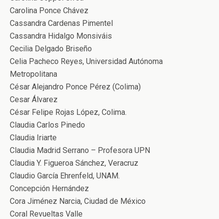
Carolina Ponce Chávez
Cassandra Cardenas Pimentel
Cassandra Hidalgo Monsiváis
Cecilia Delgado Briseño
Celia Pacheco Reyes, Universidad Autónoma
Metropolitana
César Alejandro Ponce Pérez (Colima)
Cesar Álvarez
César Felipe Rojas López, Colima.
Claudia Carlos Pinedo
Claudia Iriarte
Claudia Madrid Serrano – Profesora UPN
Claudia Y. Figueroa Sánchez, Veracruz
Claudio García Ehrenfeld, UNAM.
Concepción Hernández
Cora Jiménez Narcia, Ciudad de México
Coral Revueltas Valle