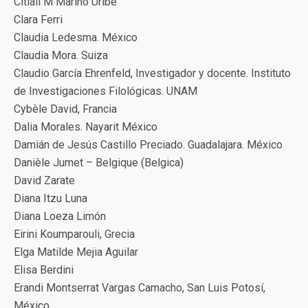
Citlali M Marino Uribe
Clara Ferri
Claudia Ledesma. México
Claudia Mora. Suiza
Claudio García Ehrenfeld, Investigador y docente. Instituto
de Investigaciones Filológicas. UNAM
Cybèle David, Francia
Dalia Morales. Nayarit México
Damián de Jesús Castillo Preciado. Guadalajara. México
Danièle Jumet – Belgique (Belgica)
David Zarate
Diana Itzu Luna
Diana Loeza Limón
Eirini Koumparouli, Grecia
Elga Matilde Mejia Aguilar
Elisa Berdini
Erandi Montserrat Vargas Camacho, San Luis Potosí,
México