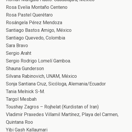
Rosa Evelia Montaño Centeno
Rosa Pastel Querétaro
Rosángela Pérez Mendoza
Santiago Bastos Amigo, México
Santiago Quevedo, Colombia
Sara Bravo
Sergio Araht
Sergio Rodrigo Lomelí Gamboa.
Shauna Gunderson
Silvana Rabinovich, UNAM, México
Sonja Santiana Cruz, Sicóloga, Alemania/Ecuador
Tania Melnick S-M.
Targol Mesbah
Toushay Zagros – Rojhelat (Kurdistan of Iran)
Vladimir Praxedes Villamil Martínez, Playa del Carmen,
Quintana Roo
Yibi Gash Kallaumari