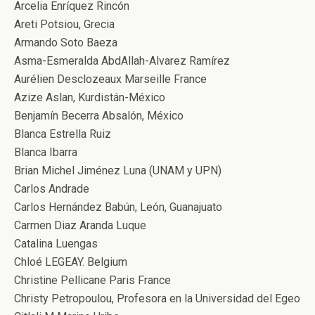
Arcelia Enríquez Rincón
Areti Potsiou, Grecia
Armando Soto Baeza
Asma-Esmeralda AbdAllah-Alvarez Ramírez
Aurélien Desclozeaux Marseille France
Azize Aslan, Kurdistán-México
Benjamín Becerra Absalón, México
Blanca Estrella Ruiz
Blanca Ibarra
Brian Michel Jiménez Luna (UNAM y UPN)
Carlos Andrade
Carlos Hernández Babún, León, Guanajuato
Carmen Diaz Aranda Luque
Catalina Luengas
Chloé LEGEAY. Belgium
Christine Pellicane Paris France
Christy Petropoulou, Profesora en la Universidad del Egeo