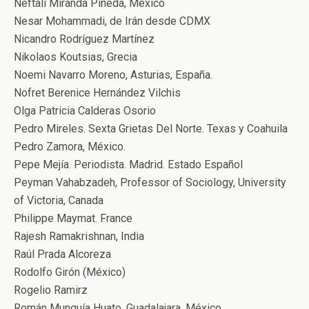
Neftalí Miranda Pineda, México
Nesar Mohammadi, de Irán desde CDMX
Nicandro Rodríguez Martínez
Nikolaos Koutsias, Grecia
Noemi Navarro Moreno, Asturias, España.
Nofret Berenice Hernández Vilchis
Olga Patricia Calderas Osorio
Pedro Mireles. Sexta Grietas Del Norte. Texas y Coahuila
Pedro Zamora, México.
Pepe Mejía. Periodista. Madrid. Estado Español
Peyman Vahabzadeh, Professor of Sociology, University
of Victoria, Canada
Philippe Maymat. France
Rajesh Ramakrishnan, India
Raúl Prada Alcoreza
Rodolfo Girón (México)
Rogelio Ramirz
Román Munguía Huato. Guadalajara, México