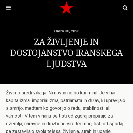
Enero 30, 2026
ZA ŽIVLJENJE IN
DOSTOJANSTVO IRANSKEGA
LJUDSTVA
Živimo sredi viharja. Ni nov in ne bo kar minil. Je vihar
kapitalizma, imperializma, patriarhata in držav, ki upravljajo
s smrtjo, medtem ko govorijo o redu, stabilnosti ali
varnosti. V tem viharju se tisti od zgoraj prepirajo za
ozemlja, naravne in družbene vire ter moč, tisti od spodaj
pa zastavljajo svoja telesa, življenja, strah in upanje.