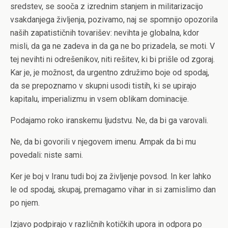
sredstev, se sooča z izrednim stanjem in militarizacijo
vsakdanjega življenja, pozivamo, naj se spomnijo opozorila
naših zapatističnih tovarišev: nevihta je globalna, kdor
misli, da ga ne zadeva in da ga ne bo prizadela, se moti. V
tej nevihti ni odrešenikov, niti rešitev, ki bi prišle od zgoraj.
Kar je, je možnost, da urgentno združimo boje od spodaj,
da se prepoznamo v skupni usodi tistih, ki se upirajo
kapitalu, imperializmu in vsem oblikam dominacije.
Podajamo roko iranskemu ljudstvu. Ne, da bi ga varovali.
Ne, da bi govorili v njegovem imenu. Ampak da bi mu
povedali: niste sami.
Ker je boj v Iranu tudi boj za življenje povsod. In ker lahko
le od spodaj, skupaj, premagamo vihar in si zamislimo dan
po njem.
Izjavo podpirajo v različnih kotičkih upora in odpora po