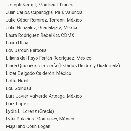
Joseph Kempf, Montreuil, France
Juan Carlos Capanegra. País Valencià
Julio César Ramírez, Torreón, México
Julio González, Guadalajara, México
Laura Rodríguez RebelKat, CDMX.
Laura Ulloa
Lev Jardón Barbolla
Liliana del Rayo Farfán Rodríguez. México
Linda Quiquivix, geógrafa (Estados Unidos y Guatemala)
Lizet Delgado Calderón. México
Lotte Heinl.
Lou Goineau
Luis Javier Valverde Arteaga. México
Luiz López
Lydia L. Lorenz (Grecia)
Lylia Palacios. Monterrey, México.
Majal and Colin Logan