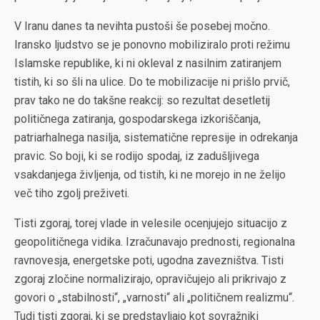
V Iranu danes ta nevihta pustoši še posebej močno.
Iransko ljudstvo se je ponovno mobiliziralo proti režimu
Islamske republike, ki ni okleval z nasilnim zatiranjem
tistih, ki so šli na ulice. Do te mobilizacije ni prišlo prvič,
prav tako ne do takšne reakcij: so rezultat desetletij
političnega zatiranja, gospodarskega izkoriščanja,
patriarhalnega nasilja, sistematične represije in odrekanja
pravic. So boji, ki se rodijo spodaj, iz zadušljivega
vsakdanjega življenja, od tistih, ki ne morejo in ne želijo
več tiho zgolj preživeti.
Tisti zgoraj, torej vlade in velesile ocenjujejo situacijo z
geopolitičnega vidika. Izračunavajo prednosti, regionalna
ravnovesja, energetske poti, ugodna zavezništva. Tisti
zgoraj zločine normalizirajo, opravičujejo ali prikrivajo z
govori o „stabilnosti“, „varnosti“ ali „političnem realizmu“.
Tudi tisti zgoraj, ki se predstavljajo kot sovražniki