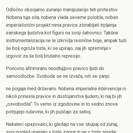
Odločno obsojamo zunanjo manipulacijo teh protestov.
Nobena tuja sila, nobena vlada severne poloble, noben
imperialistični projekt nima pravice zlorabljati trpljenja
iranskega ljudstva kot figuro na svoji šahovnici. Takšna
instrumentalizacija ne le izkrivlja resnične boje, ampak tudi
še bolj ogroža tiste, ki se upirajo, saj jih spreminja v
izgovor za še bolj brutalno represijo.
Ponovno afirimirano neodtujljivo pravico ljudi do
samoodločbe. Svobode se ne izvaža, niti se zanjo
ne pogaja med državami. Nobena imperialna intervencija ni
nikoli prinesla pravice in dostojanstva ljudem, ki naj bi jih
„osvobodila“. To vemo iz zgodovine in to vedno znova
potrjujejo ruševine, ki jih puščajo za seboj.
Nekateri opazovalci, ki gledajo na vse skupaj od zunaj,
svoj pogled uperjajo v tiste zgoraj in ne v tiste spodaj.