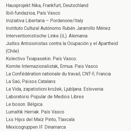
Hausprojekt Nika, Frankfurt, Deutschland
Ibili fundazioa, País Vasco
Iniziativa Libertaria – Pordenone/Italy
Instituto Cultural Autónomo Rubén Jaramillo Ménez
Interventionistische Linke (iL). Alemania
Judíxs Antisionistas contra la Ocupación y el Apartheid
(Chile)
Kolectivo Txiapasekin. País Vasco.
Komite Internazionalistak, Ermua. Pais Vasco
La Confédération nationale du travail, CNT-F, Francia
La Saó, Països Catalans
La Vida, zapatisticni krožek, Ljubljana. Eslovenia
Laboratorio Popular de Medios Libres
Le boson. Bélgica.
Lumaltik Herriak. País Vasco
Lxs Hijxs del Maíz Pinto, Tlaxcala
Mexicogruppen IF. Dinamarca