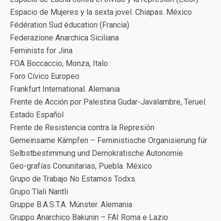
Espacio de Mujeres y la sexta jovel. Chiapas. México
Fédération Sud éducation (Francia)
Federazione Anarchica Siciliana
Feminists for Jina
FOA Boccaccio, Monza, Italo
Foro Cívico Europeo
Frankfurt International. Alemania
Frente de Acción por Palestina Gudar-Javalambre, Teruel.
Estado Español
Frente de Resistencia contra la Represión
Gemeinsame Kämpfen – Feministische Organisierung für
Selbstbestimmung und Demokratische Autonomie
Geo-grafías Conunitarias, Puebla. México
Grupo de Trabajo No Estamos Todxs.
Grupo Tlali Nantli
Gruppe B.A.S.T.A. Münster. Alemania
Gruppo Anarchico Bakunin – FAI Roma e Lazio