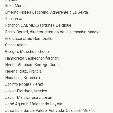
Erika Mues
Ernesto Flores Escareño, Adherente a La Sexta,
Zacatecas.
Fanchon DAEMERS (artiste), Belgique
Fanny Berard, director artístico de la compañía Nanoya
Francisca Urias Hermosillo
Gianni Alioti
Giorgos Moschos, Grecia
Hamidreza Vasheghanifarahani
Héctor Abraham Borrego Duran
Helena Roux, Francia
Houshang Koochaki
Jacinto Robles Pérez.
Javier Elorriaga, México
Javier Maisterrena Zubirán
José Agustín Maldonado Loyola
José Luis García Valero. Activista. Coahuila, México