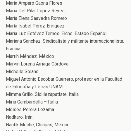
María Amparo Gaona Flores
María Del Pilar Lopez Reyes.
María Elena Saavedra Romero
María Isabel Pérez-Enríquez
María Luz Estévez Temes. Elche. Estado Español.
Mariana Sanchez. Sindicalista y militante internacionalista.
Francia
Martín Méndez. México
Marvin Lorena Arriaga Córdova
Michelle Solano
Miguel Antonio Escobar Guerrero, profesor en la Facultad
de Filosofía y Letras UNAM
Mimma Grillo, Siciliezapatiste, Italia
Miria Gambardella – Italia
Moisés Perera Lezama
Nadkaro. Irán
Nantik Meche, Chiapas, México.