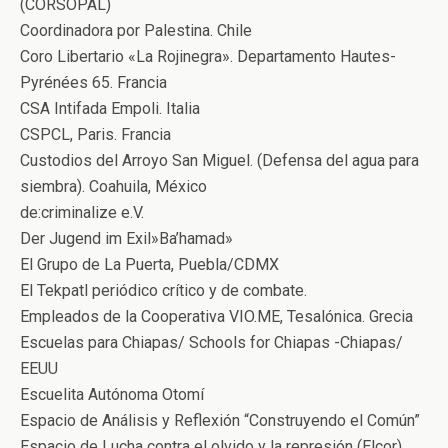
(CORSOPAL)
Coordinadora por Palestina. Chile
Coro Libertario «La Rojinegra». Departamento Hautes-
Pyrénées 65. Francia
CSA Intifada Empoli. Italia
CSPCL, Paris. Francia
Custodios del Arroyo San Miguel. (Defensa del agua para
siembra). Coahuila, México
de:criminalize e.V.
Der Jugend im Exil»Ba’hamad»
El Grupo de La Puerta, Puebla/CDMX
El Tekpatl periódico crítico y de combate.
Empleados de la Cooperativa VIO.ME, Tesalónica. Grecia
Escuelas para Chiapas/ Schools for Chiapas -Chiapas/
EEUU
Escuelita Autónoma Otomí
Espacio de Análisis y Reflexión “Construyendo el Común”
Espacio de Lucha contra el olvido y la represión (Elcor)