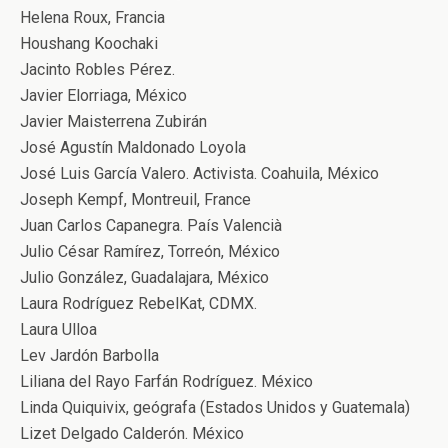
Helena Roux, Francia
Houshang Koochaki
Jacinto Robles Pérez.
Javier Elorriaga, México
Javier Maisterrena Zubirán
José Agustín Maldonado Loyola
José Luis García Valero. Activista. Coahuila, México
Joseph Kempf, Montreuil, France
Juan Carlos Capanegra. País Valencià
Julio César Ramírez, Torreón, México
Julio González, Guadalajara, México
Laura Rodríguez RebelKat, CDMX.
Laura Ulloa
Lev Jardón Barbolla
Liliana del Rayo Farfán Rodríguez. México
Linda Quiquivix, geógrafa (Estados Unidos y Guatemala)
Lizet Delgado Calderón. México