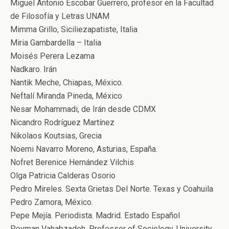
Miguel Antonio Escobar Guerrero, profesor en la Facultad
de Filosofía y Letras UNAM
Mimma Grillo, Siciliezapatiste, Italia
Miria Gambardella – Italia
Moisés Perera Lezama
Nadkaro. Irán
Nantik Meche, Chiapas, México.
Neftalí Miranda Pineda, México
Nesar Mohammadi, de Irán desde CDMX
Nicandro Rodríguez Martínez
Nikolaos Koutsias, Grecia
Noemi Navarro Moreno, Asturias, España.
Nofret Berenice Hernández Vilchis
Olga Patricia Calderas Osorio
Pedro Mireles. Sexta Grietas Del Norte. Texas y Coahuila
Pedro Zamora, México.
Pepe Mejía. Periodista. Madrid. Estado Español
Peyman Vahabzadeh, Professor of Sociology, University