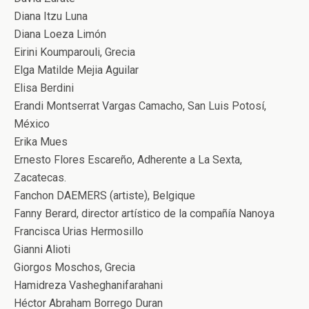
Diana Itzu Luna
Diana Loeza Limón
Eirini Koumparouli, Grecia
Elga Matilde Mejia Aguilar
Elisa Berdini
Erandi Montserrat Vargas Camacho, San Luis Potosí,
México
Erika Mues
Ernesto Flores Escareño, Adherente a La Sexta,
Zacatecas.
Fanchon DAEMERS (artiste), Belgique
Fanny Berard, director artístico de la compañía Nanoya
Francisca Urias Hermosillo
Gianni Alioti
Giorgos Moschos, Grecia
Hamidreza Vasheghanifarahani
Héctor Abraham Borrego Duran