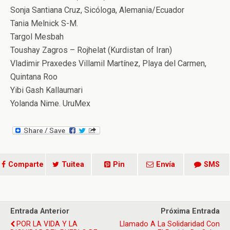
Sonja Santiana Cruz, Sicóloga, Alemania/Ecuador
Tania Melnick S-M.
Targol Mesbah
Toushay Zagros – Rojhelat (Kurdistan of Iran)
Vladimir Praxedes Villamil Martínez, Playa del Carmen,
Quintana Roo
Yibi Gash Kallaumari
Yolanda Nime. UruMex
Comparte
Tuitea
Pin
Envía
SMS
Entrada Anterior
Próxima Entrada
POR LA VIDA Y LA
Llamado A La Solidaridad Con