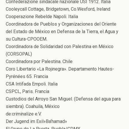
Confederazione sindacale nazionale USI 1912. Italia
Cooleycall Cottage, Bridgetown, Co.Wexford, Ireland
Cooperazione Rebelde Napoli. Italia
Coordinadora de Pueblos y Organizaciones del Oriente
del Estado de México en Defensa de la Tierra, el Agua y
su Cultura-CPOOEM.
Coordinadora de Solidaridad con Palestina en México
(CORSOPAL)
Coordinadora por Palestina. Chile
Coro Libertario «La Rojinegra». Departamento Hautes-
Pyrénées 65. Francia
CSA Intifada Empoli. Italia
CSPCL, Paris. Francia
Custodios del Arroyo San Miguel. (Defensa del agua para
siembra). Coahuila, México
de:criminalize e.V.
Der Jugend im Exil»Ba’hamad»
El Grupo de La Puerta, Puebla/CDMX