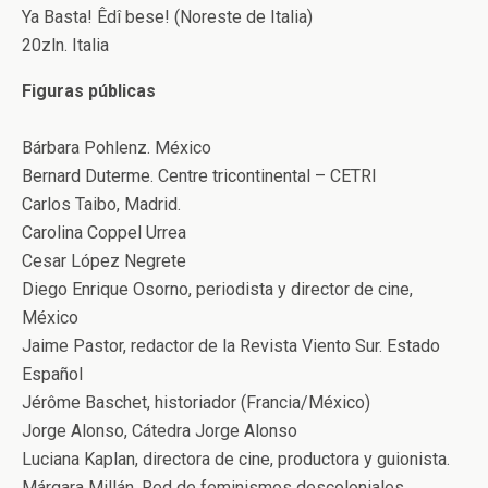
Ya Basta! Êdî bese! (Noreste de Italia)
20zln. Italia
Figuras públicas
Bárbara Pohlenz. México
Bernard Duterme. Centre tricontinental – CETRI
Carlos Taibo, Madrid.
Carolina Coppel Urrea
Cesar López Negrete
Diego Enrique Osorno, periodista y director de cine,
México
Jaime Pastor, redactor de la Revista Viento Sur. Estado
Español
Jérôme Baschet, historiador (Francia/México)
Jorge Alonso, Cátedra Jorge Alonso
Luciana Kaplan, directora de cine, productora y guionista.
Márgara Millán, Red de feminismos descoloniales,