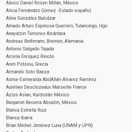
Alexis Daniel Rosim Millán, México
Alicia Fernández Gómez -Estado español.
Aline González Balcázar
Amado Arturo Espinosa Guerrero, Tulancingo, Hgo.
Anayatzin Temores Alcántara
Andreas Bethmann, Bremen, Alemania.
Antonio Salgado Tejada
Arcelia Enríquez Rincón
Areti Potsiou, Grecia
Armando Soto Baeza
Asma-Esmeralda AbdAllah-Alvarez Ramírez
Aurélien Desclozeaux Marseille France
Azize Aslan, Kurdistán-México
Benjamín Becerra Absalón, México
Blanca Estrella Ruiz
Blanca Ibarra
Brian Michel Jiménez Luna (UNAM y UPN)