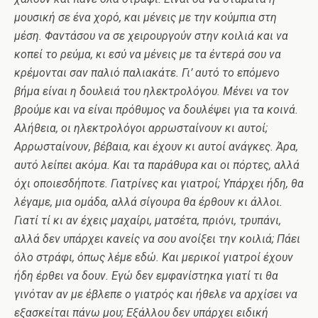
μουσική σε ένα χορό, και μένεις με την κούμπια στη
μέση. Φαντάσου να σε χειρουργούν στην κοιλιά και να
κοπεί το ρεύμα, κι εσύ να μένεις με τα έντερά σου να
κρέμονται σαν παλιό παλιακάτε. Γι’ αυτό το επόμενο
βήμα είναι η δουλειά του ηλεκτρολόγου. Μένει να τον
βρούμε και να είναι πρόθυμος να δουλέψει για τα κοινά.
Αλήθεια, οι ηλεκτρολόγοι αρρωσταίνουν κι αυτοί;
Αρρωσταίνουν, βέβαια, και έχουν κι αυτοί ανάγκες. Άρα,
αυτό λείπει ακόμα. Και τα παράθυρα και οι πόρτες, αλλά
όχι οποιεσδήποτε. Γιατρίνες και γιατροί; Υπάρχει ήδη, θα
λέγαμε, μια ομάδα, αλλά σίγουρα θα έρθουν κι άλλοι.
Γιατί τί κι αν έχεις μαχαίρι, ματσέτα, πριόνι, τρυπάνι,
αλλά δεν υπάρχει κανείς να σου ανοίξει την κοιλιά; Πάει
όλο στράφι, όπως λέμε εδώ. Και μερικοί γιατροί έχουν
ήδη έρθει να δουν. Εγώ δεν εμφανίστηκα γιατί τι θα
γινόταν αν με έβλεπε ο γιατρός και ήθελε να αρχίσει να
εξασκείται πάνω μου; Εξάλλου δεν υπάρχει ειδική