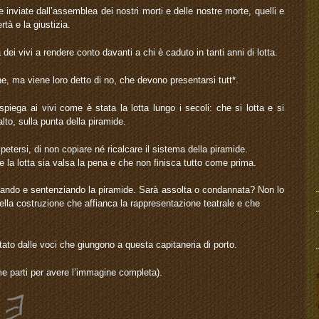
 inviate dall’assemblea dei nostri morti e delle nostre morte, quelli e
rtà e la giustizia.
i vivi a rendere conto davanti a chi è caduto in tanti anni di lotta.
, ma viene loro detto di no, che devono presentarsi tutt*.
piega ai vivi come è stata la lotta lungo i secoli: che si lotta e si
o, sulla punta della piramide.
ipetersi, di non copiare né ricalcare il sistema della piramide.
 la lotta sia valsa la pena e che non finisca tutto come prima.
cando e sentenziando la piramide. Sarà assolta o condannata? Non lo
ella costruzione che affianca la rappresentazione teatrale e che
tato dalle voci che giungono a questa capitaneria di porto.
e parti per avere l’immagine completa).