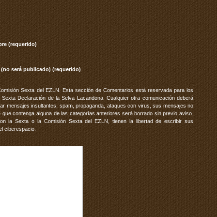
re (requerido)
 (no será publicado) (requerido)
Comisión Sexta del EZLN. Esta sección de Comentarios está reservada para los
 Sexta Declaración de la Selva Lacandona. Cualquier otra comunicación deberá
vitar mensajes insultantes, spam, propaganda, ataques con virus, sus mensajes no
 que contenga alguna de las categorías anteriores será borrado sin previo aviso.
 la Sexta o la Comisión Sexta del EZLN, tienen la libertad de escribir sus
el ciberespacio.