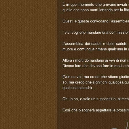
È in quel momento che arrivano inviati e
quelle che sono morti lottando per la libe
Questi e queste convocano l’assemblea de
I vivi vogliono mandare una commissione
L’assemblea dei caduti e delle cadute s
muore e comunque rimane qualcuno in alt
Allora i morti domandano ai vivi di non r
Dicono loro che devono fare in modo che
(Non so voi, ma credo che stiano giudi
so, ma credo che significhi qualcosa qu
qualcosa accadrà.
Oh, lo so, è solo un suppostizio, alimen
Così che bisognerà aspettare le prossim