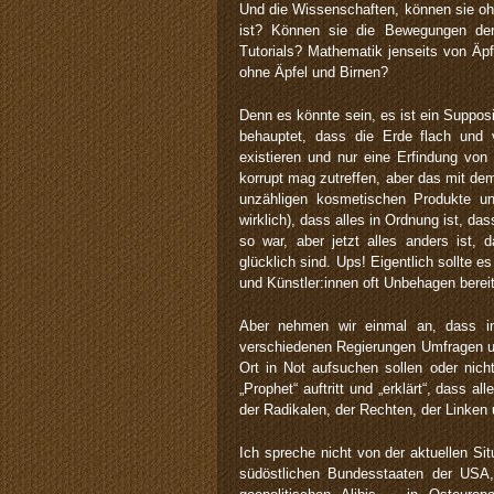
Und die Wissenschaften, können sie oh
ist? Können sie die Bewegungen der
Tutorials? Mathematik jenseits von Äpf
ohne Äpfel und Birnen?
Denn es könnte sein, es ist ein Supposi
behauptet, dass die Erde flach und 
existieren und nur eine Erfindung von
korrupt mag zutreffen, aber das mit dem 
unzähligen kosmetischen Produkte un
wirklich), dass alles in Ordnung ist, da
so war, aber jetzt alles anders ist, d
glücklich sind. Ups! Eigentlich sollte 
und Künstler:innen oft Unbehagen bereit
Aber nehmen wir einmal an, dass i
verschiedenen Regierungen Umfragen un
Ort in Not aufsuchen sollen oder nicht
„Prophet“ auftritt und „erklärt“, dass al
der Radikalen, der Rechten, der Linken 
Ich spreche nicht von der aktuellen Si
südöstlichen Bundesstaaten der USA,