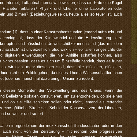
ne Internet, Luftaufnahmen usw. beweisen, dass die Erde eine Kugel
 Planeten erklären? Physik und Chemie ohne Laboratorien oder
eln und Birnen? (Beziehungsweise da heute alles so teuer ist, auch
torium [1], dass in einer Katastrophensituation jemand auftaucht und
viereckig ist, dass der Klimawandel und die Erderwärmung nicht
 korrupten und hässlichen Umweltschützer:innen sind (das mit dem
„hässlich“ ist unverzeihlich, also wirklich – vor allem angesichts der
d digitalen Anwendungen, die hier Abhilfe schaffen können, also
ss nichts passiert, dass es sich um Einzelfälle handelt, dass es früher
ass wir nicht mehr dieselben sind, dass alle glücklich, glücklich,
es hier nicht um Politik gehen, da dieses Thema Wissenschaftler:innen
et (oder sie manchmal dazu bringt, Unsinn zu reden).
n diesen Momenten der Verzweiflung und des Chaos, wenn die
d Beliebtheitsskalen konsultieren, um zu entscheiden, ob sie einen
 und ob sie Hilfe schicken sollen oder nicht, jemand als rettender
les eine göttliche Strafe sei, Schuld der Konservativen, der Liberalen,
und so weiter und so fort.
tuation in irgendeinem der mexikanischen Bundesstaaten oder in den
 auch nicht von der Zerstörung – mit rechten oder progressiven