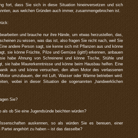
ng fort, dass Sie sich in diese Situation hineinversetzen und sich
e kannten, aus welchen Gründen auch immer, zusammengebrochen ist.
rück:
bearbeiten und brauche nur ihre Hände, um etwas herzustellen, das,
e scheinen zu wissen, was das ist, also fragen Sie nicht nach, weil Sie
 Eine andere Person sagt, sie kenne sich mit Pflanzen aus und könne
gt, sie könne Früchte, Pilze und Gemüse (igitt!) erkennen, anbauen
 sie habe Ahnung von Schreinerei und könne Tische, Stühle und
agt, sie habe Maurerkenntnisse und könne beim Hausbau helfen. Eine
hanik aus und könne versuchen, den alten Motor des verlassenen
n Motor umzubauen, der mit Luft, Wasser oder Wärme betrieben wird.
eiten, wobei in dieser Situation die sogenannten „handwerklichen
sagen Sie?
so als ob Sie eine Jugendsünde beichten würden?
ssenschaften auskennen, so als würden Sie es bereuen, einer
n Partei angehört zu haben – ist das dasselbe?