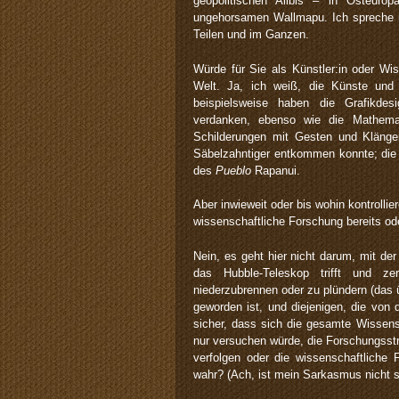
geopolitischen Alibis – in Osteuro
ungehorsamen Wallmapu. Ich spreche übe
Teilen und im Ganzen.
Würde für Sie als Künstler:in oder Wi
Welt. Ja, ich weiß, die Künste und 
beispielsweise haben die Grafikde
verdanken, ebenso wie die Mathema
Schilderungen mit Gesten und Klänge
Säbelzahntiger entkommen konnte; die
des
Pueblo
Rapanui.
Aber inwieweit oder bis wohin kontrolli
wissenschaftliche Forschung bereits od
Nein, es geht hier nicht darum, mit d
das Hubble-Teleskop trifft und zer
niederzubrennen oder zu plündern (das 
geworden ist, und diejenigen, die von 
sicher, dass sich die gesamte Wisse
nur versuchen würde, die Forschungsstru
verfolgen oder die wissenschaftliche 
wahr? (Ach, ist mein Sarkasmus nicht s