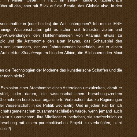
pa, im Nahen Osten, in Haiti, im zehn-, hundert-, tausendfach
r all das, aber mit Blick auf die Bestie, das Globale also, in den
ssenschaftler:in (oder beides) die Welt untergehen? Ich meine IHRE
einige Wissenschaften gibt es schon seit frühesten Zeiten und
sign-Anwendungen den Höhlenmalereien von Altamira etwas zu
tik und die Astronomie den alten Mayas, das Schauspiel den
n von jemandem, der vor Jahrtausenden beschrieb, wie er einem
 Architektur
Stonehenge
im blonden Albion; die Bildhauerei den Moai
eren die Technologien der Moderne das künstlerische Schaffen und die
er noch nicht?
er Explosion einer Atombombe einen Asteroiden umzulenken, damit er
stört, oder darum, die wissenschaftlichen Forschungszentren
übernehmen bereits das organisierte Verbrechen, das zu Regierungen
der Wissenschaft in die Politik wechseln). Und in jedem Fall bin ich
nschaftsgemeinschaft zusammenschließen würde, wenn jemand auch
ktur zu vernichten, ihre Mitglieder zu bedrohen, sie strafrechtlich zu
Forschung mit einem parteipolitischen Projekt zu verknüpfen, nicht
ubtil?)