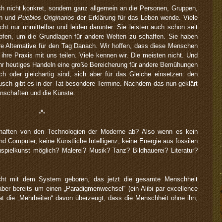
ch nicht konkret, sondern ganz allgemein an die Personen, Gruppen,
en und
Pueblos Originarios
der Erklärung für das Leben wende. Viele
t nur unmittelbar und leiden darunter. Sie leisten auch schon seit
fen, um die Grundlagen für andere Welten zu schaffen. Sie haben
re Alternative für den Tag Danach. Wir hoffen, dass diese Menschen
 ihre Praxis mit uns teilen. Viele kennen wir. Die meisten nicht. Und
ihr heutiges Handeln eine große Bereicherung für andere Bemühungen
lich oder gleichartig sind, sich aber für das Gleiche einsetzen: den
usch gibt es in der Tat besondere Termine. Nachdem das nun geklärt
senschaften und die Künste.
-*-
haften von den Technologien der Moderne ab? Also wenn es kein
nd Computer, keine Künstliche Intelligenz, keine Energie aus fossilen
uspielkunst möglich? Malerei? Musik? Tanz? Bildhauerei? Literatur?
cht mit dem System geboren, das jetzt die gesamte Menschheit
h aber bereits um einen „Paradigmenwechsel“ (ein Alibi par excellence
at die „Mehrheiten“ davon überzeugt, dass die Menschheit ohne ihn,