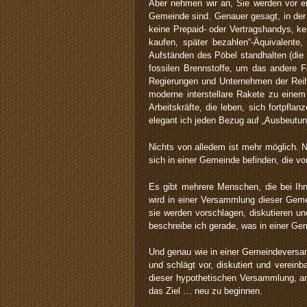
Aber nehmen wir an, Sie werden vor ein
Gemeinde sind. Genauer gesagt, in d
keine Prepaid- oder Vertragshandys, kei
kaufen, später bezahlen“-Äquivalente,
Aufständen des Pöbel standhalten (die
fossilen Brennstoffe, um das andere 
Regierungen und Unternehmen der Reihe
moderne interstellare Rakete zu einem
Arbeitskräfte, die leben, sich fortpfla
elegant ich jeden Bezug auf „Ausbeutun
Nichts von alledem ist mehr möglich. 
sich in einer Gemeinde befinden, die von 
Es gibt mehrere Menschen, die bei Ih
wird in einer Versammlung dieser Geme
sie werden vorschlagen, diskutieren und
beschreibe ich gerade, was in einer 
Und genau wie in einer Gemeindevers
und schlägt vor, diskutiert und verein
dieser hypothetischen Versammlung, an
das Ziel … neu zu beginnen.