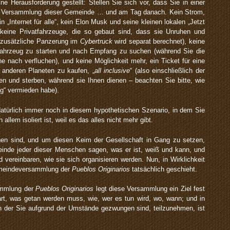
e Herausforderung gestellt: Stellen Sie sich vor, dass Sie in einer
er Versammlung dieser Gemeinde … und am Tag danach. Kein Strom,
n „Internet für alle“, kein Elon Musk und seine kleinen lokalen „Jetzt
 keine Privatfahrzeuge, die so gebaut sind, dass sie Unruhen und
 zusätzliche Panzerung im
Cybertruck
wird separat berechnet), keine
Fahrzeug zu starten und nach Empfang zu suchen (während Sie die
 nach verfluchen), und keine Möglichkeit mehr, ein Ticket für eine
 anderen Planeten zu kaufen, „
all inclusive
“ (also einschließlich der
nzen und sterben, während sie Ihnen dienen – beachten Sie bitte, wie
g“ vermieden habe).
Natürlich immer noch in diesem hypothetischen Szenario, in dem Sie
allem isoliert ist, weil es das alles nicht mehr gibt.
nen sind, und um diesen Keim der Gesellschaft in Gang zu setzen,
inde jeder dieser Menschen sagen, was er ist, weiß und kann, und
 vereinbaren, wie sie sich organisieren werden. Nun, in Wirklichkeit
Gemeindeversammlung der
Pueblos Originarios
tatsächlich geschieht.
ammlung der
Pueblos Originarios
legt diese Versammlung ein Ziel fest
bart, was getan werden muss, wie, wer es tun wird, wo, wann; und in
 der Sie aufgrund der Umstände gezwungen sind, teilzunehmen, ist