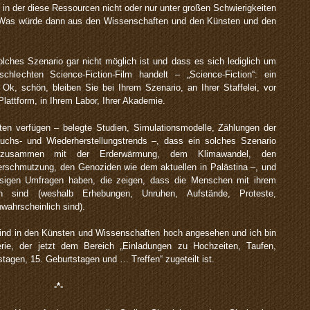
 in der diese Ressourcen nicht oder nur unter großen Schwierigkeiten
Was würde dann aus den Wissenschaften und den Künsten und den
solches Szenario gar nicht möglich ist und dass es sich lediglich um
chlechten Science-Fiction-Film handelt – „Science-Fiction“: ein
. Ok, schön, bleiben Sie bei Ihrem Szenario, an Ihrer Staffelei, vor
 Plattform, in Ihrem Labor, Ihrer Akademie.
aten verfügen – belegte Studien, Simulationsmodelle, Zählungen der
auchs- und Wiederherstellungstrends –, dass ein solches Szenario
 – zusammen mit der Erderwärmung, dem Klimawandel, den
rschmutzung, den Genoziden wie dem aktuellen in Palästina –, und
sigen Umfragen haben, die zeigen, dass die Menschen mit ihrem
den sind (weshalb Erhebungen, Unruhen, Aufstände, Proteste,
wahrscheinlich sind).
 sind in den Künsten und Wissenschaften hoch angesehen und ich bin
rie, der jetzt dem Bereich „Einladungen zu Hochzeiten, Taufen,
gen, 15. Geburtstagen und … Treffen“ zugeteilt ist.
-*-