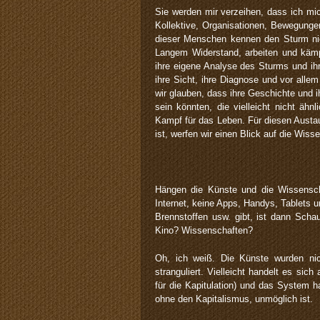
Sie werden mir verzeihen, dass ich mi
Kollektive, Organisationen, Bewegung
dieser Menschen kennen den Sturm nich
Langem Widerstand, arbeiten und kämp
ihre eigene Analyse des Sturms und ih
ihre Sicht, ihre Diagnose und vor allem
wir glauben, dass ihre Geschichte und 
sein könnten, die vielleicht nicht ähn
Kampf für das Leben. Für diesen Austa
ist, werfen wir einen Blick auf die Wis
Hängen die Künste und die Wissensc
Internet, keine Apps, Handys, Tablets u
Brennstoffen usw. gibt, ist dann Scha
Kino? Wissenschaften?
Oh, ich weiß. Die Künste wurden ni
stranguliert. Vielleicht handelt es sic
für die Kapitulation) und das System h
ohne den Kapitalismus, unmöglich ist.