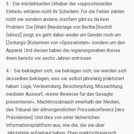
3.- Die intellektuellen Urheber der »oppositionellen
Einheit« erklären nicht ihr Scheitern. Für die Fehler zahlen
nicht sie sondern andere, insofern gibt es da kein
Problem. Die [Wahl-]Niederlage von Bertha [Xochitl
Gálvez] zeigt, es geht dabei weder um Gender noch um
[Zeitungs-]Kolumnen von »Spezialisten« sondern um den
Apparat. Und diesen haben die regierungsnahen Kreise
ihnen bereits vor sechs Jahren entrissen.
4.- Sie beklagten sich, sie beklagen sich, sie werden sich
desselben beklagen, was sie selbst jahrelang praktiziert
haben: Lüge, Verleumdung, Beschimpfung, Missachtung,
medialer Auswurf, »keine Beweise für das Gesagte
präsentieren«, Machtmissbrauch innerhalb der Medien,
das Tribunal der allmorgendlichen Pressekonferenz [des
Präsidenten]. Und dies von einer lächerlichen
Informationsplattform aus, wie die, die sie über
Jahrzehnte aufgebaut haben. Eben marktschreierisch