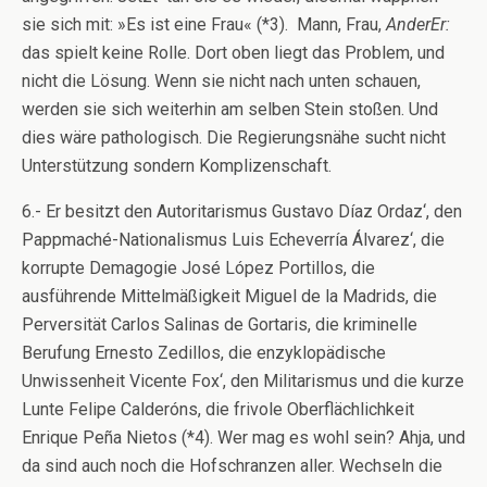
sie sich mit: »Es ist eine Frau« (*3). Mann, Frau,
AnderEr:
das spielt keine Rolle. Dort oben liegt das Problem, und
nicht die Lösung. Wenn sie nicht nach unten schauen,
werden sie sich weiterhin am selben Stein stoßen. Und
dies wäre pathologisch. Die Regierungsnähe sucht nicht
Unterstützung sondern Komplizenschaft.
6.- Er besitzt den Autoritarismus Gustavo Díaz Ordaz‘, den
Pappmaché-Nationalismus Luis Echeverría Álvarez‘, die
korrupte Demagogie José López Portillos, die
ausführende Mittelmäßigkeit Miguel de la Madrids, die
Perversität Carlos Salinas de Gortaris, die kriminelle
Berufung Ernesto Zedillos, die enzyklopädische
Unwissenheit Vicente Fox‘, den Militarismus und die kurze
Lunte Felipe Calderóns, die frivole Oberflächlichkeit
Enrique Peña Nietos (*4). Wer mag es wohl sein? Ahja, und
da sind auch noch die Hofschranzen aller. Wechseln die