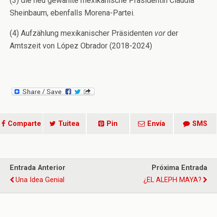
(3) die neu gewählte mexikanische Präsidentin Claudia
Sheinbaum, ebenfalls Morena-Partei.
(4) Aufzählung mexikanischer Präsidenten
vor
der
Amtszeit von López Obrador (2018-2024)
Comparte
Tuitea
Pin
Envía
SMS
Entrada Anterior
Próxima Entrada
Una Idea Genial
¿EL ALEPH MAYA?