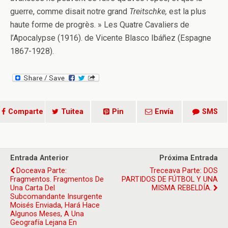
guerre, comme disait notre grand
Treitschke,
est la plus
haute forme de progrès. » Les Quatre Cavaliers de
l’Apocalypse (1916). de Vicente Blasco Ibáñez (Espagne
1867-1928).
Comparte
Tuitea
Pin
Envía
SMS
Entrada Anterior
Próxima Entrada
Doceava Parte:
Treceava Parte: DOS
Fragmentos. Fragmentos De
PARTIDOS DE FÚTBOL Y UNA
Una Carta Del
MISMA REBELDÍA.
Subcomandante Insurgente
Moisés Enviada, Hará Hace
Algunos Meses, A Una
Geografía Lejana En