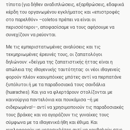
τίποτα (για δήθεν αναδιπλώσεις, εξαρθρώσεις, εδαφικά
κέρδη του οργανωμένου εγκλήματος και «επιστροφές
στο παρελθόν» –coletos πρέπει να είναι οι
περισσότεροι–, αποφασίσαμε να τους αφήσουμε να
συνεχίζουν να ρεύονται.
Με τις εμπεριστατωμένες αναλύσεις και τις
τεκμηριωμένες έρευνές τους, οι ζαπατολόγοι
δηλώνουν: «δείγμα της ζαπατιστικής ήττας είναι η
απώλεια της ιθαγενικής ταυτότητας: οι νέοι ιθαγενείς
φορούν πλέον καουμπόικες μπότες αντί να περπατάνε
ξυπόλυτοι ή με τα παραδοσιακά τους σανδάλια
(huaraches). Και για να φλερτάρουν στολίζονται με
καινούργια παντελόνια και πουκάμισα –ή με
σιδερωμένα!– αντί να χρησιμοποιούν τις παραδοσιακές
τους βράκες και να αγοράζουν τις γυναίκες τους
σύμφωνα με τα ιθαγενικά ήθη και έθιμα. Και
κυκλοφορούν με μοτοσικλέτες αντί να κουβαλούν στις