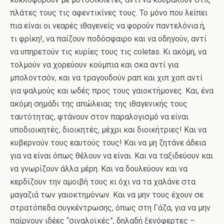
πλάτες τους τις αφεντικίνες τους. Το μόνο που λείπει
πια είναι οι νεαρές ιθαγενείς να φορούν παντελόνια ή,
τι φρίκη!, να παίζουν ποδόσφαιρο και να οδηγούν, αντί
να υπηρετούν τις κυρίες τους τις coletas. Κι ακόμη, να
τολμούν να χορεύουν κούμπια και σκα αντί για
μπολοντσόν, και να τραγουδούν ραπ και χιπ χοπ αντί
για ψαλμούς και ωδές προς τους γαιοκτήμονες. Και, ένα
ακόμη σημάδι της απώλειας της ιθαγενικής τους
ταυτότητας, φτάνουν στον παραλογισμό να είναι
υποδιοικητές, διοικητές, μέχρι και διοικήτριες! Και να
κυβερνούν τους εαυτούς τους! Και να μη ζητάνε άδεια
για να είναι όπως θέλουν να είναι. Και να ταξιδεύουν και
να γνωρίζουν άλλα μέρη. Και να δουλεύουν και να
κερδίζουν την αμοιβή τους κι όχι να τα χαλάνε στα
μαγαζιά των γαιοκτημόνων. Και να μην τους έχουν σε
στρατόπεδα συγκέντρωσης, όπως στη Γάζα, για να μην
παίρνουν ιδέες “σιναλοϊκές”, δηλαδή ξενόφερτες –