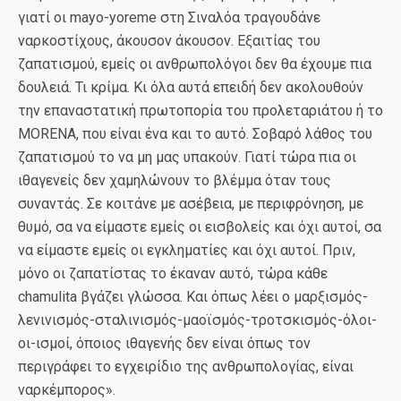
γιατί οι mayo-yoreme στη Σιναλόα τραγουδάνε
ναρκοστίχους, άκουσον άκουσον. Εξαιτίας του
ζαπατισμού, εμείς οι ανθρωπολόγοι δεν θα έχουμε πια
δουλειά. Τι κρίμα. Κι όλα αυτά επειδή δεν ακολουθούν
την επαναστατική πρωτοπορία του προλεταριάτου ή το
MORENA, που είναι ένα και το αυτό. Σοβαρό λάθος του
ζαπατισμού το να μη μας υπακούν. Γιατί τώρα πια οι
ιθαγενείς δεν χαμηλώνουν το βλέμμα όταν τους
συναντάς. Σε κοιτάνε με ασέβεια, με περιφρόνηση, με
θυμό, σα να είμαστε εμείς οι εισβολείς και όχι αυτοί, σα
να είμαστε εμείς οι εγκληματίες και όχι αυτοί. Πριν,
μόνο οι ζαπατίστας το έκαναν αυτό, τώρα κάθε
chamulita βγάζει γλώσσα. Και όπως λέει ο μαρξισμός-
λενινισμός-σταλινισμός-μαοϊσμός-τροτσκισμός-όλοι-
οι-ισμοί, όποιος ιθαγενής δεν είναι όπως τον
περιγράφει το εγχειρίδιο της ανθρωπολογίας, είναι
ναρκέμπορος».