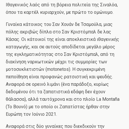
Ιθαγενικός λαός από τη βόρεια πολιτεία της Σιναλόα,
όπου τα καρτέλ κυριαρχούν, με πρώτο το ομώνυμο.
Γυναίκα κάτοικος του Σαν Χουάν δε Τσαμούλα, μιας
πόλης ακριβώς δίπλα στο Σαν Κριστόμπαλ δε λας
Κάσας. Οι κάτοικοί της είναι αποκλειστικά ιθαγενικής
καταγωγής, και σε αυτούς αποδίδεται μεγάλο μέρος
της εγκληματικότητας στο Σαν Κριστόμπαλ, από τη
διακίνηση ναρκωτικών μέχρι τις συμμορίες των
μοτοσυκλετιστών (motonetos). Η συγκεκριμένη
πεποίθηση είναι προφανώς ρατσιστική και ψευδής.
Αναφορά σε ορεινό λιμάνι (ένα παράδοξο, κυρίως
δεδομένου ότι τα ζαπατιστικά εδάφη δεν έχουν
θάλασσα), αλλά ταυτόχρονα και στο πλοίο La Montaña
(Το Βουνό) με το οποίο οι Ζαπατίστας ήρθαν στην
Ευρώπη τον Ιούνιο 2021.
Αναφορά στις δύο γυναίκες που διεκδικούν την