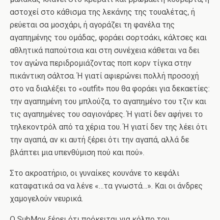
αστοχεί στο κάθισμα της λεκάνης της τουαλέτας, ή
ρεύεται σα μοσχάρι, ή αγοράζει τη φανέλα της
αγαπημένης του ομάδας, φοράει σορτσάκι, κάλτσες και
αθλητικά παπούτσια και στη συνέχεια κάθεται να δει
τον αγώνα περιδρομιάζοντας ποπ κορν τίγκα στην
πικάντικη σάλτσα. Ή γιατί αφιερώνει πολλή προσοχή
στο να διαλέξει το «outfit» που θα φοράει για δεκαετίες:
την αγαπημένη του μπλούζα, το αγαπημένο του τζιν και
τις αγαπημένες του σαγιονάρες. Ή γιατί δεν αφήνει το
τηλεκοντρόλ από τα χέρια του. Ή γιατί δεν της λέει ότι
την αγαπά, αν κι αυτή ξέρει ότι την αγαπά, αλλά δε
βλάπτει μια υπενθύμιση πού και πού».
Στο ακροατήριο, οι γυναίκες κουνάνε το κεφάλι
καταφατικά σα να λένε «…τα γνωστά…». Και οι άνδρες
χαμογελούν νευρικά.
Ο SubMoy ξέρει ότι πρόκειται για κόλπο του