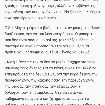
χωρίς πιέσεις ή εξαναγκασμό, αλλά αναλαμβάνοντας
την ευθύνη των πεπραγμένων σου. Να ξέρεις, δηλαδή, εκ
των προτέρων τις συνέπειες».
Ο SubMoy στρέφει το βλέμμα του στον μακαρίτη πλέον
SupGaleano, σαν να του λέει «σειρά σου». Ο μακαρίτης
που δεν είναι ακόμα μακαρίτης (αλλά ξέρει ήδη πως
σύντομα θα είναι), προαισθάνεται ότι μια μέρα θα
πρέπει να μιλήσουμε γι’ αυτό με ξένους και ξεκινά:
«Αυτή η
Den
í εις την Νι
δεν θα μιλάει άσχημα για τους
μαλάκες τους άντρες; Θα το κάνει, εννοείται. Αλλά τα
επιχειρήματά της δεν θα είναι ότι την κορόιδεψαν, την
περιφρόνησαν, την κακοποίησαν, την παρενόχλησαν,
την βίασαν, την χτύπησαν, την εξαφάνισαν, τη
δολοφόνησαν, τη διαμέλισαν. Όχι, θα είναι για
καθημερινά πράγματα και ζητήματα, όπως γιατί ο
μαλάκας κλάνει στο κρεβάτι και βρωμάει η κουβέρτα, ή