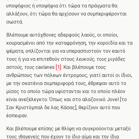
υποψήφιος ή υποψήφια ότι τώρα τα πράγματα θα
αλλάξουν, ότι τώρα θα αρχίσουν να συμπεριφέρονται
σωστά.
Βλέπουμε αυτόχθονες αδερφούς λαούς, οι οποίοι,
κουρασμένοι από την καταφρόνηση, την κοροϊδία και τα
ψέματα, οπλίζονται για να υπερασπιστούν τον εαυτό
τους ή για να επιτεθούν στους
λευκούς, τους μιγάδες
αστούς, τους
caxlanes
[1]
. Και βλέπουμε τους
ανθρώπους των πόλεων έντρομους, γιατί αυτοί οι ίδιοι,
με την σκατένια συμπεριφορά τους, έθρεψαν αυτό το
μίσος το οποίο τώρα υφίστανται και το οποίο πλέον
είναι ανεξέλεγκτο. Όπως και στο αλαζονικό Jovel [το
Σαν Κριστόμπαλ δε λας Κάσας], θερίζουν αυτό που
έσπειραν.
Και βλέπουμε επίσης με θλίψη να συγκρούονται μεταξύ
τους ιθαγενείς που έχουν το ίδιο αίμα και την ίδια