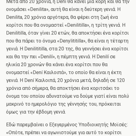
Μετά από 20 χρόνια, η Dení θα κάνει μια κόρη και θα την
ονομάσει «Denilita», αυτή θα είναι η δεύτερη γενιά. Η
Denilita, 20 χρόνια αργότερα, θα φέρει στη ζωή ένα
κορίτσι που θα ονομαστεί «Denilitilla», η τρίτη γενιά. Η
Denilitilla, όταν γίνει 20 ετών, θα αποκτήσει ένα κορίτσι
που θα πάρει το όνομα «Denylititilla», θα είναι η τέταρτη
γενιά. Η Denilititilla, στα 20 της, θα γεννήσει ένα κορίτσι
και θα την πει «Denilí», η πέμπτη γενιά. Η Denilí σε
ηλικία 20 χρονών θα κάνει ένα κορίτσι που θα
ονομαστεί «Dení Καιλοιπά», το οποίο θα είναι η έκτη
γενιά. Η Dení Καιλοιπά, 20 χρόνια μετά, δηλαδή σε 120
χρόνια από σήμερα, θα αποκτήσει ένα κοριτσάκι το
όνομα του οποίου αδυνατούμε να δούμε γιατί είναι πολύ
μακρινό το ημερολόγιο της γέννησής του, πρόκειται
όμως για την έβδομη γενιά.
Εδώ παρεμβαίνει ο Εξεγερμένος Υποδιοικητής Μοϊσές:
«Οπότε, πρέπει να αγωνιστούμε για αυτό το κορίτσι