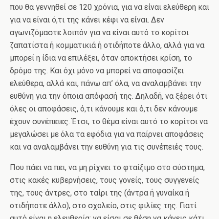
που θα γεννηθεί σε 120 χρόνια, για να είναι ελεύθερη και
για να είναι ό,τι της κάνει κέφι να είναι. Δεν
αγωνιζόμαστε λοιπόν για να είναι αυτό το κορίτσι
ζαπατίστα ή κομματικιά ή οτιδήποτε άλλο, αλλά για να
μπορεί η ίδια να επιλέξει, όταν αποκτήσει κρίση, το
δρόμο της. Και όχι μόνο να μπορεί να αποφασίζει
ελεύθερα, αλλά και, πάνω απ’ όλα, να αναλαμβάνει την
ευθύνη για την όποια απόφασή της. Δηλαδή, να ξέρει ότι
όλες οι αποφάσεις, ό,τι κάνουμε και ό,τι δεν κάνουμε
έχουν συνέπειες. Έτσι, το θέμα είναι αυτό το κορίτσι να
μεγαλώσει με όλα τα εφόδια για να παίρνει αποφάσεις
και να αναλαμβάνει την ευθύνη για τις συνέπειές τους.
Που πάει να πει, να μη ρίχνει το φταίξιμο στο σύστημα,
στις κακές κυβερνήσεις, τους γονείς, τους συγγενείς
της, τους άντρες, στο ταίρι της (άντρα ή γυναίκα ή
οτιδήποτε άλλο), στο σχολείο, στις φιλίες της. Γιατί
αυτό είναι η ελευθερία: να είσαι σε θέση να κάνεις κάτι