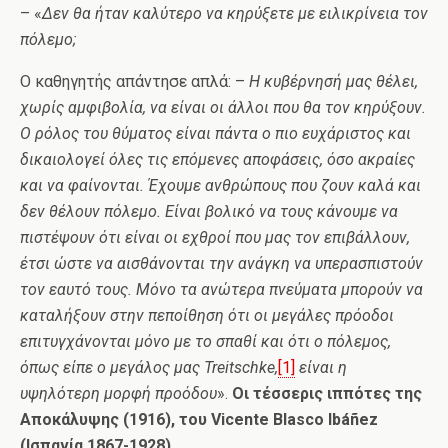
– «
Δεν θα ήταν καλύτερο να κηρύξετε με ειλικρίνεια τον
πόλεμο;
Ο καθηγητής απάντησε απλά: –
Η κυβέρνησή μας θέλει,
χωρίς αμφιβολία, να είναι οι άλλοι που θα τον κηρύξουν.
Ο ρόλος του θύματος είναι πάντα ο πιο ευχάριστος και
δικαιολογεί όλες τις επόμενες αποφάσεις, όσο ακραίες
και να φαίνονται. Έχουμε ανθρώπους που ζουν καλά και
δεν θέλουν πόλεμο. Είναι βολικό να τους κάνουμε να
πιστέψουν ότι είναι οι εχθροί που μας τον επιβάλλουν,
έτσι ώστε να αισθάνονται την ανάγκη να υπερασπιστούν
τον εαυτό τους. Μόνο τα ανώτερα πνεύματα μπορούν να
καταλήξουν στην πεποίθηση ότι οι μεγάλες πρόοδοι
επιτυγχάνονται μόνο με το σπαθί και ότι ο πόλεμος,
όπως είπε ο μεγάλος μας
Treitschke
,
[1]
είναι η
υψηλότερη μορφή προόδου
».
Οι τέσσερις ιππότες της
Αποκάλυψης (1916), του
Vicente
Blasco
Ib
áñ
ez
(Ισπανία 1867-1928).