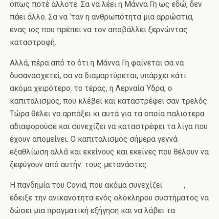
όπως ποτέ άλλοτε. Σα να λέει η Μάννα Γη ως εδώ, δεν
πάει άλλο. Σα να ‘ταν η ανθρωπότητα μια αρρώστια,
ένας ιός που πρέπει να τον αποβάλλει ξερνώντας
καταστροφή.
Αλλά, πέρα από το ότι η Μάννα Γη φαίνεται σα να
δυσανασχετεί, σα να διαμαρτύρεται, υπάρχει κάτι
ακόμα χειρότερο: το τέρας, η Λερναία Ύδρα, ο
καπιταλισμός, που κλέβει και καταστρέφει σαν τρελός.
Τώρα θέλει να αρπάξει κι αυτά για τα οποία παλιότερα
αδιαφορούσε και συνεχίζει να καταστρέφει τα λίγα που
έχουν απομείνει. Ο καπιταλισμός σήμερα γεννά
εξαθλίωση αλλά και εκείνους και εκείνες που θέλουν να
ξεφύγουν από αυτήν: τους μετανάστες.
Η πανδημία του Covid, που ακόμα συνεχίζει ,
έδειξε την ανικανότητα ενός ολόκληρου συστήματος να
δώσει μια πραγματική εξήγηση και να λάβει τα