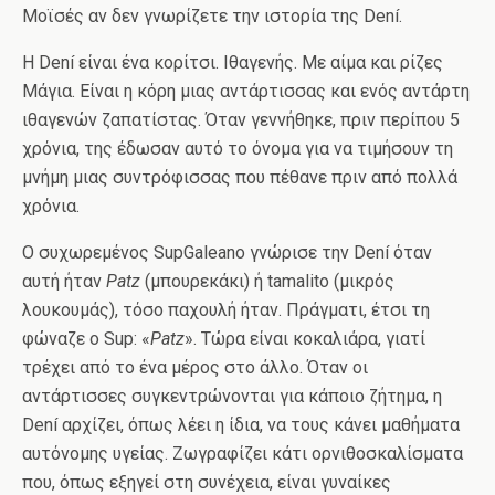
Μοϊσές αν δεν γνωρίζετε την ιστορία της Dení.
Η Dení είναι ένα κορίτσι. Ιθαγενής. Με αίμα και ρίζες
Μάγια. Είναι η κόρη μιας αντάρτισσας και ενός αντάρτη
ιθαγενών ζαπατίστας. Όταν γεννήθηκε, πριν περίπου 5
χρόνια, της έδωσαν αυτό το όνομα για να τιμήσουν τη
μνήμη μιας συντρόφισσας που πέθανε πριν από πολλά
χρόνια.
Ο συχωρεμένος SupGaleano γνώρισε την Dení όταν
αυτή ήταν
Patz
(μπουρεκάκι) ή tamalito (μικρός
λουκουμάς), τόσο παχουλή ήταν. Πράγματι, έτσι τη
φώναζε ο Sup: «
Patz
». Tώρα είναι κοκαλιάρα, γιατί
τρέχει από το ένα μέρος στο άλλο. Όταν οι
αντάρτισσες συγκεντρώνονται για κάποιο ζήτημα, η
Dení αρχίζει, όπως λέει η ίδια, να τους κάνει μαθήματα
αυτόνομης υγείας. Ζωγραφίζει κάτι ορνιθοσκαλίσματα
που, όπως εξηγεί στη συνέχεια, είναι γυναίκες