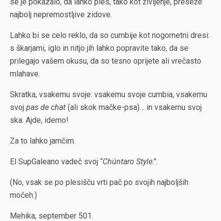
se je pokazalo, da lahko ples, tako kot življenje, preseže
najbolj nepremostljive zidove.
Lahko bi se celo reklo, da so cumbije kot nogometni dresi:
s škarjami, iglo in nitjo jih lahko popravite tako, da se
prilegajo vašem okusu, da so tesno oprijete ali vrečasto
mlahave.
Skratka, vsakemu svoje: vsakemu svoje cumbia, vsakemu
svoj
pas de chat
(ali skok mačke-psa)… in vsakemu svoj
ska. Ajde, idemo!
Za to lahko jamčim.
El SupGaleano vadeč svoj
“
Chúntaro Style
.”
.
(No, vsak se po plesišču vrti pač po svojih najboljših
močeh.)
Mehika, september 501.