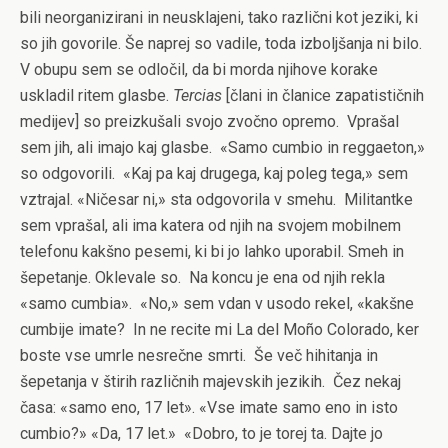
bili neorganizirani in neusklajeni, tako različni kot jeziki, ki
so jih govorile. Še naprej so vadile, toda izboljšanja ni bilo.
V obupu sem se odločil, da bi morda njihove korake
uskladil ritem glasbe.
Tercias
[člani in članice zapatističnih
medijev] so preizkušali svojo zvočno opremo.
Vprašal
sem jih, ali imajo kaj glasbe.
«Samo cumbio in reggaeton,»
so odgovorili.
«Kaj pa kaj drugega, kaj poleg tega,» sem
vztrajal. «Ničesar ni,» sta odgovorila v smehu.
Militantke
sem vprašal, ali ima katera od njih na svojem mobilnem
telefonu kakšno pesemi, ki bi jo lahko uporabil. Smeh in
šepetanje. Oklevale so.
Na koncu je ena od njih rekla
«samo cumbia».
«No,» sem vdan v usodo rekel, «kakšne
cumbije imate?
In ne recite mi La del Moño Colorado, ker
boste vse umrle nesrečne smrti.
Še več hihitanja in
šepetanja v štirih različnih majevskih jezikih.
Čez nekaj
časa: «samo eno, 17 let». «Vse imate samo eno in isto
cumbio?» «Da, 17 let.»
«Dobro, to je torej ta. Dajte jo