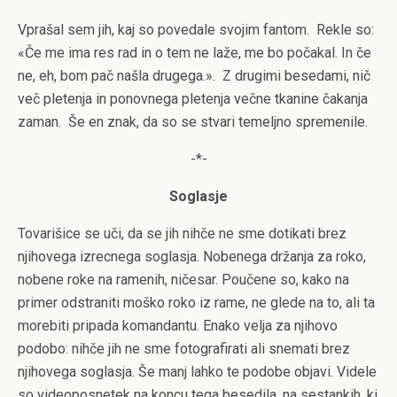
Vprašal sem jih, kaj so povedale svojim fantom.
Rekle so:
«Če me ima res rad in o tem ne laže, me bo počakal. In če
ne, eh, bom pač našla drugega.».
Z drugimi besedami, nič
več pletenja in ponovnega pletenja večne tkanine čakanja
zaman.
Še en znak, da so se stvari temeljno spremenile.
-*-
Soglasje
Tovarišice se uči, da se jih nihče ne sme dotikati brez
njihovega izrecnega soglasja. Nobenega držanja za roko,
nobene roke na ramenih, ničesar. Poučene so, kako na
primer odstraniti moško roko iz rame, ne glede na to, ali ta
morebiti pripada komandantu. Enako velja za njihovo
podobo: nihče jih ne sme fotografirati ali snemati brez
njihovega soglasja. Še manj lahko te podobe objavi. Videle
so videoposnetek na koncu tega besedila, na sestankih, ki