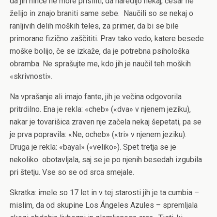
da jih nihče ne more prisiliti, da naredijo nekaj, česar ne
želijo in znajo braniti same sebe.
Naučili so se nekaj o
ranljivih delih moških teles, za primer, da bi se bile
primorane fizično zaščititi. Prav tako vedo, katere besede
moške bolijo, če se izkaže, da je potrebna psihološka
obramba. Ne sprašujte me, kdo jih je naučil teh moških
«skrivnosti».
Na vprašanje ali imajo fante, jih je večina odgovorila
pritrdilno. Ena je rekla: «cheb» («dva» v njenem jeziku),
nakar je tovarišica zraven nje začela nekaj šepetati, pa se
je prva popravila: «Ne, ocheb» («tri» v njenem jeziku).
Druga je rekla: «bayal» («veliko»). Spet tretja se je
nekoliko
obotavljala, saj se je po njenih besedah izgubila
pri štetju. Vse so se od srca smejale.
Skratka: imele so 17 let in v tej starosti jih je ta cumbia –
mislim, da od skupine Los Ángeles Azules – spremljala