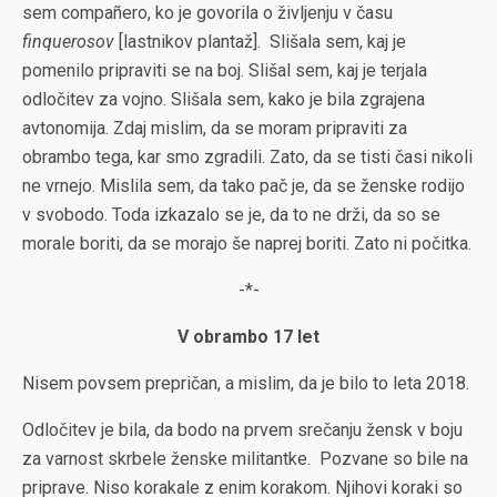
sem compañero, ko je govorila o življenju v času
finquerosov
[lastnikov plantaž].
Slišala sem, kaj je
pomenilo pripraviti se na boj. Slišal sem, kaj je terjala
odločitev za vojno. Slišala sem, kako je bila zgrajena
avtonomija. Zdaj mislim, da se moram pripraviti za
obrambo tega, kar smo zgradili. Zato, da se tisti časi nikoli
ne vrnejo. Mislila sem, da tako pač je, da se ženske rodijo
v svobodo. Toda izkazalo se je, da to ne drži, da so se
morale boriti, da se morajo še naprej boriti. Zato ni počitka.
-*-
V obrambo 17 let
Nisem povsem prepričan, a mislim, da je bilo to leta 2018.
Odločitev je bila, da bodo na prvem srečanju žensk v boju
za varnost skrbele ženske militantke.
Pozvane so bile na
priprave. Niso korakale z enim korakom. Njihovi koraki so