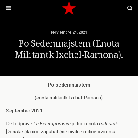
Noviembre 24, 2021
Po Sedemnajstem (enota
Militantk Ixchel-Ramona).
Po sedemnajstem
(enota militantk Ixchel-Ramona).
September 2021.
Del odprave
La Extemporánea
je tudi enota
militantk
[ženske članice zapatistične civilne milice oziroma