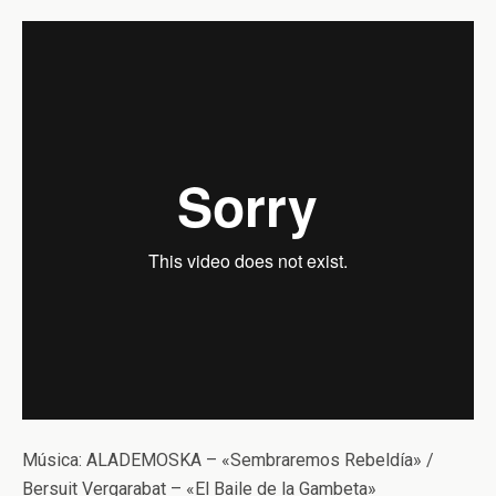
Música: ALADEMOSKA – «Sembraremos Rebeldía» /
Bersuit Vergarabat – «El Baile de la Gambeta»