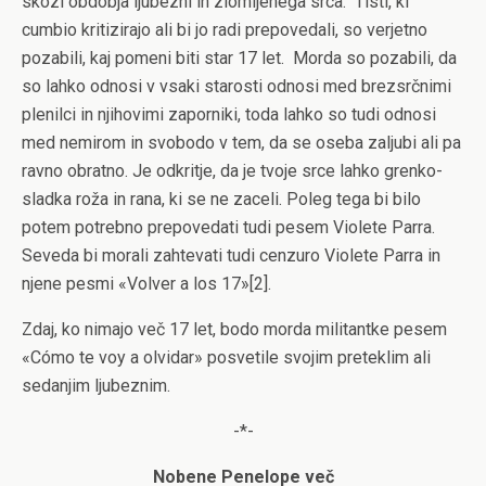
skozi obdobja ljubezni in zlomljenega srca.
Tisti, ki
cumbio kritizirajo ali bi jo radi prepovedali, so verjetno
pozabili, kaj pomeni biti star 17 let.
Morda so pozabili, da
so lahko odnosi v vsaki starosti odnosi med brezsrčnimi
plenilci in njihovimi zaporniki, toda lahko so tudi odnosi
med nemirom in svobodo v tem, da se oseba zaljubi ali pa
ravno obratno. Je odkritje, da je tvoje srce lahko grenko-
sladka roža in rana, ki se ne zaceli. Poleg tega bi bilo
potem potrebno prepovedati tudi pesem
Violete Parra.
Seveda bi morali zahtevati tudi cenzuro Violete Parra in
njene pesmi «Volver a los 17»
[2]
.
Zdaj, ko nimajo več 17 let, bodo morda militantke pesem
«Cómo te voy a olvidar» posvetile svojim preteklim ali
sedanjim ljubeznim.
-*-
Nobene Penelope več