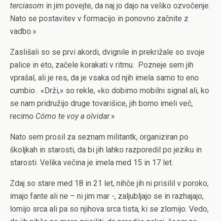
terciasom
in jim povejte, da naj jo dajo na veliko ozvočenje.
Nato se postavitev v formacijo in ponovno začnite z
vadbo.»
Zaslišali so se prvi akordi, dvignile in prekrižale so svoje
palice in eto, začele korakati v ritmu.
Pozneje sem jih
vprašal, ali je res, da je vsaka od njih imela samo to eno
cumbio.
«Drži,» so rekle, «ko dobimo mobilni signal ali, ko
se nam pridružijo druge tovarišice, jih bomo imeli več,
recimo
Cómo te voy a olvidar
.»
Nato sem prosil za seznam militantk, organiziran po
školjkah in starosti, da bi jih lahko razporedil po jeziku in
starosti. Velika večina je imela med 15 in 17 let.
Zdaj so stare med 18 in 21 let, nihče jih ni prisilil v poroko,
imajo fante ali ne – ni jim mar -, zaljubljajo se in razhajajo,
lomijo srca ali pa so njihova srca tista, ki se zlomijo. Vedo,