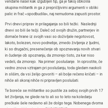
vendarle našel kak izgubljen tip, ga je takoj obkolila
skupina militantk in ga z prepričljivimi argumenti v obliki
palic in frač «spodbudila», naj nemudoma zapusti prostor.
Prvi dnevi priprav in prilagajanja so bili težki.
Naslednji
dnevi so bili še težji. Daleč od svojih družin, partnerjev in
domače hrane iz svojih vasi so doživljale negotovost,
lakoto, bolezen, novo podnebje, zmedo življenja z ljudmi,
ki so drugačni, presenečenje ob spoznavanju novih stvari
in čudenje ob spoznanju, da zmorejo tisto, za kar niso
vedeli, da zmorejo.
Na primer: poslušanje.
In oprostite, če
vedno znova vztrajam pri poslušanju, toda gledam naokoli
in slišim, da vsi želijo govoriti – ali bolje rečeno kričati – in
nihče ali skoraj nihče ni pripravljen poslušati.
Te boreče se militantke so pustile za seboj svojih prvih 17
let življenja, ne glede na to ali so to leto na koledarju
prečkale šele nedavno ali že dolgo tega. Nobenega dvoma