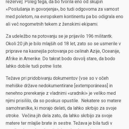
rezerve].
Poleg tega, da bo tvorila eno od skupin
«Poslušanja in govorjenja», bo tudi odgovorna za varnost
med poletom, na evropskem kontinentu pa bo odigrala eno
ali več nogometnih tekem z ženskimi ekipami.
Za udeležbo na potovanju se je prijavilo 196 militantk.
Okoli 20 jih je bilo mlajših od 18 let, zato so se usmerile v
priprave na kasnejša potovanja po celinah Azije, Oceanije,
Afrike in Amerike. Do takrat bodo dovolj stare, da bodo
lahko dobile tudi potne liste.
Težave pri pridobivanju dokumentov (vse so v očeh
mehiške države nedokumentirane [
extemporáneas]
in
nenehno prerekanje z vladnimi «uradniki» je veliko med
njimi prisililo, da so poskus opustile.
Nekatere so matere
samohranilke, ki morajo delati, da lahko skrbijo za svoje
otroke.
Večina jih dela zato, da lahko skrbijo za svoje
matere ter mlajše brate in sestre. Težava je bila tudi v