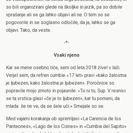
so bili organizirani glede na školjke in jezik, pa so dobile
vprašanje ali se ga lahko objavi ali ne. O tem so se
pogovorile in se soglasno odločile, da ja, lahko se ga
objavi. Tako, da veste.
-*-
Vsaki njeno
Kar se mene osebno tiče, sem od leta 2018 živel v laži.
Verjel sem, da refren cumbie «17 let» pravi «kako žalostna
je ljubezen, kako žalostna je ljubezen». Poročnice so
popravile mojo zmoto in pojasnile: «To ni to, Sup. V resnici
se ta vrstica glasi «če je to ljubezen», kar tu pomeni, da
mlada
še ne ve, da se šele uči.» Smejale so se.
Med vajami korakanja ob spremljavi «La Carencia de los
Panteones», «Lago de los Cisnes» in «Cumbia del Sapito»