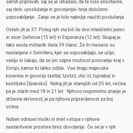
samih pripravah, saj se je izkazalo, da te niso enostavne,
saj delo «poslušanja in govorjenja» terja določeno
usposabljanje.
Zanje se je bilo najtežje naučiti poslušanja.
Ostalo jih je 37. Poleg njih sta bili še dve mladoletni punci
in sicer Defensa (15 let) in Esperanza (12 let). Skupaj je
tako enota militantk štela 39 članic. Že tri mesece so
nastanjene v Semilleru, kjer se usposabljajo, se učijo,
vadijo in čakajo, da se jim odpre možnost potovanja: kraj v
Evropi, kamor bi lahko odšle.
Vse imajo majevske
korenine in govorijo tzeltal, tzotzil, c
ho´ol, tojolabal in
kastiljsko [špansko]
.
Nekaj jih je starejših od 25 let, večina
pa je starih med 18 in 21 let.
Njihovo nogometno znanje je
državna skrivnost, je pa njihova pripravljenost za boj
očitna.
Noben odrasel moški ni imel vstopa v njihove
nastanitvene prostore brez dovoljenja.
Če se je v njih