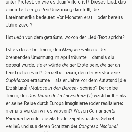
unter Protest, so wie es Juan Villoro ist? Dieses Lied, das
einen Teil der großen Umarmung darstellt, die
Lateinamerika bedeutet. Vor Monaten erst – oder bereits
Jahre zuvor?
Hat
León
von dem geträumt, wovon der Lied-Text spricht?
Ist es derselbe Traum, den
Marijose
während der
brennenden Umarmung im April träumte – damals als
gesagt wurde,
sie-er
würde
die-der
Erste sein,
die-der
an
Land gehen wird? Derselbe Traum, den der verstorbene
SupMarcos
erträumte – als er Jahre vor dem Aufstand [die
Erzählung]
»Matrose in den Bergen«
schrieb? Derselbe
Traum, der
Don Durito de La Lacandona
(2) wach hielt – als
er seine Reise durch Europa imaginierte (oder realisierte;
niemals werden wir es wissen)? Wovon
Comandanta
Ramona
träumte, die als Erste zapatistisches Gebiet
verließ und aus deren Schritten der
Congreso Nacional