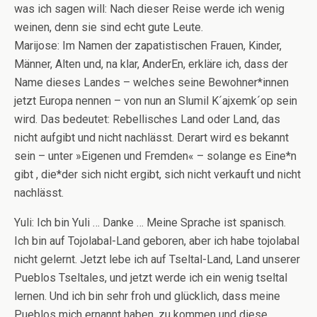
was ich sagen will: Nach dieser Reise werde ich wenig
weinen, denn sie sind echt gute Leute.
Marijose: Im Namen der zapatistischen Frauen, Kinder,
Männer, Alten und, na klar, AnderEn, erkläre ich, dass der
Name dieses Landes – welches seine Bewohner*innen
jetzt Europa nennen – von nun an Slumil K´ajxemk´op sein
wird. Das bedeutet: Rebellisches Land oder Land, das
nicht aufgibt und nicht nachlässt. Derart wird es bekannt
sein – unter »Eigenen und Fremden« – solange es Eine*n
gibt , die*der sich nicht ergibt, sich nicht verkauft und nicht
nachlässt.
Yuli: Ich bin Yuli … Danke … Meine Sprache ist spanisch.
Ich bin auf Tojolabal-Land geboren, aber ich habe tojolabal
nicht gelernt. Jetzt lebe ich auf Tseltal-Land, Land unserer
Pueblos Tseltales, und jetzt werde ich ein wenig tseltal
lernen. Und ich bin sehr froh und glücklich, dass meine
Pueblos mich ernannt haben, zu kommen und diese