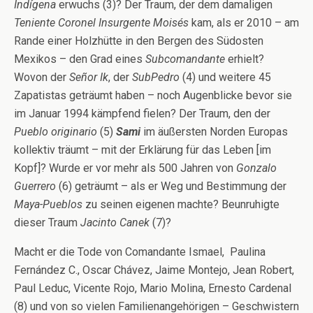
Indígena
erwuchs (3)? Der Traum, der dem damaligen
Teniente Coronel Insurgente Moisés
kam, als er 2010 – am
Rande einer Holzhütte in den Bergen des Südosten
Mexikos – den Grad eines
Subcomandante
erhielt?
Wovon der
Señor Ik
, der
SubPedro
(4) und weitere 45
Zapatistas geträumt haben – noch Augenblicke bevor sie
im Januar 1994 kämpfend fielen? Der Traum, den der
Pueblo originario
(5)
Sami
im äußersten Norden Europas
kollektiv träumt – mit der Erklärung für das Leben [im
Kopf]? Wurde er vor mehr als 500 Jahren von
Gonzalo
Guerrero
(6) geträumt – als er Weg und Bestimmung der
Maya-Pueblos
zu seinen eigenen machte? Beunruhigte
dieser Traum
Jacinto Canek
(7)?
Macht er die Tode von Comandante Ismael, Paulina
Fernández C., Oscar Chávez, Jaime Montejo, Jean Robert,
Paul Leduc, Vicente Rojo, Mario Molina, Ernesto Cardenal
(8) und von so vielen Familienangehörigen – Geschwistern