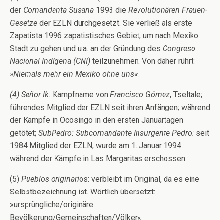
der
Comandanta Susana
1993 die
Revolutionären Frauen-
Gesetze
der EZLN durchgesetzt. Sie verließ als erste
Zapatista 1996 zapatistisches Gebiet, um nach Mexiko
Stadt zu gehen und u.a. an der Gründung des
Congreso
Nacional Indígen
a
(CNI)
teilzunehmen. Von daher rührt:
»Niemals mehr ein Mexiko ohne uns
«.
(4) Señor Ik:
Kampfname von
Francisco Gómez
, Tseltale;
führendes Mitglied der EZLN seit ihren Anfängen; während
der Kämpfe in Ocosingo in den ersten Januartagen
getötet;
SubPedro: Subcomandante Insurgente Pedro:
seit
1984 Mitglied der EZLN, wurde am 1. Januar 1994
während der Kämpfe in Las Margaritas erschossen.
(5)
Pueblos originari
os: verbleibt im Original, da es eine
Selbstbezeichnung ist. Wörtlich übersetzt:
»ursprüngliche/originäre
Bevölkerung/Gemeinschaften/Völker«.