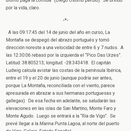
último paga la comida
” (Diego Osorno perdió). Se brindó
por la vida, claro.
-*-
A las 09:17:45 del 14 de junio del año en curso, La
Montaña se despegó del abrazo portugués y tomó
dirección noreste a una velocidad de entre 6 y 7 nudos. A
las 12:30:06 rebasó por la izquierda el “Pico Das Urzes”.
Latitud: 38.805213; longitud: -28.343418. El capitán
Ludwig calcula avistar las costas de la península Ibérica,
entre el 19 y el 20 de junio (aunque podría ser antes,
porque La Montaña, reconciliada con el viento, parece
apresurada en abrazar a sus hermanas portuguesas y
gallegas). De esa fecha en adelante, se saludarán las
elevaciones en las islas de San Martino, Monte Faro y
Monte Agudo. Luego se entrará a la “Ría de Vigo”. Se
prevé llegar a la
Marina Punta Lagoa
, al norte del puerto