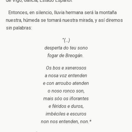
de Vigo, Galicia, Estado Español.
Entonces, en silencio, lluvia hermana será la montaña
nuestra, húmeda se tornará nuestra mirada, y así diremos
sin palabras:
“(…)
desperta do teu sono
fogar de Breogán.
Os bos e xenerosos
a nosa voz entenden
e con arroubo atenden
o noso ronco son,
mais sóo os iñorantes
e féridos e duros,
imbéciles e escuros
non nos entenden, non.*