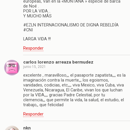
europeas, Van en la «MONTAÑA » especie de barca
de Noé .
POR LA VIDA…
Y MUCHO MÁS
#EZLN INTERNACIONALISMO DE DIGNA REBELDÍA
#CNI
LARGA VIDA !!!
Responder
carlos lorenzo arreaza bermudez
junio 15, 2021
excelente , maravilloso,,, el pasaporte zapatista,,,, es la
imaginación contra la muerte,,, los egoismos,
vanidades, codicias, etc,,,, viva Mexico, viva Cuba, viva
Venezuela, Nicaragua, El Caribe, vivan los que luchan
por la VIDA,,,, gracias Padre Celestial, por tu
clemencia,,, que permite la vida, la salud, el estudio, el
trabajo,, que felicidad
Responder
nkn