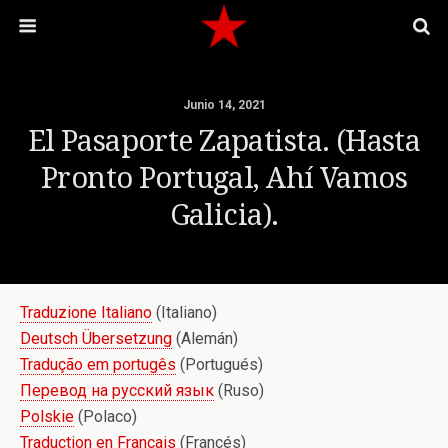
Junio 14, 2021
El Pasaporte Zapatista. (Hasta
Pronto Portugal, Ahí Vamos
Galicia).
Traduzione Italiano
(Italiano)
Deutsch Übersetzung
(Alemán)
Tradução em portugês
(Portugués)
Перевод на русский язык
(Ruso)
Polskie
(Polaco)
Traduction en Français
(Francés)