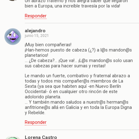
Un abrazo fraterno y nos alegra saber que llegaron
bien a Europa, una increíble travesía por la vida!
Responder
alejandro
junio 15, 2021
¡Muy bien compañeras!
¡Han-hemos puesto de cabeza (¿?) a l@s mandon@s
planetarios!
… ¿De cabeza?… ¡Que va!… ¡L@s mandon@s solo usan
sus cabezas para hacer sumas y restas!
Le mando un fuerte, combativo y fraternal abrazo a
todas y todos mis compañer@s miembros de La
Sexta (ya sea que habiten aquí -en Nuevo Berlín
Occidental- ó en cualquier otro rincón de este
adolorido planeta.
… Y también mando saludos a nuestr@s herman@s
anfitrione@s allá en Galicia y en toda la Europa Digna
y Rebelde.
Responder
Lorena Castro