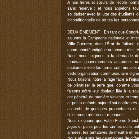
À nos frères et sœurs de l’école norma
sans réserve ; et nous appelons t
solidariser avec la lutte des étudiants
inconditionnelle de toutes les personne
DEUXIÈMEMENT : En tant que Congrès n
saluons la Campagne nationale et interna
Villa Guerrero, dans l’État du Jalisco,
communauté indigène autonome résistent
Nous nous joignons à la demande de 
mauvais gouvernements accordent au v
seulement volé les terres communales 
cette organisation communautaire digne 
Nous faisons nôtre la rage face à l’injus
de privatiser la terre que, comme vo
faisons nôtre leur douleur, liée à la s
ont pénétré de manière violente et tro
et petits-enfants aujourd’hui confrontés
au profit de quelques propriétaires e
l’existence même est menacée.
Nous exigeons que Fabio Flores Sanch
jugés et punis pour les crimes qu’ils 
armées, les tentatives de meurtre et le
Nous récusons les campagnes de diffama