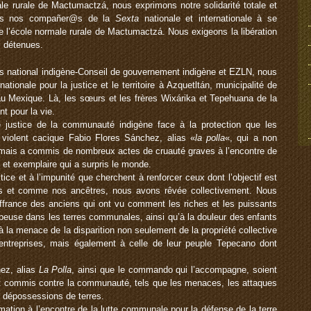
le rurale de Mactumactzá, nous exprimons notre solidarité totale et
ous nos compañer@s de la
Sexta
nationale et internationale à se
 de l’école normale rurale de Mactumactzá. Nous exigeons la libération
s détenues.
ational indigène-Conseil de gouvernement indigène et EZLN, nous
tionale pour la justice et le territoire à Azquetltán, municipalité de
 au Mexique. Là, les sœurs et les frères Wixárika et Tepehuana de la
 pour la vie.
justice de la communauté indigène face à la protection que les
iolent cacique Fabio Flores Sánchez, alias «
la polla
«, qui a non
mais a commis de nombreux actes de cruauté graves à l’encontre de
et exemplaire qui a surpris le monde.
tice et à l’impunité que cherchent à renforcer ceux dont l’objectif est
us et comme nos ancêtres, nous avons rêvée collectivement. Nous
ouffrance des anciens qui ont vu comment les riches et les puissants
mpeuse dans les terres communales, ainsi qu’à la douleur des enfants
 à la menace de la disparition non seulement de la propriété collective
t entreprises, mais également à celle de leur peuple Tepecano dont
ez, alias
La Polla
, ainsi que le commando qui l’accompagne, soient
ont commis contre la communauté, tels que les menaces, les attaques
s dépossessions de terres.
tion à l’encontre de la lutte communale pour la défense de la terre