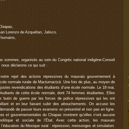
Chiapas,
an Lorenzo de Azqueltan, Jalisco,
s humains,
ous sommes, organisés au sein du Congrès national indigène-Conseil
nous déclarons ce qui suit :
re rejet des actions répressives du mauvais gouvernement à
’école normale rurale de Mactumactzá. Une fois de plus, au moyen de
es justes revendications des étudiants d’une école normale. Le 18 mai,
tudiants de cette école normale, dont 74 femmes étudiantes. Elles
 butin de guerre par les forces de police répressives qui les ont
illant et en leur faisant subir des attouchements. On accuse les
r demandé de passer leurs examens en présentiel et non pas en ligne.
ives et gouvernementales du Chiapas montrent qu’elles n’ont aucune
politique et sociale de l’État. Avec cette action, les mauvais
l’éducation du Mexique rural : répression, mensonges et simulation.