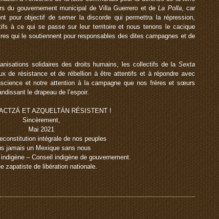
eurs du gouvernement municipal de Villa Guerrero et de
La Polla
, car
t pour objectif de semer la discorde qui permettra la répression,
tifs à ce qui se passe sur leur territoire et nous tenons le cacique
ires qui le soutiennent pour responsables des dites campagnes et de
anisations solidaires des droits humains, les collectifs de la
Sexta
aux de résistance et de rébellion à être attentifs et à répondre avec
onscience et notre attention à la campagne que nos frères et sœurs
dissant le drapeau de l’espoir.
CTZÁ ET AZQUELTÁN RÉSISTENT !
Sincèrement,
Mai 2021
reconstitution intégrale de nos peuples
us jamais un Mexique sans nous
 indigène – Conseil indigène de gouvernement.
 zapatiste de libération nationale.