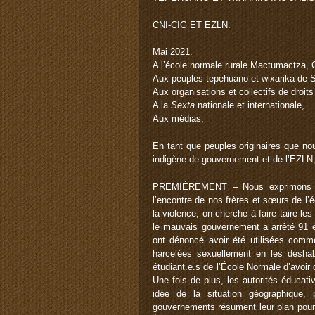
CNI-CIG ET EZLN.
Mai 2021.
A l’école normale rurale Mactumactza, 
Aux peuples tepehuano et wixarika de S
Aux organisations et collectifs de droit
A la
Sexta
nationale et internationale,
Aux médias,
En tant que peuples originaires que n
indigène de gouvernement et de l’EZLN, 
PREMIÈREMENT – Nous exprimons not
l’encontre de nos frères et sœurs de l
la violence, on cherche à faire taire l
le mauvais gouvernement a arrêté 91 é
ont dénoncé avoir été utilisées comme
harcelées sexuellement en les déshab
étudiant.e.s de l’École Normale d’avoi
Une fois de plus, les autorités éducat
idée de la situation géographique, 
gouvernements résument leur plan pour 