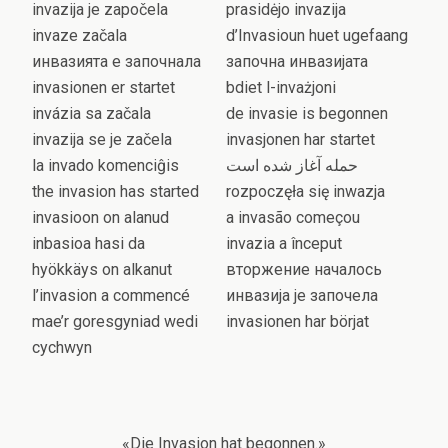
invazija je započela
prasidėjo invazija
invaze začala
d’Invasioun huet ugefaang
инвазията е започнала
започна инвазијата
invasionen er startet
bdiet l-invażjoni
invázia sa začala
de invasie is begonnen
invazija se je začela
invasjonen har startet
la invado komenciĝis
حمله آغاز شده است
the invasion has started
rozpoczęła się inwazja
invasioon on alanud
a invasão começou
inbasioa hasi da
invazia a început
hyökkäys on alkanut
вторжение началось
l’invasion a commencé
инвазија је започела
mae’r goresgyniad wedi
invasionen har börjat
cychwyn
«Die Invasion hat begonnen.»