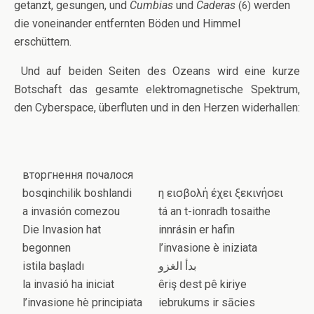
getanzt, gesungen, und
Cumbias
und
Caderas
werden
(6)
die voneinander entfernten Böden und Himmel
erschüttern.
Und auf beiden Seiten des Ozeans wird eine kurze
Botschaft das gesamte elektromagnetische Spektrum,
den Cyberspace, überfluten und in den Herzen widerhallen:
вторгнення почалося
bosqinchilik boshlandi
η εισβολή έχει ξεκινήσει
a invasión comezou
tá an t-ionradh tosaithe
Die Invasion hat
innrásin er hafin
begonnen
l’invasione è iniziata
istila başladı
بدأ الغزو
la invasió ha iniciat
êriş dest pê kiriye
l’invasione hè principiata
iebrukums ir sācies