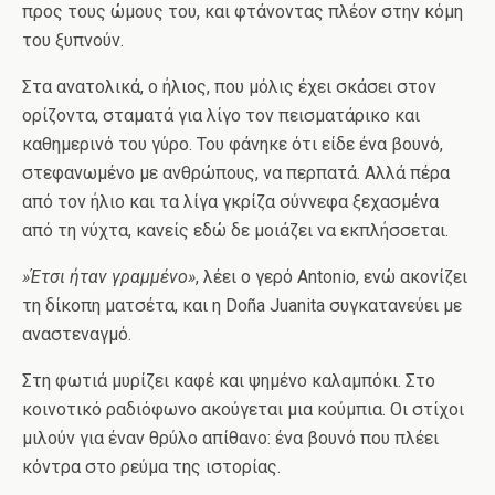
προς τους ώμους του, και φτάνοντας πλέον στην κόμη
του ξυπνούν.
Στα ανατολικά, ο ήλιος, που μόλις έχει σκάσει στον
ορίζοντα, σταματά για λίγο τον πεισματάρικο και
καθημερινό του γύρο. Του φάνηκε ότι είδε ένα βουνό,
στεφανωμένο με ανθρώπους, να περπατά. Αλλά πέρα ​​
από τον ήλιο και τα λίγα γκρίζα σύννεφα ξεχασμένα
από τη νύχτα, κανείς εδώ δε μοιάζει να εκπλήσσεται.
»Έτσι ήταν γραμμένο»
, λέει ο γερό Antonio, ενώ ακονίζει
τη δίκοπη ματσέτα, και η Doña Juanita συγκατανεύει με
αναστεναγμό.
Στη φωτιά μυρίζει καφέ και ψημένο καλαμπόκι. Στο
κοινοτικό ραδιόφωνο ακούγεται μια κούμπια. Οι στίχοι
μιλούν για έναν θρύλο απίθανο: ένα βουνό που πλέει
κόντρα στο ρεύμα της ιστορίας.