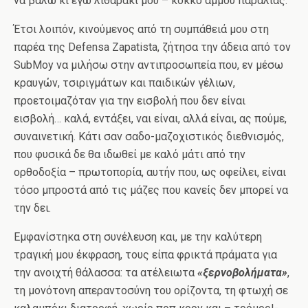
να βάλω κι εγώ λιθαράκι μου – κόκκο άμμου παραλίας.
Έτσι λοιπόν, κινούμενος από τη συμπάθειά μου στη
παρέα της Defensa Zapatista, ζήτησα την άδεια από τον
SubMoy να μιλήσω στην αντιπροσωπεία που, εν μέσω
κραυγών, τσιριγμάτων και παιδικών γέλιων,
προετοιμαζόταν για την εισβολή που δεν είναι
εισβολή… καλά, εντάξει, ναι είναι, αλλά είναι, ας πούμε,
συναινετική. Κάτι σαν σαδο-μαζοχιστικός διεθνισμός,
που φυσικά δε θα ιδωθεί με καλό μάτι από την
ορθοδοξία – πρωτοπορία, αυτήν που, ως οφείλει, είναι
τόσο μπροστά από τις μάζες που κανείς δεν μπορεί να
την δει.
Εμφανίστηκα στη συνέλευση και, με την καλύτερη
τραγική μου έκφραση, τους είπα φρικτά πράματα για
την ανοιχτή θάλασσα: τα ατέλειωτα
«ξερνοβολήματα»
,
τη μονότονη απεραντοσύνη του ορίζοντα, τη φτωχή σε