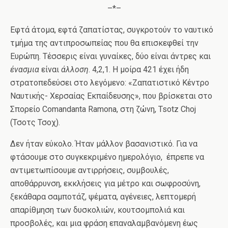
–*–
Εφτά άτομα, εφτά ζαπατίστας, συγκροτούν το ναυτικό
τμήμα της αντιπροσωπείας που θα επισκεφθεί την
Ευρώπη. Τέσσερις είναι γυναίκες, δύο είναι άντρες και
ένασμια
είναι
άλλοση
. 4,2,1. Η μοίρα 421 έχει ήδη
στρατοπεδεύσει στο λεγόμενο: «Ζαπατιστικό Κέντρο
Ναυτικής- Χερσαίας Εκπαίδευσης», που βρίσκεται στο
Σπορείο Comandanta Ramona, στη ζώνη, Tsotz Choj
(Τσοτς Τσοχ).
Δεν ήταν εύκολο. Ήταν μάλλον βασανιστικό. Για να
φτάσουμε στο συγκεκριμένο ημερολόγιο, έπρεπε να
αντιμετωπίσουμε αντιρρήσεις, συμβουλές,
αποθάρρυνση, εκκλήσεις για μέτρο και σωφροσύνη,
ξεκάθαρα σαμποτάζ, ψέματα, αγένειες, λεπτομερή
απαρίθμηση των δυσκολιών, κουτσομπολιά και
προσβολές, και μια φράση επαναλαμβανόμενη έως