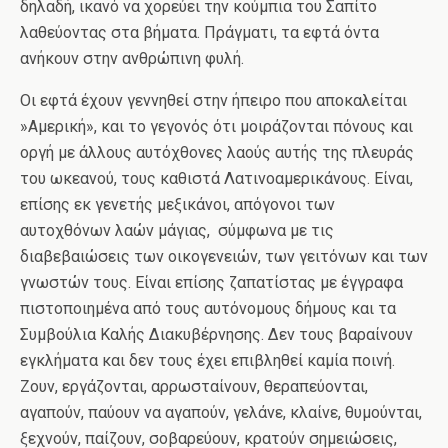
δηλαδή, ικανό να χορεύει την κούμπια του Σαπίτο
λαθεύοντας στα βήματα. Πράγματι, τα εφτά όντα
ανήκουν στην ανθρώπινη φυλή.
Οι εφτά έχουν γεννηθεί στην ήπειρο που αποκαλείται
»Αμερική», και το γεγονός ότι μοιράζονται πόνους και
οργή με άλλους αυτόχθονες λαούς αυτής της πλευράς
του ωκεανού, τους καθιστά Λατινοαμερικάνους. Είναι,
επίσης εκ γενετής μεξικάνοι, απόγονοι των
αυτοχθόνων λαών μάγιας, σύμφωνα με τις
διαβεβαιώσεις των οικογενειών, των γειτόνων και των
γνωστών τους. Είναι επίσης ζαπατίστας με έγγραφα
πιστοποιημένα από τους αυτόνομους δήμους και τα
Συμβούλια Καλής Διακυβέρνησης. Δεν τους βαραίνουν
εγκλήματα και δεν τους έχει επιβληθεί καμία ποινή.
Ζουν, εργάζονται, αρρωσταίνουν, θεραπεύονται,
αγαπούν, παύουν να αγαπούν, γελάνε, κλαίνε, θυμούνται,
ξεχνούν, παίζουν, σοβαρεύουν, κρατούν σημειώσεις,