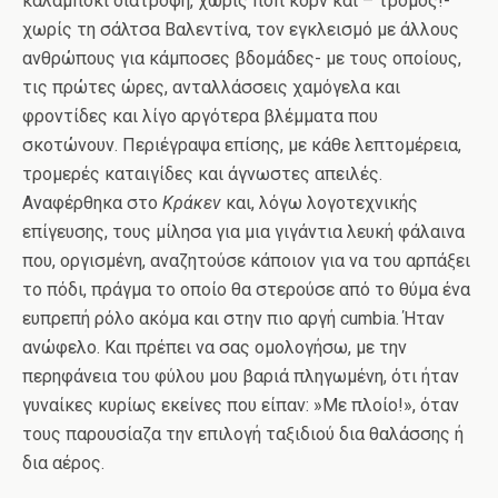
καλαμπόκι διατροφή, χωρίς ποπ κορν και – τρόμος!-
χωρίς τη σάλτσα Βαλεντίνα, τον εγκλεισμό με άλλους
ανθρώπους για κάμποσες βδομάδες- με τους οποίους,
τις πρώτες ώρες, ανταλλάσσεις χαμόγελα και
φροντίδες και λίγο αργότερα βλέμματα που
σκοτώνουν. Περιέγραψα επίσης, με κάθε λεπτομέρεια,
τρομερές καταιγίδες και άγνωστες απειλές.
Αναφέρθηκα στο
Κράκεν
και, λόγω λογοτεχνικής
επίγευσης, τους μίλησα για μια γιγάντια λευκή φάλαινα
που, οργισμένη, αναζητούσε κάποιον για να του αρπάξει
το πόδι, πράγμα το οποίο θα στερούσε από το θύμα ένα
ευπρεπή ρόλο ακόμα και στην πιο αργή cumbia. Ήταν
ανώφελο. Και πρέπει να σας ομολογήσω, με την
περηφάνεια του φύλου μου βαριά πληγωμένη, ότι ήταν
γυναίκες κυρίως εκείνες που είπαν: »Με πλοίο!», όταν
τους παρουσίαζα την επιλογή ταξιδιού δια θαλάσσης ή
δια αέρος.