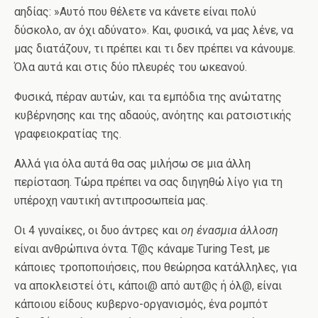
αηδίας: »Αυτό που θέλετε να κάνετε είναι πολύ
δύσκολο, αν όχι αδύνατο». Και, φυσικά, να μας λένε, να
μας διατάζουν, τι πρέπει και τι δεν πρέπει να κάνουμε.
Όλα αυτά και στις δύο πλευρές του ωκεανού.
Φυσικά, πέραν αυτών, και τα εμπόδια της ανώτατης
κυβέρνησης και της αδαούς, ανόητης και ρατσιστικής
γραφειοκρατίας της.
Αλλά για όλα αυτά θα σας μιλήσω σε μια άλλη
περίσταση. Τώρα πρέπει να σας διηγηθώ λίγο για τη
υπέροχη ναυτική αντιπροσωπεία μας.
Οι 4 γυναίκες, οι δυο άντρες και
οη ένασμια άλλοση
είναι ανθρώπινα όντα. Τ@ς κάναμε Τuring Τest, με
κάποιες τροποποιήσεις, που θεώρησα κατάλληλες, για
να αποκλειστεί ότι, κάποι@ από αυτ@ς ή όλ@, είναι
κάποιου είδους κυβερνο-οργανισμός, ένα ρομπότ