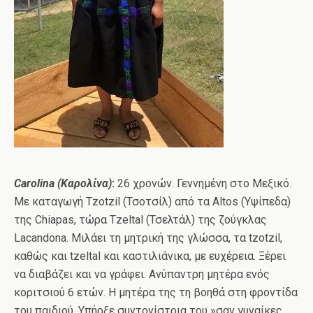
Carolina
(Καρολίνα)
:
26 χρονών. Γεννημένη στο Μεξικό.
Με καταγωγή Tzotzil (Τσοτσίλ) από τα Altos (Υψίπεδα)
της Chiapas, τώρα Tzeltal (Τσελτάλ) της ζούγκλας
Lacandona. Μιλάει τη μητρική της γλώσσα, τα tzotzil,
καθώς και tzeltal και καστιλιάνικα, με ευχέρεια. Ξέρει
να διαβάζει και να γράφει. Ανύπαντρη μητέρα ενός
κοριτσιού 6 ετών. Η μητέρα της τη βοηθά στη φροντίδα
του παιδιού. Υπήρξε συντονίστρια του »σαν γυναίκες