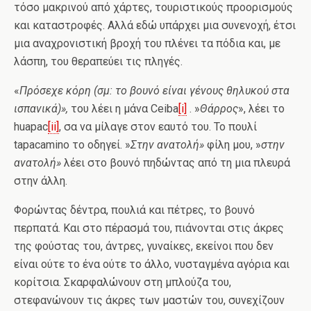
τόσο μακρινού από χάρτες, τουριστικούς προορισμούς
και καταστροφές. Αλλά εδώ υπάρχει μια συνενοχή, έτσι
μια αναχρονιστική βροχή του πλένει τα πόδια και, με
λάσπη, του θεραπεύει τις πληγές.
«
Πρόσεχε κόρη (σμ: το βουνό είναι γένους θηλυκού στα
ισπανικά)»,
του λέει η μάνα Ceiba
[i]
. »
Θάρρος
», λέει το
huapac
[ii]
, σα να μίλαγε στον εαυτό του. Το πουλί
tapacamino το οδηγεί. »
Στην ανατολή»
φίλη μου, »
στην
ανατολή»
λέει στο βουνό πηδώντας από τη μια πλευρά
στην άλλη.
Φορώντας δέντρα, πουλιά και πέτρες, το βουνό
περπατά. Και στο πέρασμά του, πιάνονται στις άκρες
της φούστας του, άντρες, γυναίκες, εκείνοι που δεν
είναι ούτε το ένα ούτε το άλλο, νυσταγμένα αγόρια και
κορίτσια. Σκαρφαλώνουν στη μπλούζα του,
στεφανώνουν τις άκρες των μαστών του, συνεχίζουν