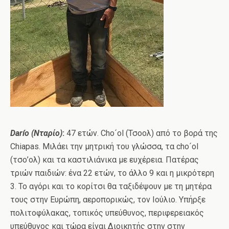
Dar
í
o
(Νταρίο)
:
47 ετών. Cho´ol (Τσοολ) από το βορά της
Chiapas. Μιλάει την μητρική του γλώσσα, τα cho´ol
(τσο’ολ) και τα καστιλιάνικα με ευχέρεια. Πατέρας
τριών παιδιών: ένα 22 ετών, το άλλο 9 και η μικρότερη
3. Το αγόρι και το κορίτσι θα ταξιδέψουν με τη μητέρα
τους στην Ευρώπη, αεροπορικώς, τον Ιούλιο. Υπήρξε
πολιτοφύλακας, τοπικός υπεύθυνος, περιφερειακός
υπεύθυνος και τώρα είναι Διοικητής στην στην