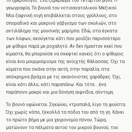
Το ημερολόγιο; Ένα ξημέρωμα του τέταρτου μήνα. Η
γεωγραφία; Τα βουνά του νοτιοανατολικού Μεξικού.
Μια ξαφνική σιγή επιβάλλεται στους γρύλλους, στο
σποραδικό και μακρινό γάβγισμα των σκυλιών, στο
αντιλάλημα της μουσικής μαρίμπα. Εδώ, στα έγκατα
των λόφων, ακούγεται κάτι που μοιάζει περισσότερο
με ψίθυρο παρά με ροχαλητό. Αν δεν ήμασταν εκεί που
είμαστε, θα μπορούσε να σκεφτεί κανείς ότι ο ψίθυρος
είναι ένα μουρμούρισμα της ανοιχτής θάλασσας. Όχι τα
κύματα που σκάνε στην ακτή, στην παραλία, στα
απόκρημνα βράχια με τις ακανόνιστες χαράδρες. Όχι,
είναι κάτι άλλο, κάτι παραπάνω. Και τότε… ένα
παράπονο μακρύ και μια δόνηση αιφνίδια, σύντομη.
Το βουνό υψώνεται. Σηκώνει, ντροπαλά, λίγο τη φούστα.
Όχι χωρίς κόπο, ξεκολλά τα πόδια του από τη γη. Κάνει
το πρώτο βήμα με μια χειρονομία πόνου. Τώρα,
ματώνουν τα πέλματα αυτού του μικρού βουνού, του