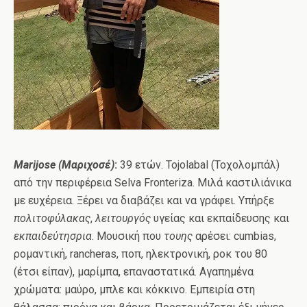
Marijose
(Μαριχοσέ)
:
39 ετών. Tojolabal (Τοχολομπάλ)
από την περιφέρεια Selva Fronteriza. Μιλά καστιλιάνικα
με ευχέρεια. Ξέρει να διαβάζει και να γράφει. Υπήρξε
πολιτοφύλακας
,
λειτουργός
υγείας και εκπαίδευσης και
εκπαιδεύτησρια
. Μουσική που
τουης
αρέσει: cumbias,
ρομαντική, rancheras, ποπ, ηλεκτρονική, ροκ του 80
(έτσι είπαν), μαρίμπα, επαναστατικά. Αγαπημένα
χρώματα: μαύρο, μπλε και κόκκινο. Εμπειρία στη