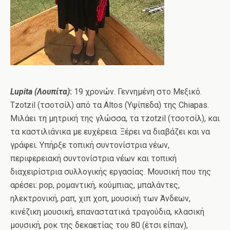
Lupita
(Λουπίτα)
:
19 χρονών. Γεννημένη στο Μεξικό.
Tzotzil (τσοτσίλ) από τα Altos (Υψίπεδα) της Chiapas.
Μιλάει τη μητρική της γλώσσα, τα τzotzil (τσοτσίλ), και
τα καστιλιάνικα με ευχέρεια. Ξέρει να διαβάζει και να
γράφει. Υπήρξε τοπική συντονίστρια νέων,
περιφερειακή συντονίστρια νέων και τοπική
διαχειρίστρια συλλογικής εργασίας. Μουσική που της
αρέσει: pop, ρομαντική, κούμπιας, μπαλάντες,
ηλεκτρονική, ραπ, χιπ χοπ, μουσική των Άνδεων,
κινέζικη μουσική, επαναστατικά τραγούδια, κλασική
μουσική, ροκ της δεκαετίας του 80 (έτσι είπαν),