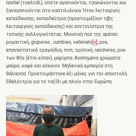
tzeltal (τσελτάλ), οπότε αγαπιούνται, τσακώνονται και
ξαναγαπιούνται στα καστιλιάνικα. Ήταν λειτουργός
εκπαίδευσης, εκπαιδεύτρια (προετοιμάζουν τ@ς
λειτουργούς εκπαίδευσης) και συντονίστρια της
τοπικής συλλογικότητας. Μουσική που της αρέσει:
ρομαντική, gruperas , cumbias, vallenato
[v]
, ροκ,
επαναστατικά τραγούδια, ποπ, τροπική, rancheras, ροκ
των 80s (έτσι είπαν), μαρίμπα. Αγαπημένα χρώματα:
μαύρο, καφέ και κόκκινο. Μηδενική εμπειρία στη
θάλασσα. Προετοιμάστηκε έξι μήνες για την αποστολή.
Εθελόντρια για το ταξίδι με πλοίο στην Ευρώπη.