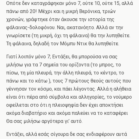
Οπότε δεν καταγράφηκαν μόνο 7, ούτε 10, ούτε 15, αλλά
πάνω από 20! Μέχρι και η μικρή Βερόνικα, τριών
χρονών, γράφτηκε όταν άκουσε την ιστορία της
φάλαινας-δολοφόνου. Ναι, ακατανόητο. Αλλά αν την
γνωρίσετε (τη μικρή, όχι τη φάλαινα) θα την λυπηθείτε.
Τη φάλαινα, δηλαδή τον Μόμπυ Ντικ θα λυπηθείτε.
Γιατί λοιπόν μόνο 7; Εντάξει, θα μπορούσα να σας
μιλήσω για τα 7 σημεία του ορίζοντα (το μπρος, το
πίσω, τη μία πλευρά, την άλλη πλευρά, το κέντρο, το
πάνω και το κάτω ), τους 7 πρώτους θεούς αυτούς που
γέννησαν τον κόσμο, και πάει λέγοντας. Αλλά η αλήθεια
είναι ότι πέρα από σύμβολα και αλληγορίες, το νούμερο
οφείλεται στο ότι η πλειοψηφία δεν έχει αποκτήσει
ακόμα διαβατήριο και ακόμα παλεύει να το καταφέρει
Θα σας μιλήσω αργότερα γι’ αυτό.
Εντάξει, αλλά εσάς σίγουρα δε σας ενδιαφέρουν αυτά