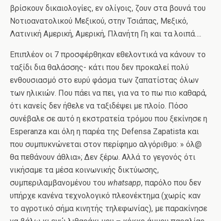
βρίσκουν δικαιολογίες, εν ολίγοις, ζουν στα βουνά του
Νοτιοανατολικού Μεξικού, στην Τσιάπας, Μεξικό,
Λατινική Αμερική, Αμερική, Πλανήτη Γη και τα λοιπά….
Επιπλέον οι 7 προσφέρθηκαν εθελοντικά να κάνουν το
ταξίδι δια θαλάσσης- κάτι που δεν προκαλεί πολύ
ενθουσιασμό στο ευρύ φάσμα των ζαπατίστας όλων
των ηλικιών. Που πάει να πει, για να το πω πιο καθαρά,
ότι κανείς δεν ήθελε να ταξιδέψει με πλοίο. Πόσο
συνέβαλε σε αυτό η εκστρατεία τρόμου που ξεκίνησε η
Esperanza και όλη η παρέα της Defensa Zapatista και
που συμπυκνώνεται στον περίφημο αλγόριθμο: » όλ@
θα πεθάνουν άθλια»; Δεν ξέρω. Αλλά το γεγονός ότι
νικήσαμε τα μέσα κοινωνικής δικτύωσης,
συμπεριλαμβανομένου του
whatsapp
, παρόλο που δεν
υπήρχε κανένα τεχνολογικό πλεονέκτημα (χωρίς καν
το αγροτικό σήμα κινητής τηλεφωνίας), με παρακίνησε