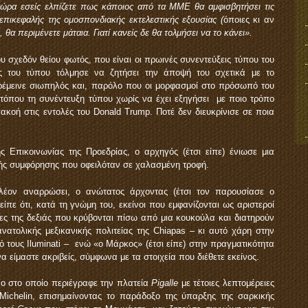
τώρα εσείς ελπίζετε πως κάποιος από τα ΜΜΕ θα αμφισβητήσει τις
 επικεφαλής της ομοσπονδιακής εκτελεστικής εξουσίας (
όποιες κι αν
), θα περιμένετε μάταια. Γιατί κανείς δε θα τολμήσει να το κάνει».
 σχεδόν θείου φωτός, που είναι οι πρωινές συνεντεύξεις τύπου του
 του τύπου τόλμησε να ζητήσει την άποψή του σχετικά με το
μεινε σιωπηλός και, παρόλο που οι μορφασμοί στο πρόσωπό του
 τόπου τη συνέντευξη τύπου χωρίς να έχει εξηγήσει με ποιο τρόπο
κοή στις εντολές του Donald Trump. Ποτέ δεν διευκρίνισε σε ποια
 Επικοινωνίας της Προεδρίας, ο αρχηγός (έτσι είπε) ένιωσε μια
κής συμφόρησης που οφειλόταν σε χαλασμένη τροφή.
λέον αναρρώσει, ο ανώτατος άρχοντας (έτσι τον παρουσίασε ο
ίπε ότι, κατά τη γνώμη του, εκείνοι που εμφανίζονται ως αριστεροί
ες της δεξιάς που κρύβονται πίσω από μια κουκούλα και διατηρούν
ανατολικής μεξικανικής πολιτείας της Chiapas – κι αυτό χάρη στην
 τους Iluminati – ενώ «ο Μάρκος» (έτσι είπε) στην πραγματικότητα
να είμαστε ακριβείς, σύμφωνα με τα στοιχεία που διέθετε εκείνος.
ο στο οποίο περιέγραφε την πλατεία
Pigalle
με τέτοιες λεπτομέρειες
ichelin, επισημαίνοντας το παράδοξο της ύπαρξης της σαρκικής