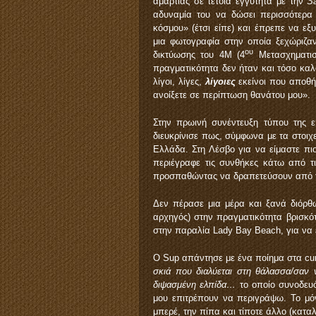
αμαρτίας σε τέτοια εγγύτητα με την
S
αδυναμία του να δώσει περισσότερα 
κόσμου» (έτσι είπε) και έπρεπε να ε
μια φωτογραφία στην οποία ξεχώριζαν
ου
δικτύωσης του 4Μ (4
Μετασχηματισ
πραγματικότητα δεν ήταν και τόσο καλό
λίγοι, λίγες,
λίγοιες
εκείνοι που αποθή
ανοίξετε σε περίπτωση θανάτου μου».
Στην πρωινή συνέντευξη τύπου της ε
διευκρίνισε πως, σύμφωνα με τα στοιχε
Ελλάδα. Στη Λέσβο για να είμαστε πι
περιέγραφε τις συνθήκες κάτω από τ
προσπαθώντας να δραπετεύσουν από τ
Δεν πέρασε μια μέρα και ξανά διόρθ
αρχηγός) στην πραγματικότητα βρισκό
στην παραλία Lady Bay Beach, για να ε
Ο Sup απάντησε με ένα ποίημα στα curs
σκιά που διαλύεται στη θάλασσα/σαν 
διψασμένη ελπίδα…
το οποίο συνοδευ
μου επιτρέπουν να περιγράψω. Το μό
μπερέ, την πίπα και τίποτε άλλο (καταλ