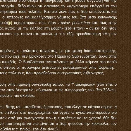
acré-
Coeur
που στέφει τη Μονμάρτη, και ζητούσε συγνώμη για την
στοιχεία, δεδομένου ότι ασκούσε το «αρχαιότερο επάγγελμα του
ξυπηρετήσει τους πελάτες. Κάποιοι λένε πως ο Sup επεσύναπτε και
 οι υπέροχες και καλλίγραμμες γάμπες του. Στα μέσα κοινωνικής
μού)
[ii]
ισχυρίστηκαν πως ήταν
προϊόν
photoshop
και πως στην
ς αυτός «με την κάλτσα στη μούρη» (έτσι είπαν) – αν και δεν ήταν
κευσαν την εικόνα στο φάκελο με την εξής προειδοποίηση «Μη τον
πομένης, ο ανώτατος άρχοντας, με μια μικρή δόση αυτοκριτικής,
ία που είχε, δεν βρισκόταν στο Παρίσι (ο Sup εννοείται), αλλά στην
ο ακριβείς. Ο SupGaleano ανταπάντησε με άλλο κείμενο στο οποίο
ις οποίες οι παράνομοι μετανάστες μεταφέρονταν στην Ευρώπη…
ους πολέμους που προωθούσαν οι ευρωπαϊκές κυβερνήσεις.
ωση στην πρωινή συνέντευξη τύπου: «ο Υποκωμικός» (έτσι είπε ο
ταν στην Αυστραλία, σύμφωνα με τις πληροφορίες του. Στο Σύδνεϋ,
ίμαστε πιο ακριβείς.
i, δικής του, υποτίθεται, έμπνευσης, που έλεγε σε κάποιο σημείο:
η
να πέθαινε στο φως/μακρινές και υγρές οι αγρύπνιες/παρούσα μια
όταν από μια φωτογραφία που η ευπρέπεια και τα χρηστά ήθη δεν
νο που μπορώ να πω είναι ότι ο Sup φορούσε την κουκούλα, τον
αβαίνετε τι εννοώ, έτσι δεν είναι;).