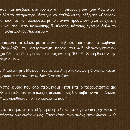
πασε και
ανέβασε στο τουίτερ
ότι η υπομονή του (του Ανώτατου,
θετε όλα τα απαραίτητα μέσα για να επιβάλλει την τάξη στη «Chapas»
και καλή με τις «μαριονέτες με το πάνινο πρόσωπο» (έτσι είπε). Στη
και στα μέσα κοινωνικής δικτύωσης, κάποιος έγραψε δειλά το
η Γαλλία-Ελλάδα-Αυστραλία;»
ωτισμένος τα έβαλε με τα πάντα: δήλωσε πως αυτός, ο αληθινός
ου
 διαφυλάξει την ασυγκράτητη πορεία του 4
Μετασχηματισμού
έχω όλα τα μέσα για να το πετύχω». Στη NOTIMEX διόρθωσαν την
αφείο μου».
ς Υποδιοικητής Moisés, που με μια λιτή ανακοίνωση δήλωνε:
«εσείς
ς είμαστε μια από τις πολλές βαριοπούλες».
έτης, αυτός που όλοι περιμέναμε (έτσι είπε ο παρουσιαστής της
EX προσέθεσαν «και όλες»), δήλωσε πως δεν φοβόταν να επιβάλλει
IMEX διόρθωσαν «στη δημοκρατία μας»).
ανταπάντησε με την εξής φράση:
«Εσείς είστε μόνο μια ροχάλα στη
 θάλασσα των ονείρων μας. Εσείς είστε μόνο σκόνη στον άνεμο.
Ik
O