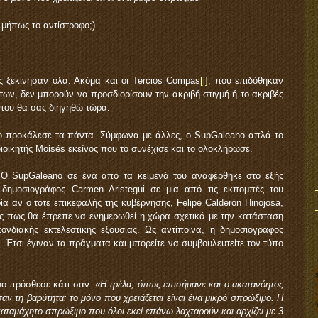
 μήπως το αντίστροφο;)
ς ξεκίνησαν όλα. Ακόμα και οι Tercios Compas
[i]
, που επιδόθηκαν
ων, δεν μπορούν να προσδιορίσουν την ακριβή στιγμή ή το ακριβές
 που θα σας διηγηθώ τώρα.
o προκάλεσε τα πάντα. Σύμφωνα με άλλες, ο SupGaleano απλά το
ιοικητής Moisés εκείνος που το συνέχισε και το ολοκλήρωσε.
Ο SupGaleano σε ένα από τα κείμενά του αναφέρθηκε στο εξής
 δημοσιογράφος Carmen Aristegui σε μια από τις εκπομπές του
α αν ο τότε επικεφαλής της κυβέρνησης, Felipe Calderón Hinojosa,
ς πως θα έπρεπε να ενημερωθεί η χώρα σχετικά με την κατάσταση
ονδιακής εκτελεστικής εξουσίας. Ως αντίποινα, η δημοσιογράφος
Έτσι έγιναν τα πράγματα και μπορείτε να συμβουλευτείτε τον τύπο
no πρόσθεσε κάτι σαν:
«Η τρέλα, όπως επισήμανε και ο ακατανόητος
αν τη βαρύτητα: το μόνο που χρειάζεται είναι ένα μικρό σπρώξιμο. Η
καταμάχητο σπρώξιμο που όλοι εκεί επάνω λαχταρούν και αρχίζει με 3