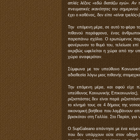
απλές λέξεις «εδώ διατάζω εγώ». Αν 
πνευματικές ικανότητες του σημερινού
έχει ο καθένας, δεν είπε «
είναι τρελός»
Την επόμενη μέρα, σε αυτό το φάρο του
πιθανού παράφρονα, ένας άνθρωπος
παραπάνω σχόλιο. Ο ερωτώμενος παρέ
φανέρωναν το θυμό του, τελείωσε επί
ακριβώς ωφελείται η χώρα από την υπα
χώρα αναφερόταν.
Σύμφωνα με τον υπεύθυνο Κοινωνικής
αδιαθεσία λόγω μιας πιθανής στομαχι
Την επόμενη μέρα, και αφού είχε π
υπεύθυνος Κοινωνικής Επικοινωνίας), ε
ριζοσπάστες δεν είναι παρά ριζοσπάστ
το κίνημά τους σε 4 δήμους της νοτιο
οικονομική βοήθεια που λαμβάνουν από
βρισκόταν στη Γαλλία. Στο Παρίσι, για 
Ο SupGaleano απάντησε με ένα κείμεν
που δεν υπάρχουν ούτε στον οδηγό M