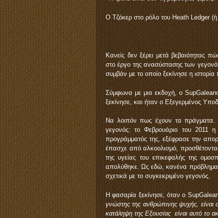
Ο Τζόκερ στο ρόλο του Heath Ledger (ή
Κανείς δεν ξέρει μετά βεβαιότητας πώ
στο έργο της ανασύστασης των γεγονότ
συμβάν με το οποίο ξεκίνησε η ιστορία
Σύμφωνα με μια εκδοχή, ο SupGalean
ξεκίνησε, και ήταν ο Εξεγερμένος Υποδ
Να λοιπόν πως έχουν τα πράγματα. 
γεγονός: το Φεβρουάριο του 2011 η
προγράμματός της, εξέφρασε την απορί
έπασχε από αλκοολισμό, προσθέτοντα
της υγείας του επικεφαλής της ομοσπ
απολύθηκε. Ως εδώ, κανένα πρόβλημα. 
σχετικά με το συγκεκριμένο γεγονός.
Η φασαρία ξεκίνησε, όταν ο SupGalea
γνώστης της ανθρώπινης ψυχής, είναι σ
κατάληψη της Εξουσίας είναι αυτό το α