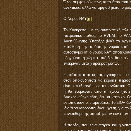
Όλοι συμφωνούν πως αυτό ήταν που π
ανεκτικός, αλλά να αμφισβητείται ο ρό
Ο Νόμος ΝΑΥ
[iii]
Το Κογκρέσο, με τη συντριπτική πλει
πατριωτικό πάθος, το PVEM, το PAN
Ανεπιθύμητης Ύπαρξης (ΝΑΥ τα αρχικ
κατάθεσή της πρότασης νόμου από τ
αυτοστιγμεί ότι ο νόμος ΝΑΥ αποτελού
οδηγούσε τη χώρα (ποτέ δεν διευκρίν
ενέκριναν μετά χειροκροτημάτων.
Σε κάποια από τις παραγράφους του,
στον οποιονδήποτε να κερδίζει περι
είναι και εξυπνότερος του ανώτατου. 
ή θα εξοριζόταν από τη χώρα (ποτ
Ανακοινώθηκε τότε, ότι οι κάτοικοι 
εντοπιστούν οι παραβάτες. Το «IQ» δ
ιδιαίτερα ισορροπημένου ηγέτη, για τ
«ανεπιθύμητης ύπαρξης» αν δεν ήταν
H παρέα, που είναι παρέα και η γειτον
ιντερνέτ είτε από μικροπωλητές, ένα χά