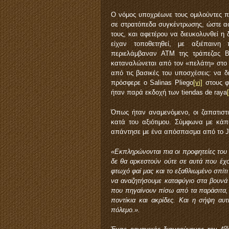
Ο νόμος υποχρέωνε τους ομιλούντες π
σε στρατόπεδα συγκέντρωσης, ώστε α
τους, και αφετέρου να διευκολυνθεί η
είχαν τοποθετηθεί, με αξιέπαινη 
περιελάμβαναν ΑΤΜ της τράπεζας Ba
καταναλώνεται από τον «πελάτη» στο 
από τις βασικές του υποσχέσεις: να
πρόσφερε ο Salinas Pliego
[vi]
στους φ
ήταν παρά εκδοχή των tiendas de raya
Όπως ήταν αναμενόμενο, οι ζαπατιστ
κατά του αξιότιμου. Σύμφωνα με κάπ
απάντησε με ένα απόσπασμα από το Ja
«Εκπληρώνονται πια οι προφητείες του
δε θα αρκεστούν ούτε σε αυτά που έχ
φτωχό φαί μας και το εξαθλιωμένο σπίτι
να αναζητήσουμε καταφύγιο στα βουνά
που πηγαίνουν πίσω από τα παράσιτα, κ
ποντίκια και ακρίδες. Και η σήψη αυτ
πόλεμο.».
ο