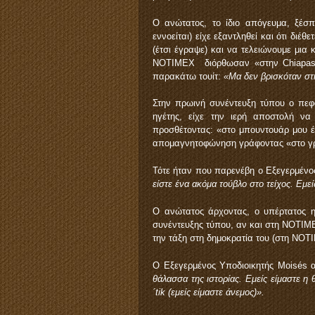
Ο ανώτατος, το ίδιο απόγευμα, ξέσ
εννοείται) είχε εξαντληθεί και ότι διέ
(έτσι έγραψε) και να τελειώνουμε μια 
NOTIMEX διόρθωσαν «στην Chiapas» 
παρακάτω τουίτ:
«Μα δεν βρισκόταν στ
Στην πρωινή συνέντευξη τύπου ο πεφ
ηγέτης, είχε την ιερή αποστολή να
προσθέτοντας: «στο μπουντουάρ μου 
απομαγνητοφώνηση γράφοντας «στο γρ
Τότε ήταν που παρενέβη ο Εξεγερμένο
είστε ένα ακόμα τούβλο στο τείχος. Εμεί
Ο ανώτατος άρχοντας, ο υπέρτατος ηγ
συνέντευξης τύπου, αν και στη NOTIM
την τάξη στη δημοκρατία του (στη NOT
Ο Εξεγερμένος Υποδιοικητής Moisés 
θάλασσα της ιστορίας. Εμείς είμαστε η
´
tik (εμείς είμαστε άνεμος)».