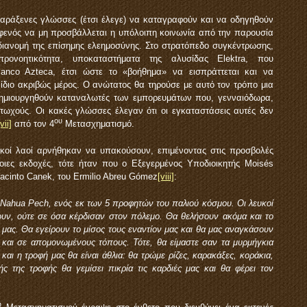
αράξενες γλώσσες (έτσι έλεγε) να καταγραφούν και να οδηγηθούν
φενός να μη προσβάλλεται η υπόλοιπη κοινωνία από την παρουσία
 διανομή της επίσημης ελεημοσύνης. Στο στρατόπεδο συγκέντρωσης,
προνοητικότητα, υποκαταστήματα της αλυσίδας Elektra, που
nco Azteca, έτσι ώστε το «βοήθημα» να εισπράττεται και να
ίδιο ακριβώς μέρος. Ο ανώτατος θα τηρούσε με αυτό τον τρόπο μια
 δημιουργηθούν καταναλωτές των εμπορευμάτων που, γενναιόδωρα,
τωχούς. Οι κακές γλώσσες έλεγαν ότι οι εγκαταστάσεις αυτές δεν
ου
[vii]
από τον 4
Μετασχηματισμό.
ικοί λαοί αρνήθηκαν να υπακούσουν, επιμένοντας στις προσβολές
οιες εκδοχές, τότε ήταν που ο Εξεγερμένος Υποδιοικητής Moisés
cinto Canek, του Ermilio Abreu Gómez
[viii]
:
 Nahua Pech, ενός εκ των 5 προφητών του παλιού κόσμου. Οι λευκοί
ουν, ούτε σε όσα κέρδισαν στον πόλεμο. Θα θελήσουν ακόμα και το
 μας. Θα εγείρουν το μίσος τους εναντίον μας και θα μας αναγκάσουν
 και σε απομονωμένους τόπους. Τότε, θα είμαστε σαν τα μυρμήγκια
αι η τροφή μας θα είναι άθλια: θα τρώμε ρίζες, καρακάξες, κοράκια,
ής της τροφής θα γεμίσει πικρία τις καρδιές μας και θα φέρει τον
υ