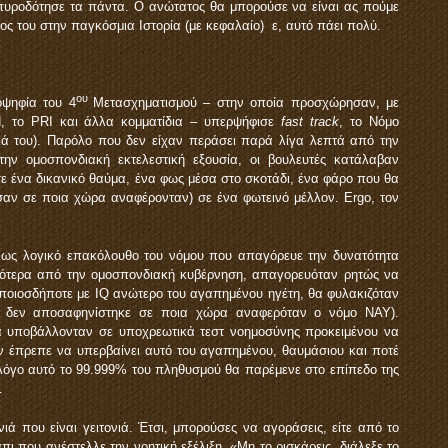
υροδότησε τα πάντα. Ο ανώτατος θα μπορούσε να είναι ας πούμε
λος του στην παγκόσμια Ιστορία (με κεφαλαίο) ε, αυτό πάει πολύ.
ου
οψηφία του 4
Μετασχηματισμού – στην οποία προσχώρησαν, με
, το PRI και άλλα κομματίδια – υπερψήφισε
fast
track
, το Νόμο
ά του). Παρόλο που δεν είχαν περάσει παρά λίγα λεπτά από την
ην ομοσπονδιακή εκτελεστική εξουσία, οι βουλευτές κατάλαβαν
σε ένα δικανικό θαύμα, ένα φως μέσα στο σκοτάδι, ένα φάρο που θα
ισαν σε ποια χώρα αναφέρονταν) σε ένα φωτεινό μέλλον. Ergo, τον
 ως λογικό επακόλουθο του νόμου που απαγόρευε την δυνατότητα
σσότερα από την ομοσπονδιακή κυβέρνηση, απαγορευόταν ρητώς να
Οποιοσδήποτε με IQ ανώτερο του αγαπημένου ηγέτη, θα φυλακιζόταν
έ δεν αποσαφηνίστηκε σε ποια χώρα αναφερόταν ο νόμο ΝΑΥ).
θα υποβάλλονταν σε υποχρεωτικά τεστ νοημοσύνης προκειμένου να
εν έπρεπε να υπερβαίνει αυτό του αγαπημένου, θαυμάσιου και ποτέ
ο λόγο αυτό το 99.999% του πληθυσμού θα παρέμενε στο επίπεδο της
…
ιά που είναι γειτονιά. Έτσι, μπορούσες να αγοράσεις, είτε από το
πι που ανέστελλε την νοητική εξέλιξη. «Μη το ρισκάρεις, διάλεξε το