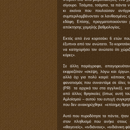
σίγουρο. Τσάμπα, τσάμπα, τα πάντα νόμ
κι εκείνοι που πουλούσαν αντίγ
συμπεριλαμβάνονταν οι λανθασμένες 
εδάφη. Επίσης, πραγματοποιούνταν 
απόκτησης χαμηλής βαθμολογίας.
Εκτός από ένα κοριτσάκι 6 ετών που
έξυπνοι από τον ανώτατο. Το κοριτσάκι 
να κατηγορήσει τον ανώτατο ότι χώρι
κόρες».
Σε άλλη παράγραφο, απαγορευόταν
εκφραζόταν «σκέψη, λόγω και έργω».
αλλά όχι για πολύ καιρό: κάποιος πρ
φανατισμός που συναντάμε σε όλες τι
(PRI τα αρχικά του στα αγγλικά), κα
από άλλες θρησκείες (όπως αυτή του
Αμλοϊσμού – αυτού του ευτυχή συγκρητ
που δεν ανακηρύχθηκε «επίσημη θρησκε
Αυτό που πυροδότησε τα πάντα, ήταν
στον πληθυσμό που ανήκε στους α
«ιθαγενείς», «ινδιάνους», «ινδιάνικη