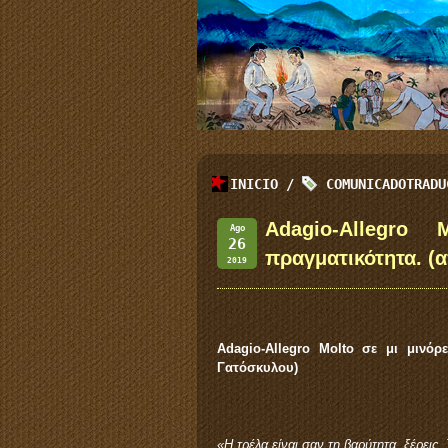
INICIO
/
COMUNICADOTRADU
Adagio-Allegro
Ago
26
πραγματικότητα. (
2019
Adagio-
Allegro
Molto σε μι μινόρ
Γατόσκυλου)
«Η τρέλα είναι σαν τη βαρύτητα, ξέρεις.