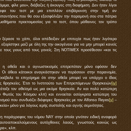
ιμα, φίλε μου», διάβαζες ή άκουγες στη διαφήμιση. Δεν ήταν λίγοι
ραφα του τεστ με μια επιπλέον επιβάρυνση στην τιμή αν
απαντήσεις που θα σου εξασφάλιζαν την παραμονή σου στα πάτρια
μαθήματα προετοιμασίας για το τεστ, όπου μάθαινες τον τρόπο
 ξέρασε το χάπι, όλοι απέδειξαν με επιτυχία πως ήταν λιγότερο
εξορίστηκε μαζί με όλη της την οικογένεια για να μην μπορεί κανείς
ζε τους γιους από τους γονείς. Στη NOTIMEX προσέθεσαν «και τις
 η αθεΐα και ο αγνωστικισμός επιτρεπόταν μόνο εφόσον δεν
 Οι άθεοι κάτοικοι αναγκάστηκαν να περάσουν στην παρανομία,
οέβαλε το επιχείρημα ότι στην αθεΐα μπορεί να υπάρχει ο ίδιος
ς θρησκείες. Έτσι το Ινστιτούτο των Επιτρεπόμενων Θρησκειών
[iv]
τέταξε τον αθεϊσμό ως μια ακόμα θρησκεία. Αν και πολύ κατώτερη
 Φωτός του Κόσμου κλπ) και εννοείται ασύγκριτα κατώτερη του
ισμού που συνδυάζει διάφορες θρησκείες με τον Alfonso Reyes
[v]
–
ία» μόνο για λόγους ιερής συστολής και αγνής σεμνότητας.
 η παράγραφος του νόμου ΝΑΥ στην οποία γινόταν ειδική αναφορά
υτοαποκαλούμενους αυτόχθονες λαούς, γνωστούς κοινώς ως
 φάρα», κλπ.