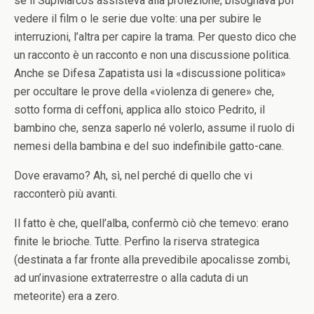
se il SupMarcos assisteva alla proiezione, bisognava poi
vedere il film o le serie due volte: una per subire le
interruzioni, l’altra per capire la trama. Per questo dico che
un racconto è un racconto e non una discussione politica.
Anche se Difesa Zapatista usi la «discussione politica»
per occultare le prove della «violenza di genere» che,
sotto forma di ceffoni, applica allo stoico Pedrito, il
bambino che, senza saperlo né volerlo, assume il ruolo di
nemesi della bambina e del suo indefinibile gatto-cane.
Dove eravamo? Ah, sì, nel perché di quello che vi
racconterò più avanti.
Il fatto è che, quell’alba, confermò ciò che temevo: erano
finite le brioche. Tutte. Perfino la riserva strategica
(destinata a far fronte alla prevedibile apocalisse zombi,
ad un’invasione extraterrestre o alla caduta di un
meteorite) era a zero.