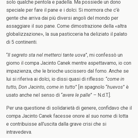
solo qualche pentola e padella. Ma possiede un dono
speciale per fare il pane e i dolci. Si mormora che c’è
gente che arriva dai più diversi angoli del mondo per
assaggiare il suo pane. Come dimostrazione della «altra
globalizzazione», la sua pasticceria ha deliziato il palato
di 5 continenti.
“
Il segreto sta nel metterci tante uova
”, mi confessò un
giorno il compa Jacinto Canek mentre aspettavamo, io con
impazienza, che le brioche uscissero dal forno. Anche se
lui si riferiva ai dolci, io dissi quasi di riflesso: “
come in
tutto, Don Jacinto, come in tutto
” [in spagnolo “
huevos
” è
usato anche nel senso di “
avere le palle
” – N.d.T.].
Per una questione di solidarietà di genere, confidavo che il
compa Jacinto Canek facesse onore al suo nome di lotta
e contribuisse all’uscita dalla grave crisi che si
intravedeva.