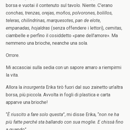
borsa e vuotai il contenuto sul tavolo. Niente. C’erano
conchas, trenzas, orejas, moños, polvorones, bolillos,
teleras, chilindrinas,
marquesotes
,
pan de elote
,
empanadas, hojaldras
(senza offendere i lettori),
cemitas
,
ciambelle e perfino il cosiddetto «pane dell’amore». Ma
nemmeno una brioche, neanche una sola.
Orrore.
Mi accasciai sulla sedia con un sapore amaro a riempirmi
la vita.
Allora la
insurgenta
Erika tirò fuori dal suo zainetto un’altra
borsa, più piccola. Avvolta in fogli di plastica e carta
apparve una brioche!
“
È riuscito a fare solo questa
”, mi disse Erika, “
non ne ha
più fatte perché sta ballando con sua moglie. E chissà fino
a quando
”.