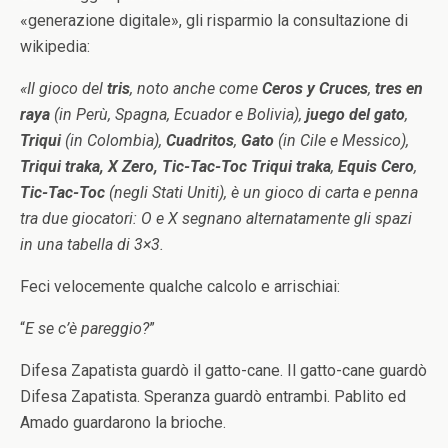
«generazione digitale», gli risparmio la consultazione di
wikipedia:
«Il gioco del
tris
, noto anche come
Ceros y Cruces
,
tres en
raya
(in Perù, Spagna, Ecuador e Bolivia),
juego del gato
,
Triqui
(in Colombia),
Cuadritos
,
Gato
(in Cile e Messico),
Triqui traka, X Zero, Tic-Tac-Toc
Triqui traka
,
Equis Cero
,
Tic-Tac-Toc
(negli Stati Uniti), è un gioco di carta e penna
tra due giocatori: O e X segnano alternatamente gli spazi
in una tabella di 3×3.
Feci velocemente qualche calcolo e arrischiai:
“
E se c’è pareggio?
”
Difesa Zapatista guardò il gatto-cane. Il gatto-cane guardò
Difesa Zapatista.
Speranza guardò entrambi. Pablito ed
Amado guardarono la brioche.