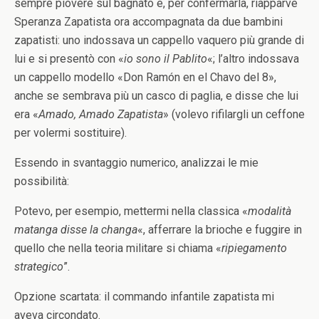
sempre piovere sul bagnato e, per confermarla, riapparve
Speranza Zapatista ora accompagnata da due bambini
zapatisti: uno indossava un cappello vaquero più grande di
lui e si presentò con «
io sono il Pablito
«; l’altro indossava
un cappello modello «Don Ramón en el Chavo del 8»,
anche se sembrava più un casco di paglia, e disse che lui
era «
Amado, Amado Zapatista
» (volevo rifilargli un ceffone
per volermi sostituire).
Essendo in svantaggio numerico, analizzai le mie
possibilità:
Potevo, per esempio, mettermi nella classica «
modalità
matanga disse la changa
«, afferrare la brioche e fuggire in
quello che nella teoria militare si chiama «
ripiegamento
strategico
”.
Opzione scartata: il commando infantile zapatista mi
aveva circondato.