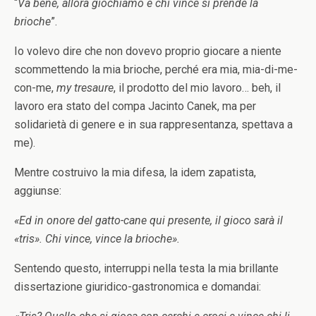
“
Va bene, allora giochiamo e chi vince si prende la
brioche
”.
Io volevo dire che non dovevo proprio giocare a niente
scommettendo la mia brioche, perché era mia, mia-di-me-
con-me,
my tresaure
, il prodotto del mio lavoro… beh, il
lavoro era stato del compa Jacinto Canek, ma per
solidarietà di genere e in sua rappresentanza, spettava a
me).
Mentre costruivo la mia difesa, la idem zapatista,
aggiunse:
«Ed in onore del gatto-cane qui presente, il gioco sarà il
«tris». Chi vince, vince la brioche».
Sentendo questo, interruppi nella testa la mia brillante
dissertazione giuridico-gastronomica e domandai: