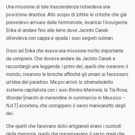
Una missione di tale trascendenza richiedeva una
posizione drastica. Allo scopo di zittire le critiche che già
prevedevo arrivare dalle femministe, incaricai l’
insurgenta
Erika di andare fino alle terre dove Jacinto Canek
difendeva con cappa e spada i suoi segreti culinari.
Dissi ad Erika che aveva una missione molto importante
da compiere. Che doveva andare da Jacinto Canek e
raccontargli una leggenda: i primi dei, quelli che crearono il
mondo, crearono le brioche affinché gli umani si facessero
un’idea del paradiso. Ma poi arrivò lo stramaledetto
sistema capitalista con i suoi
Bimbo-Marinela
, la
Tía Rosa
,
Wonder
[marchi di merendine in commercio in Messico –
N.d.T.] eccetera, che corruppero il sacro manicaretto degli
dei.
Che quelli che facevano dolci artigianali erano i custodi
della memoria, quelli che preservavano il sacro graal che