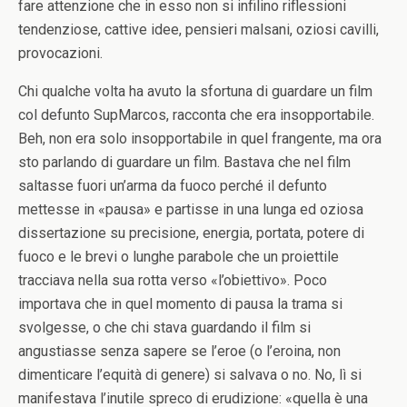
fare attenzione che in esso non si infilino riflessioni
tendenziose, cattive idee, pensieri malsani, oziosi cavilli,
provocazioni.
Chi qualche volta ha avuto la sfortuna di guardare un film
col defunto SupMarcos, racconta che era insopportabile.
Beh, non era solo insopportabile in quel frangente, ma ora
sto parlando di guardare un film. Bastava che nel film
saltasse fuori un’arma da fuoco perché il defunto
mettesse in «pausa» e partisse in una lunga ed oziosa
dissertazione su precisione, energia, portata, potere di
fuoco e le brevi o lunghe parabole che un proiettile
tracciava nella sua rotta verso «l’obiettivo». Poco
importava che in quel momento di pausa la trama si
svolgesse, o che chi stava guardando il film si
angustiasse senza sapere se l’eroe (o l’eroina, non
dimenticare l’equità di genere) si salvava o no. No, lì si
manifestava l’inutile spreco di erudizione: «quella è una