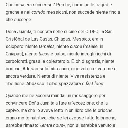
Che cosa era successo?
Perché, come nelle tragedie
greche e nei
corrido
messicani, non succede niente fino a
che succede.
Doña Juanita, trincerata nelle cucine del CIDECI, a San
Cristóbal de Las Casas, Chiapas, Messico, era in
sciopero: niente
tamales
, niente
cuche
(maiale, in
Chiapas), niente
tacos
e salse, niente intrugli ricchi di
carboidrati, grassi e colesterolo. E, oh disgrazia, niente
brioche. Adesso solo cibo sano, cioè verdure, verdure e
ancora verdure. Niente di niente. Viva resistenza e
ribellione. Abbasso il cibo spazzatura e
fast food
.
Quando me ne accorsi mandai un messaggero per
convincere Doña Juanita a fare un’eccezione; che la
capivo, ma che io aveva letto in un libro che le brioche
erano molto nutritive; che se lei avesse fatto le brioche,
sarebbe rimasto «
entre nous
«, non si sarebbe venuto a