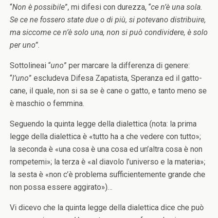
“
Non è possibile
”, mi difesi con durezza, “
ce n’è una sola.
Se ce ne fossero state due o di più, si potevano distribuire,
ma siccome ce n’è solo una, non si può condividere, è solo
per uno”
.
Sottolineai “
uno
” per marcare la differenza di genere:
“
l’uno
” escludeva Difesa Zapatista, Speranza ed il gatto-
cane, il quale, non si sa se è cane o gatto, e tanto meno se
è maschio o femmina.
Seguendo la quinta legge della dialettica (nota: la prima
legge della dialettica è «tutto ha a che vedere con tutto»;
la seconda è «una cosa è una cosa ed un’altra cosa è non
rompetemi»; la terza è «al diavolo l’universo e la materia»;
la sesta è «non c’è problema sufficientemente grande che
non possa essere aggirato»)…
Vi dicevo che la quinta legge della dialettica dice che può