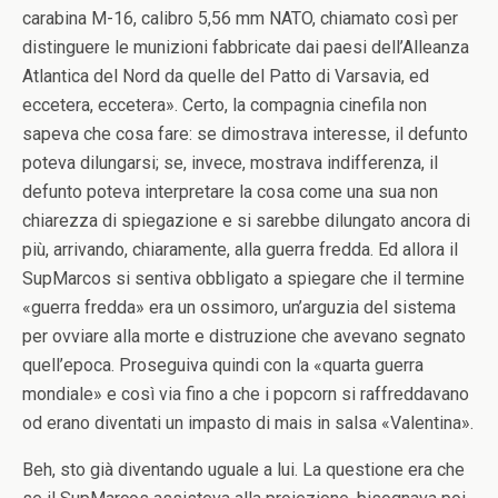
carabina M-16, calibro 5,56 mm NATO, chiamato così per
distinguere le munizioni fabbricate dai paesi dell’Alleanza
Atlantica del Nord da quelle del Patto di Varsavia, ed
eccetera, eccetera». Certo, la compagnia cinefila non
sapeva che cosa fare: se dimostrava interesse, il defunto
poteva dilungarsi; se, invece, mostrava indifferenza, il
defunto poteva interpretare la cosa come una sua non
chiarezza di spiegazione e si sarebbe dilungato ancora di
più, arrivando, chiaramente, alla guerra fredda. Ed allora il
SupMarcos si sentiva obbligato a spiegare che il termine
«guerra fredda» era un ossimoro, un’arguzia del sistema
per ovviare alla morte e distruzione che avevano segnato
quell’epoca. Proseguiva quindi con la «quarta guerra
mondiale» e così via fino a che i popcorn si raffreddavano
od erano diventati un impasto di mais in salsa «Valentina».
Beh, sto già diventando uguale a lui. La questione era che