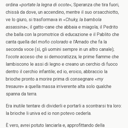
ordina «
portate la legna di ocote
«; Speranza che tira fuori,
chissà da dove, un accendino, mentre il suo orsacchiotto,
ve lo giuro, si trasformava in «
Chuky, la bambola
assassina
«; il gatto-cane che abbaia e miagola; il Pedrito
che balla con la promotrice di educazione e il Pablito che
canta quella del
moño colorado
e l’Amado che fa la
seconda voce (sì, gli uomini sempre in un altro canale);
l’
ocote
acceso che si democratizza; le prime fiamme che
lambiscono le assi di legno e creano un cerchio di fuoco
dentro il cerchio infantile; ed io, eroico, abbraccio la
brioche pronto a morire prima di consegnare «
my
tresaure
» a quella massa irriverente alta solo qualche
spanna da terra.
Era inutile tentare di dividerli e portarli a scontrarsi tra loro:
la brioche li univa ed io non potevo cederla.
È vero, avrei potuto lanciarla e, approfittando della