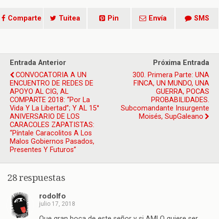
Comparte
Tuitea
Pin
Envía
SMS
Entrada Anterior
Próxima Entrada
CONVOCATORIA A UN
300. Primera Parte: UNA
ENCUENTRO DE REDES DE
FINCA, UN MUNDO, UNA
APOYO AL CIG, AL
GUERRA, POCAS
COMPARTE 2018: “Por La
PROBABILIDADES.
Vida Y La Libertad”; Y AL 15°
Subcomandante Insurgente
ANIVERSARIO DE LOS
Moisés, SupGaleano
CARACOLES ZAPATISTAS:
“Píntale Caracolitos A Los
Malos Gobiernos Pasados,
Presentes Y Futuros”
28 respuestas
rodolfo
julio 17, 2018
Que gran boca de este señor y si AMLO quiere ser