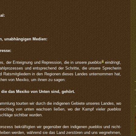
al:
ven, unabhängigen Medien:
resse:
iii
es, der Enteignung und Repression, die in unsere
pueblos
eindringt,
hlprozesses und entsprechend der Schritte, die unsere Sprecherin
 Ratsmitgliedern in den Regionen dieses Landes unternommen hat,
schen von Mexiko, um ihnen zu sagen:
 die das Mexiko von Unten sind, gehört.
ammlung tourten wir durch die indigenen Gebiete unseres Landes, wo
orschlag von unten wachsen ließen, wo der Kampf vieler
pueblos
rschläge sichtbar wurden.
rozess bekräftigten wir gegenüber den indigenen
pueblos
und nicht-
l bleiben werden, während sie das Land zerstören und uns wegnehmen,