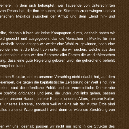
einerei, in dem sich behauptet, wer Tausende von Unterschriften
n von Pesos hat, die ihm erlauben, die Stimmen zu erzwingen und zu
Menschen Mexikos zwischen der Armut und dem Elend hin- und
selbe, deshalb führen wir keine Kampagnen durch, deshalb haben wir
Geld gesucht und ausgegeben, das die Menschen in Mexiko für ihre
, deshalb beabsichtigen wir weder eine Wahl zu gewinnen, noch eine
 sondern es ist die Macht von unten, die wir suchen, welche aus den
d deshalb suchen wir den Schmerz aller Farben die wir dieMenschen
ung, dass eine gute Regierung geboren wird, die gehorchend befiehlt
rvorgehen kann.
tischen Struktur, der es unserem Vorschlag nicht erlaubt hat, auf dem
jenigen, die gegen die kapitalistische Zerstörung der Welt sind, ihre
eilen, sind die öffentliche Politik und die vermeintliche Demokratie
Die
pueblos originarios
und jene, die unten und links gehen, passen
 Farbe, unserer Rasse, unserer Klasse, unseres Alters, unserer Kultur,
 unseres Herzens, sondern weil wir eins mit der Mutter Erde sind
 alles zu einer Ware gemacht wird, denn es wäre die Zerstörung von
en wir uns, deshalb passen wir nicht nur nicht in die Struktur des