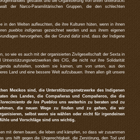
Drogenhandels gestaltet und die Organisierung von unten unterdrückt
ewalt der Narco-Paramilitärischen Gruppen, die den schlechten
 in den Welten aufleuchten, die ihre Kulturen hüten, wenn in ihnen
deren
pueblos
indíge
nas
gezeichnet werden und aus ihrem eigenen
rundlagen hervorgehen, die der Grund dafür sind, dass der Indigene
n, so wie es auch mit der organisierten Zivilgesellschaft der Sexta in
Unterstützungsnetzwerken des CIG, die nicht nur ihre Solidarität
enda aufstellen, sondern sie kamen, um von unten, aus den
seres Land und eine bessere Welt aufzubauen. Ihnen allen gilt unsere
schen Mexikos sind, die Unterstützungsnetzwerke des Indigenen
taaten des Landes, die Compañeras und Compañeros, die die
Florecimiento de los Pueblos
uns weiterhin zu beraten und zu
nehmen, die neuen Wege zu finden und zu gehen, die wir
ganisieren, selbst wenn sie wählen oder nicht für irgendeinen
ühle und Vorschläge sind uns wichtig.
cken mit denen bauen, die leben und kämpfen, so dass wir zusammen
s uns hilft gegen die Ungerechtigkeit, die Zerstörung, den Tod und