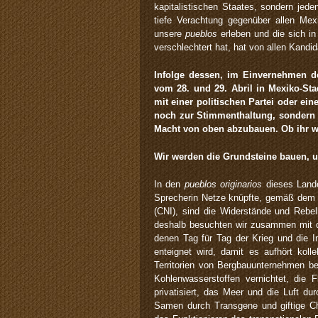
kapitalistischen Staates, sondern jed
tiefe Verachtung gegenüber allen Mexi
unsere
pueblos
erleben und die sich i
verschlechtert hat, hat von allen Kand
Infolge dessen, i
m
Einvernehmen der
vom 28. und 29. Abril in Mexiko-St
mit einer politischen Partei oder e
noch zur Stimmenthaltung, sondern
Macht von oben abzubauen.
Ob ihr 
Wir werden die Grundsteine bauen, u
In den
pueblos originarios
dieses Lande
Sprecherin Netze knüpfte, gemäß dem
(CNI), sind die Widerstände und Rebel
deshalb besuchten wir zusammen mit de
denen Tag für Tag der Krieg und die I
enteignet wird, damit es aufhört kol
Territorien von Bergbauunternehmen be
Kohlenwasserstoffen vernichtet, die
privatisiert, das Meer und die Luft dur
Samen durch Transgene und giftige Chem