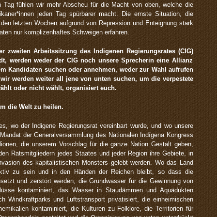
en Tag fühlen wir mehr Abscheu für die Macht von oben, welche die
kaner*innen jeden Tag spürbarer macht. Die ernste Situation, die
n den letzten Wochen aufgrund von Repression und Enteignung stark
idaten nur komplizenhaftes Schweigen erfahren.
 zweiten Arbeitssitzung des Indigenen Regierungsrates
(CIG)
adt, werden weder der CIG noch unsere Sprecherin eine Allianz
inem Kandidaten suchen oder annehmen, weder zur Wahl aufrufen
 wir werden weiter
all jene von
unten suchen, um die verpestete
w
ählt oder nicht
wählt
,
organisiert euch
.
m die Welt zu heilen.
s, wo der Indigene Regierungsrat vereinbart wurde, und wo unsere
 Mandat der Generalversammlung des Nationalen Indígena Kongress
lionen, die unserem Vorschlag für die ganze Nation Gestalt geben,
n Ratsmitgliedern jedes Staates und jeder Region ihre Gebiete, in
nvasion des kapitalistischen Monsters gelebt werden. Wo das Land
lektiv zu sein und in den Händen der Reichen bleibt, so dass die
setzt und zerstört werden, die Grundwasser für die Gewinnung von
 Flüsse kontaminiert, das Wasser in Staudämmen und Aquädukten
ch Windkraftparks und Luftstransport privatisiert, die einheimischen
ikalien kontaminiert, die Kulturen zu Folklore, die Territorien für