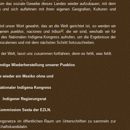
, um das soziale Gewebe dieses Landes wieder aufzubauen, mit dem
n und sich auflehnen mit ihren eigenen Geografien, Kulturen und
rd unser Wort gewahrt, das an die Welt gerichtet ist, so werden wir
vi
igenen
pueblos
,
naciones
und
tribus
, die wir sind, weshalb wir für
des Nationalen Indígena Kongress aufrufen, um die Ergebnisse der
nzulernen und mit dem nächsten Schritt fortzuschreiten.
er Welt, lasst uns zusammen fortfahren, denn es fehlt, was fehlt.
tändige Wiederherstellung unserer Pueblos
e wieder ein Mexiko ohne und
ationaler Indígena Kongress
Indigener Regierungsrat
ommission Sexta der EZLN
.
ungsnetze im öffentlichen Raum um Unterschriften zu sammeln zur
chaftskandidatin