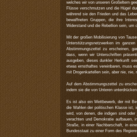
welches wir von unseren Großeltern gee
Flüsse verschmutzen und die Hügel durc
während sie den Frieden und das Leben,
bewaffneten Gruppen, die ihre Intere
Widerstand und die Rebellion sein, um 
Mit der großen Mobilisierung von Ta
Unterstützungsnetzwerken im ganzen
Abstimmungszettel zu erscheinen, gar
dass, wenn wir Unterschriften präsen
ausgeben, dieses dunkler Herkunft se
etwas ernsthaftes vereinbaren, muss es
mit Drogenkartellen sein, aber nie, ni
Auf dem Abstimmungszettel zu erschein
indem sie die von Unteren unterdrücken, 
Es ist also ein Wettbewerb, der mit B
die Wahlen der politischen Klasse ist, 
wird, von denen, die indigen sind oder 
verachten und Demokratie aufbauen, in
Straße, in einer Nachbarschaft, in ei
Bundesstaat zu einer Form des Regiere