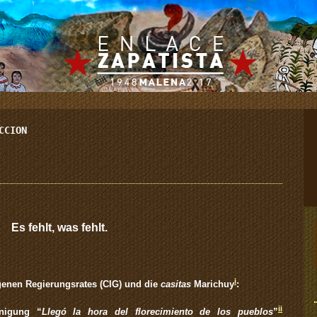
CCION
Es fehlt, was fehlt.
i
genen Regierungsrates (CIG) und die
casitas
Marichuy
:
ii
inigung “
Llegó la hora del florecimiento de los pueblos
”