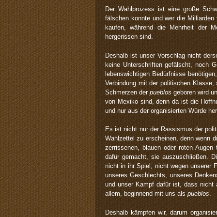
Der Wahlprozess ist eine große Schw
fälschen konnte und wer die Milliarde
kaufen, während die Mehrheit der 
hergerissen sind.
Deshalb ist unser Vorschlag nicht der
keine Unterschriften gefälscht, noch 
lebenswichtigen Bedürfnisse benötigen
Verbindung mit der politischen Klasse,
Schmerzen der
pueblos
geboren wird un
von Mexiko sind, denn da ist die Hoffn
und nur aus der organisierten Würde he
Es ist nicht nur der Rassismus der poli
Wahlzettel zu erscheinen, denn wenn die
zerrissenen, blauen oder roten Augen t
dafür gemacht, sie auszuschließen. 
nicht in ihr Spiel; nicht wegen unserer
unseres Geschlechts, unseres Denkens,
und unser Kampf dafür ist, dass nicht
allem, beginnend mit uns als
pueblos
.
Deshalb kämpfen wir, darum organisier