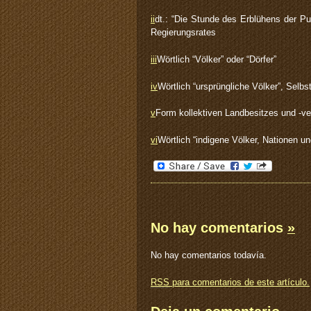
ii
dt.: “Die Stunde des Erblühens der P
Regierungsrates
iii
Wörtlich “Völker” oder “Dörfer”
iv
Wörtlich “ursprüngliche Völker”, Selb
v
Form kollektiven Landbesitzes und -ve
vi
Wörtlich “indigene Völker, Nationen 
No hay comentarios
»
No hay comentarios todavía.
RSS
para comentarios de este artículo.