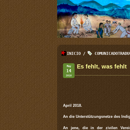
INICIO
/
COMUNICADOTRADU
Es fehlt, was fehlt
May
14
2018
A
p
ril 2018.
An die Unterstützungsnetze des Indi
An jene, die in der zivilen Vere