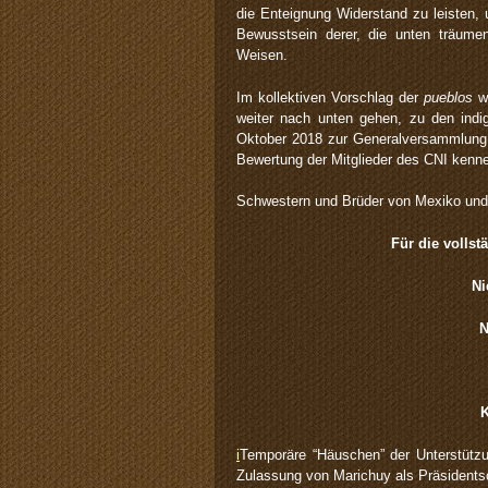
die Enteignung Widerstand zu leisten
Bewusstsein derer, die unten träume
Weisen.
Im kollektiven Vorschlag der
pueblos
wi
weiter nach unten gehen, zu den ind
Oktober 2018 zur Generalversammlung 
Bewertung der Mitglieder des CNI kenne
Schwestern und Brüder von Mexiko und d
Für die volls
Ni
N
K
i
Temporäre “
Häuschen” der Unterstütz
Zulassun
g von Marichuy als Präsidents