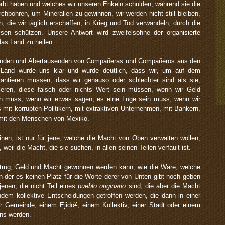
rbt haben und welches wir unseren Enkeln schulden, während sie die
hbohren, um Mineralien zu gewinnen, wir werden nicht still bleiben,
 die wir täglich erschaffen, in Krieg und Tod verwandeln, durch die
ssen schützen. Unsere Antwort wird zweifelsohne der organisierte
das Land zu heilen.
usenden und Abertausenden von Compañeras und Compañeros aus den
 Land wurde uns klar und wurde deutlich, dass wir, um auf dem
antieren müssen, dass wir genauso oder schlechter sind als sie,
tieren, diese falsch oder nichts Wert sein müssen, wenn wir Geld
in muss, wenn wir etwas sagen, es eine Lüge sein muss, wenn wir
 mit korrupten Politikern, mit extraktiven Unternehmen, mit Bankern,
e, mit den Menschen von Mexiko.
en, ist nur für jene, welche die Macht von Oben verwalten wollen,
weil die Macht, die sie suchen, in allen seinen Teilen verfault ist.
etrug, Geld und Macht gewonnen werden kann, wie die Ware, welche
in der es keinen Platz für die Worte derer von Unten gibt noch geben
jenen, die nicht Teil eines
pueblo originario
sind, die aber die Macht
dem kollektive Entscheidungen getroffen werden, die dann in einer
v
ner Gemeinde, einem Ejido
, einem Kollektiv, einer Stadt oder einem
ns werden.