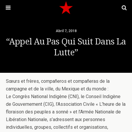
Abril 7, 2018
“Appel Au Pas Qui Suit Dans La
Lutte”
Sœurs et frères, compañeros et compañeras de la
campagne et de la ville, du Mexique et du monde :
Le Congrès National Indigène (CNI), le Conseil Indigène
de Gouvernement (CIG), l’Association Civile « L’heure de la
floraison des peuples a sonné » et l’Armée Nationale de
Libération Nationale, s’adressent aux personnes
individuelles, groupes, collectifs et organisations,