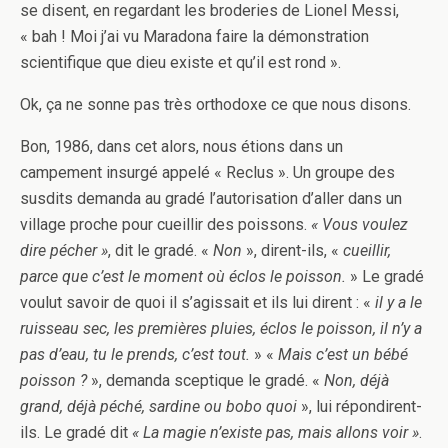
se disent, en regardant les broderies de Lionel Messi,
« bah ! Moi j’ai vu Maradona faire la démonstration
scientifique que dieu existe et qu’il est rond ».
Ok, ça ne sonne pas très orthodoxe ce que nous disons.
Bon, 1986, dans cet alors, nous étions dans un
campement insurgé appelé « Reclus ». Un groupe des
susdits demanda au gradé l’autorisation d’aller dans un
village proche pour cueillir des poissons.
« Vous voulez
dire pécher »
, dit le gradé. «
Non
», dirent-ils, «
cueillir,
parce que c’est le moment où éclos le poisson.
» Le gradé
voulut savoir de quoi il s’agissait et ils lui dirent : «
il y a le
ruisseau sec, les premières pluies, éclos le poisson, il n’y a
pas d’eau, tu le prends, c’est tout.
» «
Mais c’est un bébé
poisson ?
», demanda sceptique le gradé. «
Non, déjà
grand, déjà péché, sardine ou bobo quoi
», lui répondirent-
ils. Le gradé dit
« La magie n’existe pas, mais allons voir »
.