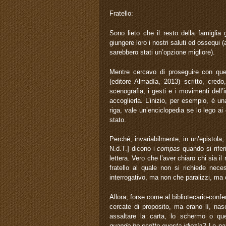
Fratello:
Sono lieto che il resto della famiglia
giungere loro i nostri saluti ed ossequi
sarebbero stati un’opzione migliore).
Mentre cercavo di proseguire con ques
(editore Almadía, 2013) scritto, cred
scenografia, i gesti e i movimenti dell
accoglierla. L’inizio, per esempio, è un
riga, vale un’enciclopedia se lo lego a
stato.
Perché, invariabilmente, in un’epistola,
N.d.T.] dicono i
compas
quando si rifer
lettera. Vero che l’aver chiaro chi sia i
fratello al quale non si richiede ne
interrogativo, ma non che paralizzi, ma 
Allora, forse come al bibliotecario-conf
cercate di proposito, ma erano lì, nas
assaltare la carta, lo schermo o qu
quando-ho-scritto-questa-idiozia?
Le par