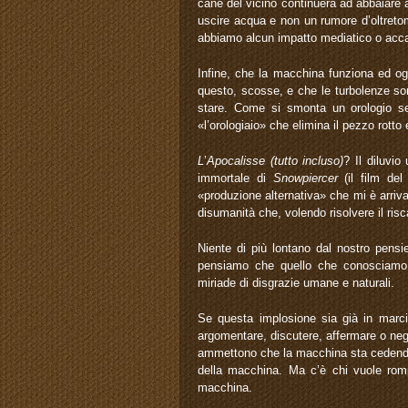
cane del vicino continuerà ad abbaiare 
uscire acqua e non un rumore d’oltreto
abbiamo alcun impatto mediatico o acc
Infine, che la macchina funziona ed o
questo, scosse, e che le turbolenze so
stare. Come si smonta un orologio s
«l’orologiaio» che elimina il pezzo rotto 
L
’
Apocalisse (tutto incluso)
? Il diluvio
immortale di
Snowpiercer
(il film del
«produzione alternativa» che mi è arriv
disumanità che, volendo risolvere il ris
Niente di più lontano dal nostro pensi
pensiamo che quello che conosciamo 
miriade di disgrazie umane e naturali.
Se questa implosione sia già in marcia
argomentare, discutere, affermare o neg
ammettono che la macchina sta cedendo e
della macchina. Ma c’è chi vuole romp
macchina.