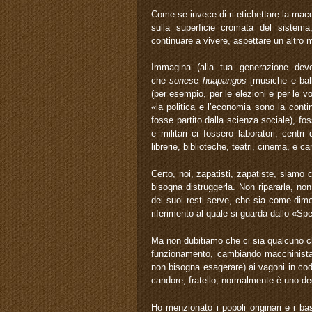
Come se invece di ri-etichettare la macc
sulla superficie cromata del sistem
continuare a vivere, aspettare un altro
Immagina (alla tua generazione dev
che
sones
e
huapangos
[musiche e balli
(per esempio, per le elezioni e per le v
«la politica e l’economia sono la cont
fosse partito dalla scienza sociale), fo
e militari ci fossero laboratori, centri 
librerie, biblioteche, teatri, cinema, e 
Certo, noi, zapatisti, zapatiste, siamo 
bisogna distruggerla. Non ripararla, no
dei suoi resti serve, che sia come dim
riferimento al quale si guarda dallo «Spe
Ma non dubitiamo che ci sia qualcuno che
funzionamento, cambiando macchinista 
non bisogna esagerare) ai vagoni in co
candore, fratello, normalmente è uno degl
Ho menzionato i popoli originari e i b