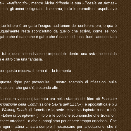
zi
«, «
vaffanculo
«, mentre Alcira diffonde la sua «
Poesía en Armas
»
fichi gli animi belligeranti. Insomma, tutte le promettenti aspettative
e tue lettere è un gatto l’esiguo auditorium del conferenziere, e qua è
 ugualmente resta sconcertato da quello che scrivo, come se non
atto-che-è-cane-che-è-gatto-che-è-cane ed una luce accoccolata
tutto, questa condivisione impossibile dentro una
usb
che confida
n è altro che una fantasia.
 per questa missiva il tema è… la tormenta.
queste righe per proseguire il nostro scambio di riflessioni sulla
 alcuni, che già c’è, secondo altri.
la nostra visione (plasmata ora nella stampa del libro «
Il Pensiero
Partecipazione della Commissione Sexta dell’EZLN
«), è apocalittica e più
 Walking Dead
» (il fumetto e la serie televisiva ispirata o no, a lui),
 «
Liberi di Scegliere
» (il libro e le politiche economiche che trovano lì
 essere ortodossi, o che ci sbagliamo per essere troppo ortodossi. Che
 ogni mattina ci sarà sempre il necessario per la colazione, che il