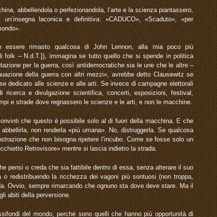
hina, abbellendola o perfezionandola, l’arte e la scienza piantassero,
a, un’insegna laconica e definitiva: «CADUCO», «Scaduto», «per
 mondo».
e essere rimasto qualcosa di John Lennon, alla mia poco più
 folk – N.d.T.]), immagina se tutto quello che si spende in politica
otazione per la guerra, così antidemocratiche sia le une che le altre –
inuazione della guerra con altri mezzi», avrebbe detto Clausewitz se
sse dedicato alle scienze e alle arti. Se invece di campagne elettorali
di ricerca e divulgazione scientifica, concerti, esposizioni, festival,
campi e strade dove regnassero le scienze e le arti, e non le macchine.
convinti che questo è possibile solo al di fuori della macchina. E che
n abbellirla, non renderla «più umana». No, distruggerla. Se qualcosa
ostrazione che non bisogna ripetere l’incubo. Come se fosse solo un
cchietto Retrovisore» mentre si lascia indietro la strada.
 pensi o creda che sia fattibile dentro di essa, senza alterare il suo
o redistribuendo la ricchezza dei vagoni più sontuosi (non troppa,
da. Ovvio, sempre rimarcando che ognuno sta dove deve stare. Ma il
i abiti della perversione.
assifondi del mondo, perché sono quelli che hanno più opportunità di