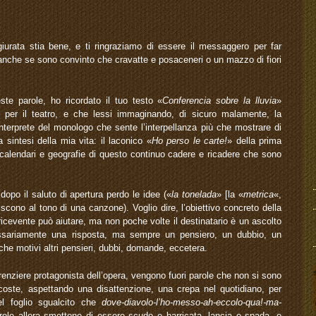
 giurata stia bene, e ti ringraziamo di essere il messaggero per far
 (anche se sono convinto che cravatte e posaceneri o un mazzo di fiori
te parole, ho ricordato il tuo testo «
Conferencia sobre la lluvia
»
o, per il teatro, e che lessi immaginando, di sicuro malamente, la
’interprete del monologo che sente l’interpellanza più che mostrare di
a sintesi della mia vita: il laconico «
Ho perso le carte!
» della prima
i calendari e geografie di questo continuo cadere e ricadere che sono
 dopo il saluto di apertura perdo le idee («
la tonelada
» [la «
metrica
«,
iscono al tono di una canzone). Voglio dire, l’obiettivo concreto della
l ricevente può aiutare, ma non poche volte il destinatario è un ascolto
cessariamente una risposta, ma sempre un pensiero, un dubbio, un
che motivi altri pensieri, dubbi, domande, eccetera.
erenziere protagonista dell’opera, vengono fuori parole che non si sono
coste, aspettando una disattenzione, una crepa nel quotidiano, per
el foglio sgualcito che
dove-diavolo-l’ho-messo-ah-eccolo-qua!-ma-
ole allora smettono di essere scudo e barricata, lancia e spada, e