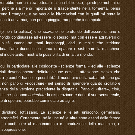
vorrebbe non un’altra lettera, ma una biblioteca, quindi permettimi di
 perché sia meno importante o trascendente nella tormenta, bensì
cono i
compas
, e se seguo le biforcazioni con le quali mi tenta la
a non ti arrivi mai, non per la pioggia, ma perché incompiuta.
(e non la politica) che scavano nel profondo dell’essere umano e
mondo continuasse ad essere lo stesso, ma con esse e attraverso di
ibilità umana tra tanti ingranaggi, dadi e molle che stridono
tica, l’arte dunque non cerca di riparare o sistemare la macchina.
d inquietante: mostra la possibilità di un altro mondo.
ui in particolare alle cosiddette «scienze formali» ed alle «scienze
ciali devono ancora definire alcune cose – attenzione: senza che
-) perché hanno la possibilità di ricostruire sulla catastrofe che già
 E non parlo di «ricostruire» nel senso di riprendere quanto crollato e
nza della versione precedente la disgrazia. Parlo di «rifare», cioè,
ntifiche possono
riorientare
la disperazione e darle il suo senso reale,
te di sperare, potrebbe cominciare ad agire.
e dividono, lottizzano. Le scienze e le arti uniscono, gemellano,
 cartografici. Certamente, né le une né le altre sono esenti dalla feroce
e: o contribuire al mantenimento e riproduzione della macchina, o
a soppressione.