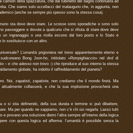
al camion della spazzatura, che dal rubinetto del bagno continuerà ad
mba. Che siamo solo uccellacci del malaugurio che, in aggiunta, non
ademico (anche se sempre più spesso sono la stessa cosa).
gnuno sta dove deve stare. Le scosse sono sporadiche e sono solo
no passeggere e dovute a qualcuno che si rifiuta di stare dove deve
e un ingranaggio o una molla escono dal loro posto e lo Stato è
e lo sostituisce con un altro.
 universale? L’umanità prigioniera nel treno apparentemente eterno e
 sudcoreano Bong Joon-ho, intitolato «
Rompighiaccio
» nel
dvd
di
ato – e che adesso non trovo -) che riproduce al suo interno la stessa
caldamento globale, ha indotto il raffreddamento del pianeta?
ero. Noi, zapatisti, zapatiste, non crediamo che il mondo finirà. Ma
attualmente collasserà, e che la sua implosione provocherà una
 o si stia definendo, della sua durata e termine si può dibattere,
are. Ma per quando ne sappiamo, non c’è chi osi negarla. Lassù tutti
 provano una soluzione dietro l’altra sempre all’interno della logica
ere con questa logica ed afferma: l’umanità è possibile senza la