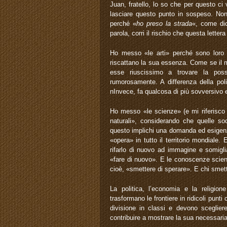
Juan, fratello, lo so che per questo ci 
lasciare questo punto in sospeso. Non
perché «
ho preso la strada
«, come di
parola, corri il rischio che questa letter
Ho messo «le arti» perché sono loro 
riscattano la sua essenza. Come se il 
esse riuscissimo a trovare la poss
rumorosamente. A differenza della poli
nInvece, fa qualcosa di più sovversivo e
Ho messo «le scienze» (e mi riferisco q
naturali», considerando che quelle so
questo implichi una domanda ed esigenza 
«opera» in tutto il territorio mondiale.
rifarlo di nuovo ad immagine e somiglia
«fare di nuovo». E le conoscenze scie
cioè, «smettere di sperare». E chi smet
La politica, l’economia e la religion
trasformano le frontiere in ridicoli punti
divisione in classi e devono sceglier
contribuire a mostrare la sua necessari