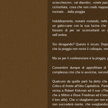
sciocchezze
«, «
al diavolo
«, «
siete paz
ciclostilata, cosa che non credo riappaci
rovinate… dalla pioggia.
Indubbiamente,
mutatis mutando
, nell
un gatto-cane con la sua lucina che
fossero di per sé sconcertanti un g
nell’ombra.
Sto divagando? Questo è sicuro. Dopo 
che la pioggia non rovini il colloquio, no
Ma se per il conferenziere è la pioggia,
Consentimi dunque di approfittare di 
complessa crisi che si avvicina, secondo
Qualcuno da quelle parti ha detto che 
Critico di fronte all’Idra Capitalista. 
vicina a Robert Kirkman ed il suo «
The
che a Milton e Rose Friedman ed il loro
il loro alibi). Che ci sbagliamo per non
non succederà niente, che svegliandoci