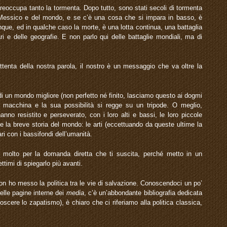
preoccupa tanto la tormenta. Dopo tutto, sono stati secoli di tormenta
del Messico e del mondo, e se c’è una cosa che si impara in basso, è
nque, ed in qualche caso la morte, è una lotta continua, una battaglia
ari e delle geografie. E non parlo qui delle battaglie mondiali, ma di
tenta della nostra parola, il nostro è un messaggio che va oltre la
di un mondo migliore (non perfetto né finito, lasciamo questo ai dogmi
ella macchina e la sua possibilità si regge su un tripode. O meglio,
hanno resistito e perseverato, con i loro alti e bassi, le loro piccole
nte la breve storia del mondo: le arti (eccettuando da queste ultime la
ari con i bassifondi dell’umanità.
 e molto per la domanda diretta che ti suscita, perché metto in un
timi di spiegarlo più avanti.
on ho messo la politica tra le vie di salvazione. Conoscendoci un po’
le pagine interne dei
media
, c’è un’abbondante bibliografia dedicata
scere lo zapatismo), è chiaro che ci riferiamo alla politica classica,