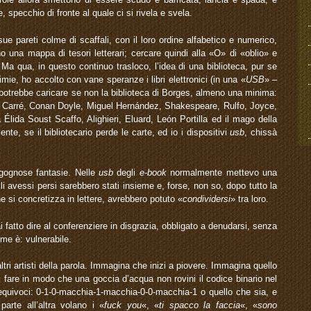
specchio di fronte al quale ci si rivela e svela.
e sue pareti colme di scaffali, con il loro ordine alfabetico e numerico,
 una mappa di tesori letterari; cercare quindi alla «O» di «oblio» e
 Ma qua, in questo continuo trasloco, l’idea di una biblioteca, pur se
mie, ho accolto con vane speranze i libri elettronici (in una «
USB
» –
 potrebbe caricare se non la biblioteca di Borges, almeno una minima:
Carré, Conan Doyle, Miguel Hernández, Shakespeare, Rulfo, Joyce,
lida Soust Scaffo, Alighieri, Eluard, León Portilla ed il mago della
iente, se il bibliotecario perde le carte, ed io i dispositivi
usb
, chissà
gognose fantasie. Nelle
usb
degli
e-book
normalmente mettevo una
i avessi persi sarebbero stati insieme e, forse, non so, dopo tutto la
he si concretizza in lettere, avrebbero potuto «
condividersi
» tra loro.
ai fatto dire al conferenziere in disgrazia, obbligato a denudarsi, senza
ome è: vulnerabile.
ltri artisti della parola. Immagina che inizi a piovere. Immagina quello
i fare in modo che una goccia d’acqua non rovini il codice binario nel
 equivoci: 0-1-0-macchia-1-macchia-0-0-macchia-1 o quello che sia, e
arte all’altra volano i «
fuck you
«, «
ti spacco la faccia
«, «
sono