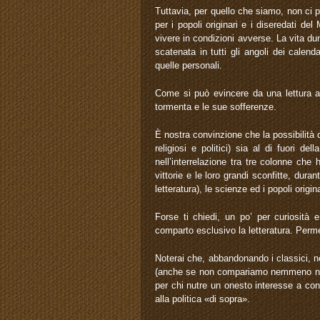
Tuttavia, per quello che siamo, non ci 
per i popoli originari e i diseredati 
vivere in condizioni avverse. La vita du
scatenata in tutti gli angoli dei calend
quelle personali.
Come si può evincere da una lettura at
tormenta e le sue sofferenze.
È nostra convinzione che la possibilità 
religiosi e politici) sia al di fuori d
nell’interrelazione tra tre colonne che 
vittorie e le loro grandi sconfitte, dura
letteratura), le scienze ed i popoli origin
Forse ti chiedi, un po’ per curiosità
comparto esclusivo la letteratura. Permet
Noterai che, abbandonando i classici, n
(anche se non compariamo nemmeno nel
per chi nutre un onesto interesse a cono
alla politica «di sopra».