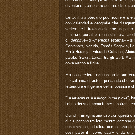
diventano, con nostro sommo dispiacere, 
Certo, il bibliotecario può ricorrere all
con calendari e geografie che disegnano
vedere se lì trova quello che ha perso.
minima e portatile, è una chimera. Credi
o «
pendrive
» o «
memoria esterna
» – si
Cervantes, Neruda, Tomás Segovia, Le 
Malú Huacuja, Eduardo Galeano, Alcira É
parola: García Lorca, tra gli altri). Ma n
dove vanno a finire.
Ma non credere, ognuno ha le sue ver
miscellanea di autori, pensando che se l
letteratura è il genere dell’impossibile c
“
La letteratura è il luogo in cui piove
”, h
l’abito dei suoi appunti, per mostrarsi c
Quindi immagina una
usb
con questi o a
di cui parlano tra loro mentre cercano d
quale vivono, ed allora cominciano gli
così parte il «
come osa!
» e da una p