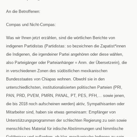
An die Betroffenen:
Compas und Nicht-Compas:
Was wir Ihnen jetzt erzählen, sind die wörtlichen Berichte von
indigenen Partidistas (Partidistas: so bezeichnen die Zapatist*innen
die Indigenen, die irgendeiner Partei angehören oder diese wählen,
also Parteigänger oder Parteianhänger = Anm. der Übersetzerin), die
in verschiedenen Zonen des südöstlichen mexikanischen
Bundesstaates von Chiapas wohnen. Obwohl sie in den
unterschiedlichsten, institutionalisierten politischen Parteien (PRI,
PAN, PRD, PVEM, PMRN, PANAL, PT, PES, PFH,… sowie jenen,
die bis 2018 noch aufscheinen werden) aktiv, Sympathisanten oder
Mitarbeiter sind, haben sie etwas gemeinsam: Empfänger von
Unterstützungsprogrammen der schlechten Regierung zu sein sowie
menschliches Material für irdische Abstimmungen und himmlische
Gelöbnisse und außerdem, eh klar, mexikanische Indigene zu sein.