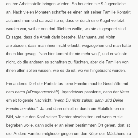
an ihre Arbeitsstelle bringen würden. So heuerten sie 9 Jugendliche
an. Nach vielen Monaten schaffte es einer, mit seiner Familie Kontakt
aufzunehmen und da erzählte er, dass er durch eine Kugel verletzt
worden war, weil er von dort flüchten wollte, wo sie eingesperrt sind.
Er sagte, dass die Arbeit darin bestehe, Marihuana und Mohn
anzubauen, dass man ihnen nicht erlaubt, wegzugehen und man hätte
ihnen klar gesagt: ¨von hier kommt ihr nie mehr weg¨, und er wüsste
nicht, ob die anderen es schafften zu flüchten, aber die Familien von
ihnen allen sollen wissen, wie es da ist, wo wir hingebracht wurden.
Ein anderes Dorf der Partidistas: eine Familie machte Geschäfte mit
dem
narco (=Drogengeschäft)
. Irgendetwas passierte, denn der Vater
erhielt folgende Nachricht: “
wenn Du nicht zahlst, dann wird Deine
Familie bezahlen
”. Ja und dann erhielt er durch ein Mobiltelefon ein
Bild, wie sie den Kopf seiner Tochter abschnitten und wenn er sie
begraben wolle, dann solle er an einen bestimmten Ort gehen, dort ist
sie. Andere Familienmitglieder gingen um den Körpr des Mädchens zu