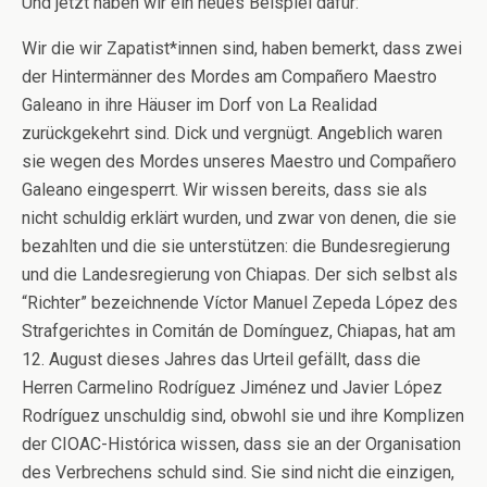
Und jetzt haben wir ein neues Beispiel dafür:
Wir die wir Zapatist*innen sind, haben bemerkt, dass zwei
der Hintermänner des Mordes am Compañero Maestro
Galeano in ihre Häuser im Dorf von La Realidad
zurückgekehrt sind. Dick und vergnügt. Angeblich waren
sie wegen des Mordes unseres Maestro und Compañero
Galeano eingesperrt. Wir wissen bereits, dass sie als
nicht schuldig erklärt wurden, und zwar von denen, die sie
bezahlten und die sie unterstützen: die Bundesregierung
und die Landesregierung von Chiapas. Der sich selbst als
“Richter” bezeichnende Víctor Manuel Zepeda López des
Strafgerichtes in Comitán de Domínguez, Chiapas, hat am
12. August dieses Jahres das Urteil gefällt, dass die
Herren Carmelino Rodríguez Jiménez und Javier López
Rodríguez unschuldig sind, obwohl sie und ihre Komplizen
der CIOAC-Histórica wissen, dass sie an der Organisation
des Verbrechens schuld sind. Sie sind nicht die einzigen,