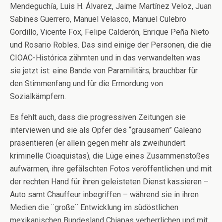
Mendeguchía, Luis H. Álvarez, Jaime Martínez Veloz, Juan
Sabines Guerrero, Manuel Velasco, Manuel Culebro
Gordillo, Vicente Fox, Felipe Calderón, Enrique Peña Nieto
und Rosario Robles. Das sind einige der Personen, die die
CIOAC-Histórica zähmten und in das verwandelten was
sie jetzt ist: eine Bande von Paramilitärs, brauchbar für
den Stimmenfang und für die Ermordung von
Sozialkämpfern.
Es fehlt auch, dass die progressiven Zeitungen sie
interviewen und sie als Opfer des “grausamen” Galeano
präsentieren (er allein gegen mehr als zweihundert
kriminelle Cioaquistas), die Lüge eines Zusammenstoßes
aufwärmen, ihre gefälschten Fotos veröffentlichen und mit
der rechten Hand für ihren geleisteten Dienst kassieren –
Auto samt Chauffeur inbegriffen – während sie in ihren
Medien die ¨große¨ Entwicklung im südöstlichen
mexikanischen Bundesland Chiapas verherrlichen und mit