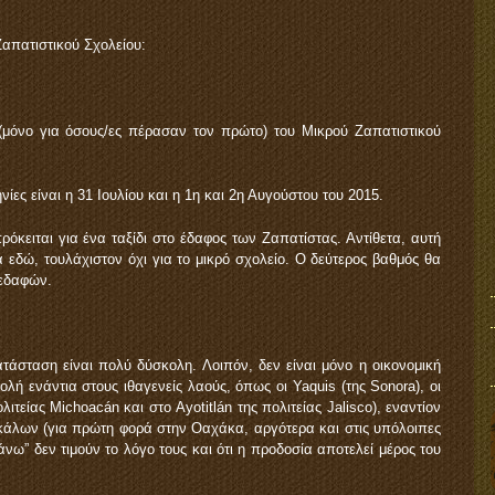
απατιστικού Σχολείου:
(μόνο για όσους/ες πέρασαν τον πρώτο) του Μικρού Ζαπατιστικού
ίες είναι η 31 Ιουλίου και η 1η και 2η Αυγούστου του 2015.
πρόκειται για ένα ταξίδι στο έδαφος των Ζαπατίστας. Αντίθετα, αυτή
 εδώ, τουλάχιστον όχι για το μικρό σχολείο. Ο δεύτερος βαθμός θα
 εδαφών.
τάσταση είναι πολύ δύσκολη. Λοιπόν, δεν είναι μόνο η οικονομική
ή ενάντια στους ιθαγενείς λαούς, όπως οι Yaquis (της Sonora), οι
ιτείας Michoacán και στο Ayotitlán της πολιτείας Jalisco), εναντίον
κάλων (για πρώτη φορά στην Οαχάκα, αργότερα και στις υπόλοιπες
οπάνω” δεν τιμούν το λόγο τους και ότι η προδοσία αποτελεί μέρος του