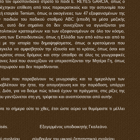
από τον ομοσπονδιακό στρατό το παιδί E. REYES GARCÍA, όπως ο
δέχτηκαν επίθεση από τους παρακρατικούς και την αστυνομία που
ή εταιρεία Ternium, όπως οι οικογένειες των 47 εξαφανισμένων της
ων παιδιών του παδικού σταθμού ABC (επειδή τα μέσα μαζικής
, αυτό δεν σημαίνει ότι δεν συνεχίζουν να αγωνίζονται για
ν πολιτικών κρατουμένων και των εξαφανισμένων σε όλο τον κόσμο,
νωση των Εκπαιδευτικών, όπως η Ελλάδα των από κάτω και από τα
 με την ιστορία του δημοψηφίσματος, όπως οι κρατούμενοι που
γκελα να αμφισβητούν την εξουσία και το κράτος, όπως όσοι και
 κράτος στους δρόμους και στην ύπαιθρο σε όλες τις γεωγραφικές
θονες λαοί που συνεχίζουν να υπερασπίζονται την Μητέρα Γη, όπως
υποχωρούν και δεν παραδίνονται.
 είναι που παραβαίνουν τις γεωγραφίες και τα ημερολόγια των
οβλέπουν την ήττα, την απογοήτευση και την παράδοση, υπάρχει
 Διότι, για να δούμε πώς τελικά έχουν τα πράγματα, στις ρίζες της
υ γαντζώνεται στη γη, τρέφεται και αναπτύσσεται από αυτήν.
τε το σήμερα ούτε το χθες, έτσι ώστε αύριο να θυμόμαστε τι μέλλει
ής Moisés. Εξεγερμένος υποδιοικητής Γκαλεάνο.
κού σχολείου. σύμβουλος του μικρού ζαπατιστικού σχολείου.