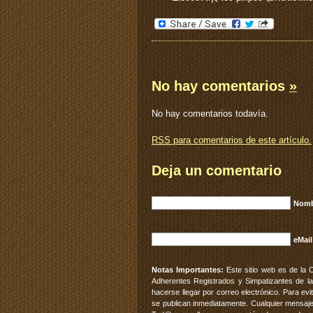
No hay comentarios
»
No hay comentarios todavía.
RSS
para comentarios de este artículo.
Deja un comentario
Nomb
eMail
Notas Importantes:
Este sitio web es de la 
Adherentes Registrados y Simpatizantes de la
hacerse llegar por correo electrónico. Para e
se publican inmediatamente. Cualquier mensaje