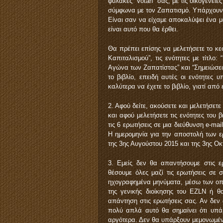
φύλακες “Votan” σας, με τις οικογένειέ
σύμφωνα με τον Ζαπατισμό. Υπάρχουν
Είναι σαν να είχαμε αποκαλύψει ένα μό
είναι αυτό που θα έρθει.
Θα πρέπει επίσης να μελετήσετε το κε
Καπιταλισμού”, τις ενότητες με τίτλο
Αγώνα των Ζαπατίστας” και “Σημειώσεις
το βιβλίο, επειδή αυτές οι ενότητες 
καλύτερα να έχετε το βιβλίο, γιατί από
2. Αφού δείτε, ακούσετε και μελετήσετε
και αφού μελετήσετε τις ενότητες το
τις 6 ερωτήσεις σε μια διεύθυνση e-ma
Η ημερομηνία για την αποστολή των ε
της 3ης Αυγούστου 2015 και της 3ης Ο
3. Εμείς δεν θα απαντήσουμε στις ε
θέσουμε όλες μαζί τις ερωτήσεις σε 
ηχογραφημένα μηνύματα, μέσω των οπο
της γενικής διοίκησης του EZLN ή θ
απάντηση στις ερωτήσεις σας. Αν δεν
πολύ απλά αυτό θα σημαίνει ότι υπά
αργότερα. Δεν θα υπάρξουν μεμονωμένε