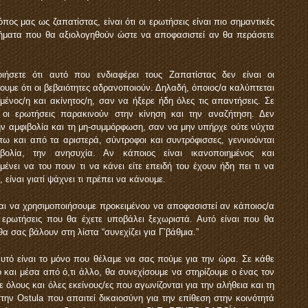
όπος μας ως ζαπατίστας, είναι ότι οι ερωτήσεις είναι πιο σημαντικές
ωτήματα που θα αξιολογηθούν ώστε να αποφασιστεί αν θα περάσετε
ιήσετε ότι αυτό που ενδιαφέρει τους Ζαπατίστας δεν είναι οι
ύουμε ότι οι βεβαιότητες αδρανοποιούν. Δηλαδή, όποιος/α καλύπτεται
μένος/η και ακίνητος/η, σαν να ήξερε ήδη όλες τις απαντήσεις. Σε
ι οι ερωτήσεις παρακινούν στην κίνηση και την αναζήτηση. Δεν
 αμφιβολία και τη μη-συμμόρφωση, σαν να μην υπήρχε ούτε νύχτα
τω και από τα αριστερά, σύντροφοι και συντρόφισσες, γεννιούνται
ολία, την ανησυχία. Αν κάποιος είναι ικανοποιημένος και
μένει να του πουν τι να κάνει είτε επειδή του έχουν ήδη πει τι να
είναι γιατί ψάχνει τι πρέπει να κάνουμε.
ται να χρησιμοποιήσουμε προκειμένου να αποφασιστεί αν κάποιος/α
 ερωτήσεις που θα έχετε υποβάλει ξεχωριστά. Αυτό είναι που θα
α σας βάλουν στη λίστα “συνεχίζει για Γ’βάθμια.”
αυτό είναι το μόνο που θέλαμε να σας πούμε για την ώρα. Σε κάθε
 και μέσα από ό,τι άλλο, θα συνεχίσουμε να στηρίζουμε ο ένας τον
 όλους και όλες εκείνους/ες που αγωνίζονται για την αλήθεια και τη
ην Ostula που απαιτεί δικαιοσύνη για την επίθεση στην κοινότητά