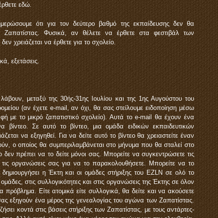
έρθετε εδώ.
ερώσουμε ότι για τον δεύτερο βαθμό της εκπαίδευσης δεν θα
Ζαπατίστας. Φυσικά, αν θέλετε να έρθετε στα φεστιβάλ των
δεν χρειάζεται να έρθετε για το σχολείο.
ά, εξετάσεις.
άβουν, μεταξύ της 30ής-31ης Ιουλίου και της 1ης Αυγούστου του
μείου (αν έχετε e-mail, αν όχι, θα σας στείλουμε ειδοποίηση μέσω
 με το μικρό ζαπατιστικό σχολείο). Αυτά το e-mail θα έχουν ένα
α βίντεο. Σε αυτό το βίντεο, μια ομάδα ειδικών εκπαιδευτικών
ζεται να εξηγηθεί. Για να δείτε αυτό το βίντεο θα χρειαστείτε έναν
ν, ο οποίος θα συμπεριλαμβάνεται στο μήνυμα που θα σταλεί στο
ο δεν πρέπει να το δείτε μόνοι σας. Μπορείτε να συγκεντρώσετε τις
ή τις οργανώσεις σας για να το παρακολουθήσετε. Μπορείτε να το
δημιουργήσει η Έκτη και οι ομάδες στήριξης του EZLN σε ολό το
ομάδες, στις συλλογικότητες και στις οργανώσεις της Έκτης σε όλον
 πρόβλημα. Είτε ατομικά είτε συλλογικά, θα δείτε και να ακούσετε
σας εξηγούν ένα μέρος της γενεαλογίας του αγώνα των Ζαπατίστας.
 ζήσει κοντά στις βάσεις στήριξης των Ζαπατίστας, με τους αντάρτες-