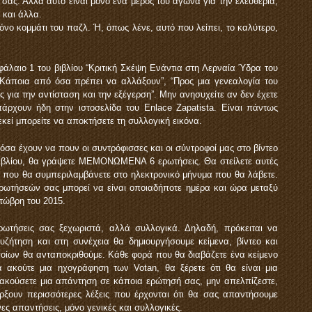
ς σας. Αλλά αυτό είναι μόνο ένα μέρος του αγώνα για την ελευθερία,
 και άλλα.
νο κομμάτι του παζλ. Ή, όπως λένε, αυτό που λείπει, το καλύτερο,
φάλαιο 1 του βιβλίου “Κριτική Σκέψη Ενάντια στη Λερναία Ύδρα του
: “Κάποια από όσα πρέπει να αλλάξουν”, “Προς μια γενεαλογία του
 για την αντίσταση και την εξέγερση”. Μην ανησυχείτε αν δεν έχετε
υπάρχουν ήδη στην ιστοσελίδα του Enlace Zapatista. Είναι πάντως
 εκεί μπορείτε να αποκτήσετε τη συλλογική εικόνα.
 όσα έχουν να πουν οι συντρόφισσες και οι σύντροφοί μας στο βίντεο
υ βιβλίου, θα γράψετε ΜΕΜΟΝΩΜΕΝΑ 6 ερωτήσεις. Θα στείλετε αυτές
il που θα συμπεριλαμβάνετε στο ηλεκτρονικό μήνυμα που θα λάβετε.
ρωτήσεών σας μπορεί να είναι οποιαδήποτε ημέρα και ώρα μεταξύ
κτώβρη του 2015.
ρωτήσεις σας ξεχωριστά, αλλά συλλογικά. Δηλαδή, πρόκειται να
συζήτηση και στη συνέχεια θα δημιουργήσουμε κείμενα, βίντεο και
ίων θα ανταποκριθούμε. Κάθε φορά που θα διαβάζετε ένα κείμενο
α ακούτε μια ηχογράφηση των Votan, θα ξέρετε ότι θα είναι μια
 ακούσετε μια απάντηση σε κάποια ερώτησή σας, μην απελπίζεστε,
ρξουν περισσότερες λέξεις που έρχονται ότι θα σας απαντήσουμε
ς απαντήσεις, μόνο γενικές και συλλογικές.