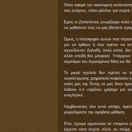
Όσον αφορά την οικονομική κατάσταση, 
σας ανάγκες, πόσο μάλλον για συχνά τ
Εμείς οι Ζαπατίστας γνωρίζουμε πολύ 
να μαθαίνετε πώς να μας βλέπετε πρα
Όμως, η πλειοψηφία αυτών που πέρασα
για να έρθουν ή που πρέπει να αντ
αγωνίζονται. Δηλαδή, πολύ απλά, δεν
αλλά επειδή δεν μπορούν. Υπάρχουν α
σεμινάριο του περασμένου Μάη και θα 
Το μικρό σχολείο δεν πρέπει να ε
συγκέντρωσης χρηματικού κεφαλαίου για
ισσές μας της Έκτης να μας δουν άμε
λάβουν ό,τι νομίζουν χρήσιμο για α
ενοχλητικό.
Λαμβάνοντας όλα αυτά υπόψη, πρέπε
μοιραζόμαστε την αμοιβαία μάθηση.
Έτσι, έχουμε οργανώσει τα επόμενα ε
έρχεστε τόσο συχνά, αλλά, ας πούμε,