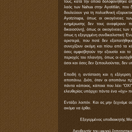
τους, κατά την οποία δολοφονήθηκε 
λαός των Nahua στην Ayotitlán, που 
δουλεύουν για τη πολυεθνική εξορυκτικ
Ayotzinapa, όπως οι οικογένειες τ
ενημέρωσης δεν τους αναφέρουν πια
δικαιοσύνη), όπως οι οικογένειες τω
όπως η εξεγερμένη συνδικαλιστική Έ
αριστερά, που ποτέ δεν εξαπατήθηκε
συνεχίζουν ακόμη και πίσω από τα κά
όσες αμφισβητούν την εξουσία και το
περιοχές του πλανήτη, όπως οι αυτόχ
όσοι και όσες δεν ξεπουλιούνται, δεν 
Επειδή η αντίσταση και η εξέγερση
αποπάνω. Διότι, όταν οι αποπάνω πρ
πάντα κάποιος, κάποια που λέει “ΟΧΙ”.
ελευθερίας υπάρχει πάντα ένα «όχι» πο
Εντάξει λοιπόν. Και ας μην ξεχνάμε ού
ακόμα να έρθει.
Εξεγερμένος υποδιοικητ
Διευθυντής του μικρού ζαπατιστι