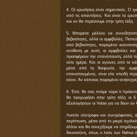
4. Οι ερωτήσεις είναι σημαντικές. Ο τρ
από τις απαντήσεις. Και είναι τα ερ
και αν θα περάσουμε στην τρίτη τάξη.
5. Μπορείτε μάλλον να συνειδητοπο
βεβαιότητες, αλλά οι αμφιβολίες. Πιστε
από βεβαιότητες, παραμένει ικανοποιη
αντίθεση με αυτό, οι αμφιβολίες κα
προσφέρουν την επανάπαυση, αλλά την
ούτε ημέρα. Και οι αγώνες από τα κά
μέσα από τη διαφωνία, την αμφιβ
επαναπαυμένος, είναι είτε επειδή περι
κάνει. Αν κάποιος παραμένει ανήσυχος, 
6. Έτσι, θα σας πούμε τώρα τι πρόκει
θα προχωρήσει στην τρίτη τάξη: οι 6
αξιολογήσουν οι Votan για να δουν αν θ
Λοιπόν σύντροφοι και συντρόφισσες, 
περίπτωση, μέσα από το μικρό σχολείο
άλλον και θα συνεχίζουμε να στηρίζουμε
δικαιοσύνη, όπως ο λαός των Nahua στ