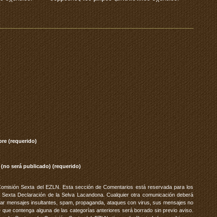
re (requerido)
 (no será publicado) (requerido)
Comisión Sexta del EZLN. Esta sección de Comentarios está reservada para los
 Sexta Declaración de la Selva Lacandona. Cualquier otra comunicación deberá
vitar mensajes insultantes, spam, propaganda, ataques con virus, sus mensajes no
 que contenga alguna de las categorías anteriores será borrado sin previo aviso.