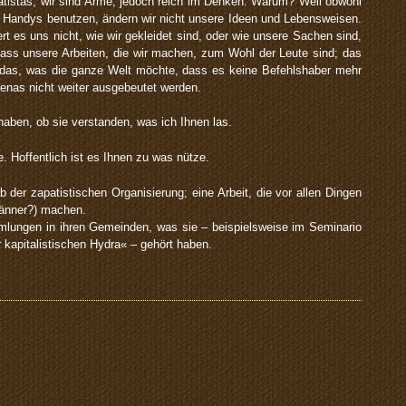
patistas, wir sind Arme, jedoch reich im Denken. Warum? Weil obwohl
e Handys benutzen, ändern wir nicht unsere Ideen und Lebensweisen.
ert es uns nicht, wie wir gekleidet sind, oder wie unsere Sachen sind,
dass unsere Arbeiten, die wir machen, zum Wohl der Leute sind; das
n; das, was die ganze Welt möchte, dass es keine Befehlshaber mehr
ígenas nicht weiter ausgebeutet werden.
haben, ob sie verstanden, was ich Ihnen las.
. Hoffentlich ist es Ihnen zu was nütze.
der zapatistischen Organisierung; eine Arbeit, die vor allen Dingen
Männer?) machen.
mlungen in ihren Gemeinden, was sie – beispielsweise im Seminario
 kapitalistischen Hydra« – gehört haben.