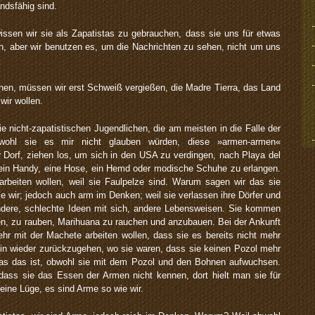
ndsfähig sind.
ssen wir sie als Zapatistas zu gebrauchen, dass sie uns für etwas
n, aber wir benutzen es, um die Nachrichten zu sehen, nicht um uns
en, müssen wir erst Schweiß vergießen, die Madre Tierra, das Land
wir wollen.
e nicht-zapatistischen Jugendlichen, die am meisten in die Falle der
bwohl sie es mir nicht glauben würden, diese »armen-armen«
hr Dorf, ziehen los, um sich in den USA zu verdingen, nach Playa del
ein Handy, eine Hose, ein Hemd oder modische Schuhe zu erlangen.
arbeiten wollen, weil sie Faulpelze sind. Warum sagen wir das sie
e wir; jedoch auch arm im Denken; weil sie verlassen ihre Dörfer und
dere, schlechte Ideen mit sich, andere Lebensweisen. Sie kommen
en, zu rauben, Marihuana zu rauchen und anzubauen. Bei der Ankunft
hr mit der Machete arbeiten wollen, dass sie es bereits nicht mehr
hin wieder zurückzugehen, wo sie waren, dass sie keinen Pozol mehr
was das ist, obwohl sie mit dem Pozol und den Bohnen aufwuchsen.
dass sie das Essen der Armen nicht kennen, dort hielt man sie für
 eine Lüge, es sind Arme so wie wir.