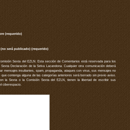
re (requerido)
 (no será publicado) (requerido)
Comisión Sexta del EZLN. Esta sección de Comentarios está reservada para los
 Sexta Declaración de la Selva Lacandona. Cualquier otra comunicación deberá
vitar mensajes insultantes, spam, propaganda, ataques con virus, sus mensajes no
 que contenga alguna de las categorías anteriores será borrado sin previo aviso.
 la Sexta o la Comisión Sexta del EZLN, tienen la libertad de escribir sus
el ciberespacio.