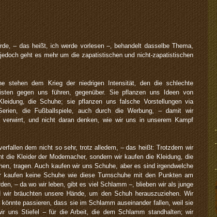
de, – das heißt, ich werde vorlesen –, behandelt dasselbe Thema,
jedoch geht es mehr um die zapatistischen und nicht-zapatistischen
he stehen dem Krieg der niedrigen Intensität, den die schlechte
listen gegen uns führen, gegenüber. Sie pflanzen uns Ideen von
Kleidung, die Schuhe; sie pflanzen uns falsche Vorstellungen via
erien, die Fußballspiele, auch durch die Werbung, – damit wir
d verwirrt, und nicht daran denken, wie wir uns in unserem Kampf
verfallen dem nicht so sehr, trotz alledem, – das heißt: Trotzdem wir
ht die Kleider der Modemacher, sondern wir kaufen die Kleidung, die
ehen, tragen. Auch kaufen wir uns Schuhe, aber es sind irgendwelche
ir kaufen keine Schuhe wie diese Turnschuhe mit den Punkten am
en, – da wo wir leben, gibt es viel Schlamm –, blieben wir als junge
nd wir bräuchten unsere Hände, um den Schuh herauszuziehen. Wir
s könnte passieren, dass sie im Schlamm auseinander fallen, weil sie
 wir uns Stiefel – für die Arbeit, die dem Schlamm standhalten; wir