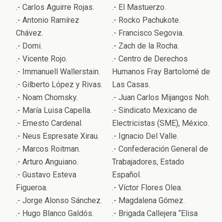
.- Carlos Aguirre Rojas.
.- El Mastuerzo.
.- Antonio Ramírez
.- Rocko Pachukote.
Chávez.
.- Francisco Segovia.
.- Domi.
.- Zach de la Rocha.
.- Vicente Rojo.
.- Centro de Derechos
.- Immanuell Wallerstain.
Humanos Fray Bartolomé de
.- Gilberto López y Rivas.
Las Casas.
.- Noam Chomsky.
.- Juan Carlos Mijangos Noh.
.- María Luisa Capella.
.- Sindicato Mexicano de
.- Ernesto Cardenal.
Electricistas (SME), México.
.- Neus Espresate Xirau.
.- Ignacio Del Valle.
.- Marcos Roitman.
.- Confederación General de
.- Arturo Anguiano.
Trabajadores, Estado
.- Gustavo Esteva
Español.
Figueroa.
.- Víctor Flores Olea.
.- Jorge Alonso Sánchez.
.- Magdalena Gómez.
.- Hugo Blanco Galdós.
.- Brigada Callejera “Elisa