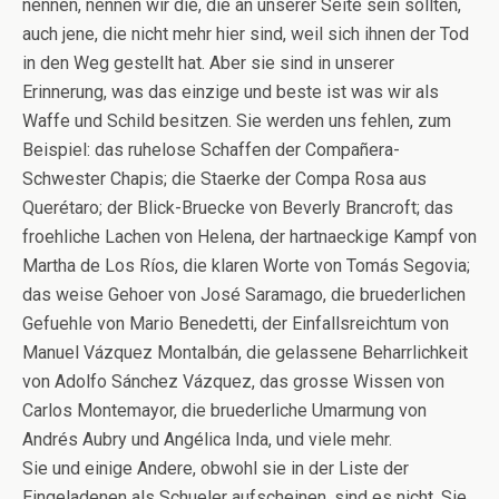
nennen, nennen wir die, die an unserer Seite sein sollten,
auch jene, die nicht mehr hier sind, weil sich ihnen der Tod
in den Weg gestellt hat. Aber sie sind in unserer
Erinnerung, was das einzige und beste ist was wir als
Waffe und Schild besitzen. Sie werden uns fehlen, zum
Beispiel: das ruhelose Schaffen der Compañera-
Schwester Chapis; die Staerke der Compa Rosa aus
Querétaro; der Blick-Bruecke von Beverly Brancroft; das
froehliche Lachen von Helena, der hartnaeckige Kampf von
Martha de Los Ríos, die klaren Worte von Tomás Segovia;
das weise Gehoer von José Saramago, die bruederlichen
Gefuehle von Mario Benedetti, der Einfallsreichtum von
Manuel Vázquez Montalbán, die gelassene Beharrlichkeit
von Adolfo Sánchez Vázquez, das grosse Wissen von
Carlos Montemayor, die bruederliche Umarmung von
Andrés Aubry und Angélica Inda, und viele mehr.
Sie und einige Andere, obwohl sie in der Liste der
Eingeladenen als Schueler aufscheinen, sind es nicht. Sie