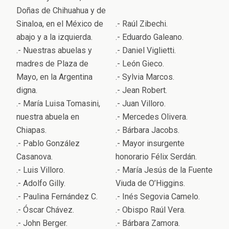
Doñas de Chihuahua y de
Sinaloa, en el México de
.- Raúl Zibechi.
abajo y a la izquierda.
.- Eduardo Galeano.
.- Nuestras abuelas y
.- Daniel Viglietti.
madres de Plaza de
.- León Gieco.
Mayo, en la Argentina
.- Sylvia Marcos.
digna.
.- Jean Robert.
.- María Luisa Tomasini,
.- Juan Villoro.
nuestra abuela en
.- Mercedes Olivera.
Chiapas.
.- Bárbara Jacobs.
.- Pablo González
.- Mayor insurgente
Casanova.
honorario Félix Serdán.
.- Luis Villoro.
.- María Jesús de la Fuente
.- Adolfo Gilly.
Viuda de O’Higgins.
.- Paulina Fernández C.
.- Inés Segovia Camelo.
.- Óscar Chávez.
.- Obispo Raúl Vera.
.- John Berger.
.- Bárbara Zamora.