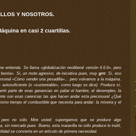
ELLOS Y NOSOTROS.
 Máquina en casi 2 cuartillas.
 entienda. Se llama «globalización neoliberal versión 6.6.6», pero
 bestia». Sí, un mote agresivo, de iniciativa pues, muy
grrr
. Sí, eso
personal «Cómo vender una pesadilla»… pero volvamos a la máquina.
 autosuficiente (o «sustentable», como luego se dice). Produce sí,
tir parte de esas ganancias en paliar el hambre, el desempleo, la
ente son esas carencias las que hacen andar esta preciosura! ¿Qué
smo tiempo el combustible que necesita para andar: la miseria y el
, pero no sólo. Mire usted: supongamos que se produce algo
a, sin mercado pues. Bueno, esta maravilla no sólo produce lo inútil,
lidad se convierta en un artículo de primera necesidad.