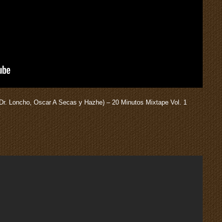
Dr. Loncho, Oscar A Secas y Hazhe) – 20 Minutos Mixtape Vol. 1