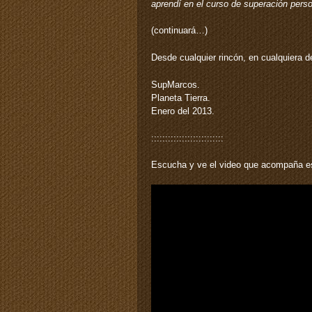
aprendí en el curso de superación per
(continuará…)
Desde cualquier rincón, en cualquiera 
SupMarcos.
Planeta Tierra.
Enero del 2013.
::::::::::::::::::::::::::
Escucha y ve el video que acompaña es