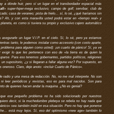
ay a dónde huir, pero sí un lugar en el transbordador espacial más
all
» super-hiper-mega exclusivo; campo de golf; servibar; club de
ado; casa de veraneo; pista de hielo… sí, lo sé, ¿qué haríamos sin
s? Ah, y con esta maravilla usted podrá estar en «tiempo real» y
 planeta, es como si tuviera su propio y exclusivo cajero automático
asegurarle un lugar V.I.P. en el cielo. Sí, lo sé, pero ya estamos
ientras tanto, le podemos instalar como accesorio (con costo aparte,
 problema para alguien como usted): ¡un cuarto de pánico! Sí, ya ve
exigir lo que les pertenece con eso de «la tierra es de quien la
uparse. Para eso tenemos gobernantes, partidos políticos, religiones
 un supositorio, ¿y si llegaran a fallar alguna vez? Por supuesto, en
 oneroso. Claro, deje anoto: «incluir Cuarto de Pánico».
de radio y una mesa de redacción. No, no me mal interprete. No son
, ni leer periódicos y revistas, eso es para mal nacidos. Son para
iento de quienes hacen andar la maquina. ¿No es genial?
 ese pequeño problema no ha sido solucionado por nuestros
, quiero decir, si la muchedumbre plebeya se rebela no hay nada que
pánico» sea también inútil en esa situación. Pero no hay que ponerse
che… está muy lejos. Sí, eso del optimismo «new age» también lo