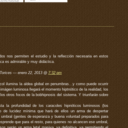
s nos permiten el estudio y la reflección necesaria en estos
ca es admirable y muy didáctica.
 Torices — enero 22, 2013 @
7:32 pm
racol ilumina la aldea global en penumbras…y como puede ocurrir
imágen luminosa llegará el momento hiptnótico de la realidad, los
los otros focos de la bobhipnosis del sistema. Y triunfarán sobre
sta la profundidad de los caracoles hipnóticos luminosos (los
to de lucidez mínima que hará de ellos un arma de despertar
 umbral (gentes de esperanza y buena voluntad preparados para
desprende que para el resto, para quienes no alcancen ese umbral,
sos serán un arma letal masiva, ya definitiva, ya permitiendo el