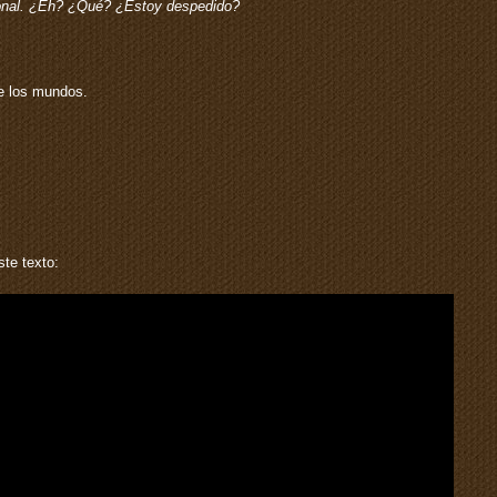
sonal. ¿Eh? ¿Qué? ¿Estoy despedido?
de los mundos.
te texto: