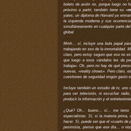
boleto de avión no, porque luego no h
próximo a partir; también tiene su «
m
yates; un diploma de Harvard ya enmarc
la izquierda moderna y sus ocurrencia
simultáneamente en cualquier parte del
global.
Mmh… sí, incluye una bula papal para 
trabajando en eso de la inmortalidad. M
claro, pero estoy seguro que eso no es
que luego a esos vándalos les da por 
trabaja». Oh, pero no hay de qué preoc
nuevas, «reality shows». Pero claro, es
cuestiones de seguridad ningún gasto es
Incluye también un estudio de tv, uno 
para ver televisión, ni escuchar radio
producir la información y el entretenim
¿Qué? Oh… bueno… sí… me temo que
especialistas. Sí, si la materia prima
hacer. Sí, puede ser que el «cuarto de 
pesimista, piense que ese día… o no