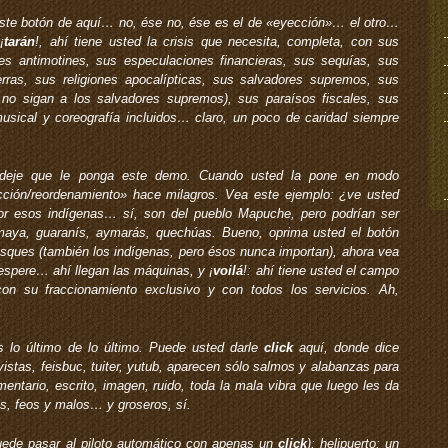
 este botón de aquí… no, ése no, ése es el de «eyección»… el otro…
¡
tarán
!, ahí tiene usted la crisis que necesita, completa, con sus
s antimotines, sus especulaciones financieras, sus sequías, sus
rras, sus religiones apocalípticas, sus salvadores supremos, sus
 no sigan a los salvadores supremos), sus paraísos fiscales, sus
usical y coreografía incluidos… claro, un poco de caridad siempre
 deje que le ponga este demo. Cuando usted la pone en modo
cción/reordenamiento» hace milagros. Vea este ejemplo: ¿ve usted
r esos indígenas… sí, son del pueblo Mapuche, pero podrían ser
maya, guaranís, aymarás, quechúas. Bueno, oprima usted el botón
ques (también los indígenas, pero ésos nunca importan), ahora vea
espere… ahí llegan las máquinas, y ¡
voilá
!: ahí tiene usted el campo
on su fraccionamiento exclusivo y con todos los servicios. Ah,
 lo último de lo último. Puede usted darle
click
aquí, donde dice
revistas, feisbuc, tuiter, yutub, aparecen sólo salmos y alabanzas para
entario, escrito, imagen, ruido, toda la mala vibra que luego les da
os, feos y malos… y groseros, sí.
uede pasar al piloto automático con apenas un
click
); helipuerto; un