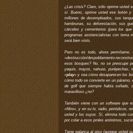
¿Las crisis? Claro, sólo oprime usted
sí. Bueno, oprime usted ese botón y 
millones de desempleados, sus tanque
hambrunas, su deforestación, sus gue
cárceles y cementerios (para los que
programas asistencialistas con tema m
será bien visto.
Pero no es todo, ahora permítame,
«destrucción/despoblamiento-reconstru
esos bosques? No, no se preocupe po
yaquis, mayos, nahuas, purépechas, 
«
play
» y vea cómo desaparecen los bos
cómo todo se convierte en un páramo, 
de golf que siempre había soñado, c
maravilloso ¿no?
También viene con un software que es
«filtro», y en su tv, radio, periódicos, 
usted y los suyos. Sí, elimina todo com
por colar a esos proles anónimos, suci
Tiene palanca al piso (aunque usted p