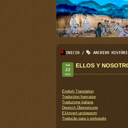
INICIO
/
ARCHIVO HISTÓR
ELLOS Y NOSOTROS. 
Ene
22
2013
English Translation
Traduction française
Traduzione italiana
Deutsch Übersetzung
Ελληνική μετάφραση
Tradução para o português