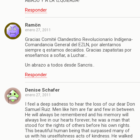
ABAJO Y A LA IZQUIERDA!
Responder
Ramön
enero 27, 2011
Gracias Comité Clandestino Revolucionario Indígena-
Comandancia General del EZLN, por alentarnos
siempre q estamos decaídos. Gracias zapatistas por
enseñarnos a soñar, a Luchar…
Un abrazo a todos desde Sancris..
Responder
Denise Schafer
enero 27, 2011
I feel a deep sadness to hear the loss of our dear Don
Samuel Ruiz. Men like him are far and few in between.
He will always be remembered and his memory will
always live in our hearts forever; he was a man that
stood for the rights of others before his own rights.
This beautiful human being that surpassed many of
us with his unselfishness acts of kindness. He walked