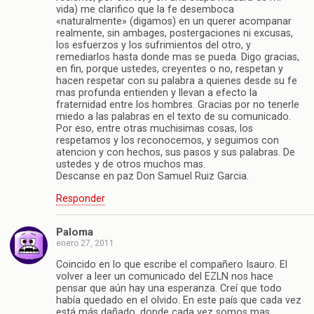
vida) me clarifico que la fe desemboca
«naturalmente» (digamos) en un querer acompanar
realmente, sin ambages, postergaciones ni excusas,
los esfuerzos y los sufrimientos del otro, y
remediarlos hasta donde mas se pueda. Digo gracias,
en fin, porque ustedes, creyentes o no, respetan y
hacen respetar con su palabra a quienes desde su fe
mas profunda entienden y llevan a efecto la
fraternidad entre los hombres. Gracias por no tenerle
miedo a las palabras en el texto de su comunicado.
Por eso, entre otras muchisimas cosas, los
respetamos y los reconocemos, y seguimos con
atencion y con hechos, sus pasos y sus palabras. De
ustedes y de otros muchos mas.
Descanse en paz Don Samuel Ruiz Garcia.
Responder
Paloma
enero 27, 2011
Coincido en lo que escribe el compañero Isauro. El
volver a leer un comunicado del EZLN nos hace
pensar que aún hay una esperanza. Creí que todo
había quedado en el olvido. En este país que cada vez
está más dañado, donde cada vez somos mas