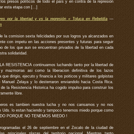
los presos políticos de todo el país y en contra de la represión
iar esta etapa con […]
ares por la libertad y vs la represión « Toluca en Rebeldía
—
m
la comision sexta felicidades por sus logros ya alcanzados en
ante con impetu en las acciones presentes y futuras para seguir
no de los que aun se encuentran privados de la libertad en cada
stra solidaridad.
LA RESISTENCIA continuamos luchando tanto por la libertad de
 y mazmorras asi como la liberacion definitiva de los lazos
a que dirigio, ejecuto y financia a los poiticos y militares golpistas
e Manuel Zelaya y lo desterraron enviandolo hacia Costa Rica.
de la Resistencia Historica ha cogido impulso para construir los
ramente libre.
eros es tambien nuestra lucha y no nos cansamos y no nos
 Uds. lo estan haciendo y tampoco tenemos miedo porque como
IEDO PORQUE NO TENEMOS MIEDO !
programadas el 26 de septiembre en el Zocalo de la ciudad de
 principales plazas del territorio nacional. Mientras tanto