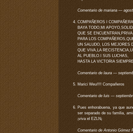
Comentario de mariana — agos
COMPAÑEROS I COMPAÑER
BAYA TODO,MI APOYO,SOLI
QUE SE ENCUENTRAN,PRIVA
PARA LOS COMPAÑEROS,QUE
UN SALUDO, LOS MEJORES 
QUE VIVA,LA RECISTENCIA,
AL PUEBLO.I SUS LUCHAS,
HASTA LA VICTORIA SIEMPR
Comentario de laura — septiem
Marici Weu!!!! Compañeros
Comentario de luis — septiemb
Pues enhorabuena, ya que aunq
ser separado de su familia, am
¡viva el EZLN¡
Comentario de Antonio Gómez 