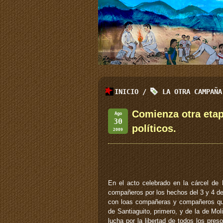
INICIO
/
LA OTRA CAMPAÑA
Comienza otra etapa
Ago
30
políticos.
2009
En el acto celebrado en la cárcel de
compañeros por los hechos del 3 y 4 d
con loas compañeras y compañeros que 
de Santiaguito, primero, y de la de Mol
lucha por la libertad de todos los pres