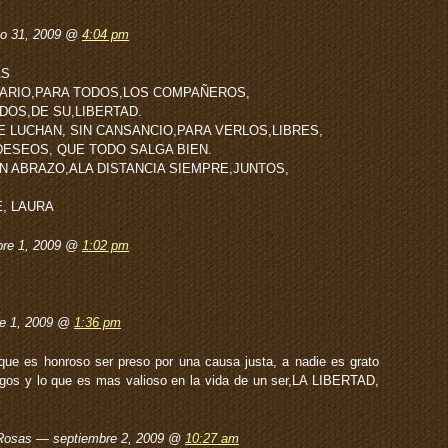
to 31, 2009 @
4:04 pm
AS
DARIO,PARA TODOS,LOS COMPAÑEROS,
DOS,DE SU,LIBERTAD.
 LUCHAN, SIN CANSANCIO,PARA VERLOS,LIBRES,
DESEOS, QUE TODO SALGA BIEN.
UN ABRAZO,ALA DISTANCIA SIEMPRE,JUNTOS,
E, LAURA
bre 1, 2009 @
1:02 pm
re 1, 2009 @
1:36 pm
ue es honroso ser preso por una causa justa, a nadie es grato
igos y lo que es mas valioso en la vida de un ser,LA LIBERTAD,
Rosas — septiembre 2, 2009 @
10:27 am