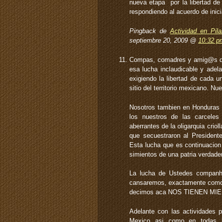
nueva etapa por la libertad de 
respondiendo al acuerdo de inic
Pingback de
Actividad en Pil
septiembre 20, 2009 @
10:32 p
Compas, comadres y amig@s de 
esa lucha inclaudicable y adel
exigiendo la libertad de cada u
sitio del territorio mexicano. Nue
Nosotros tambien en Honduras 
los nuestros de las carceles
aberrantes de la oligarquia crioll
que secuestraron al President
Esta lucha que es continuacion 
simientos de una patria verdade
La lucha de Ustedes companh
cansaremos, exactamente como
decimos aca NOS TIENEN M
Adelante con las actividades 
Mexico asi como en todas las