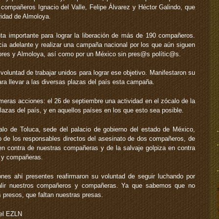
 compañeros Ignacio del Valle, Felipe Álvarez y Héctor Galindo, que
ridad de Almoloya.
nta importante para lograr la liberación de más de 190 compañeros.
cia adelante y realizar una campaña nacional por los que aún siguen
ores y Almoloya, así como por un México sin pres@s polític@s.
voluntad de trabajar unidos para lograr ese objetivo. Manifestaron su
ra llevar a las diversas plazas del país esta campaña.
imeras acciones: el 26 de septiembre una actividad en el zócalo de la
lazas del país, y en aquellos países en los que esto sea posible.
alo de Toluca, sede del palacio de gobierno del estado de México,
 de los responsables directos del asesinato de dos compañeros, de
 en contra de nuestras compañeras y de la salvaje golpiza en contra
 y compañeras.
nes ahí presentes reafirmaron su voluntad de seguir luchando por
salir nuestros compañeros y compañeras. Ya que sabemos que no
 presos, que faltan nuestras presas.
del EZLN