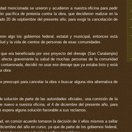
dad mencionada se unieron y acudieron a nuestra oficina para pedir
n pacífica de protesta contra la obra, que decidieron realizar en la
do 20 de septiembre del presente año, para exigir la cancelación de
ron algo los gobiernos federal, estatal y municipal, entonces está
salud y la vida de cientos de personas de esas comunidades.
ue era beneficiada por ese proyecto del drenaje (San Caralampio)
e afecta gravemente la salud de muchas personas de la comunidad
 contaminada, decidió no usar ese drenaje que ya estaba listo y está
a obra.
 le preocupó para cancelar la obra o buscar alguna otra alternativa de
de solución de parte de las autoridades oficiales, una comisión de la
 nuevo a nuestra oficina, el 4 de diciembre del presente año, para
 espera alguna solución favorable a sus reclamos.
d, en común acuerdo tomaron la decisión de ir ellos mismos a sellar
 diciembre del año en curso, ya que de parte de los gobiernos federal,