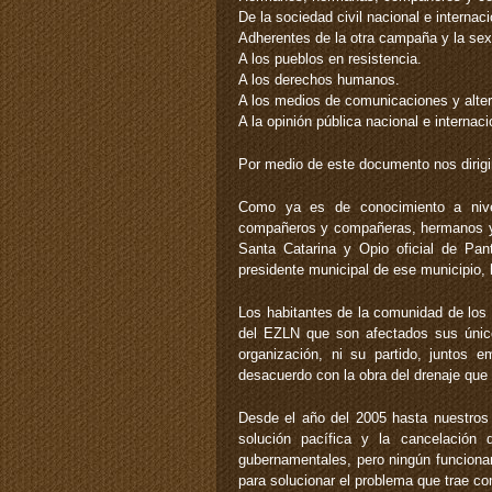
De la sociedad civil nacional e internaci
Adherentes de la otra campaña y la sext
A los pueblos en resistencia.
A los derechos humanos.
A los medios de comunicaciones y alter
A la opinión pública nacional e internaci
Por medio de este documento nos dirigi
Como ya es de conocimiento a nivel
compañeros y compañeras, hermanos y
Santa Catarina y Opio oficial de Pant
presidente municipal de ese municipio, 
Los habitantes de la comunidad de los
del EZLN que son afectados sus únic
organización, ni su partido, juntos 
desacuerdo con la obra del drenaje que e
Desde el año del 2005 hasta nuestros 
solución pacífica y la cancelación 
gubernamentales, pero ningún funcionari
para solucionar el problema que trae co