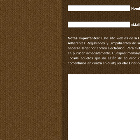
Nomb
eMail
Notas Importantes:
Este sitio web es de la 
Adherentes Registrados y Simpatizantes de la
hacerse llegar por correo electrónico. Para e
se publican inmediatamente. Cualquier mensaje
Tod@s aquellos que no estén de acuerdo con
comentarios en contra en cualquier otro lugar d