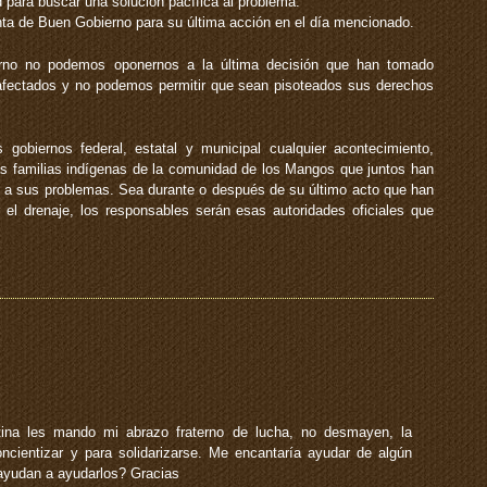
 para buscar una solución pacífica al problema.
unta de Buen Gobierno para su última acción en el día mencionado.
no no podemos oponernos a la última decisión que han tomado
fectados y no podemos permitir que sean pisoteados sus derechos
gobiernos federal, estatal y municipal cualquier acontecimiento,
s familias indígenas de la comunidad de los Mangos que juntos han
n a sus problemas. Sea durante o después de su último acto que han
ar el drenaje, los responsables serán esas autoridades oficiales que
ina les mando mi abrazo fraterno de lucha, no desmayen, la
oncientizar y para solidarizarse. Me encantaría ayudar de algún
yudan a ayudarlos? Gracias