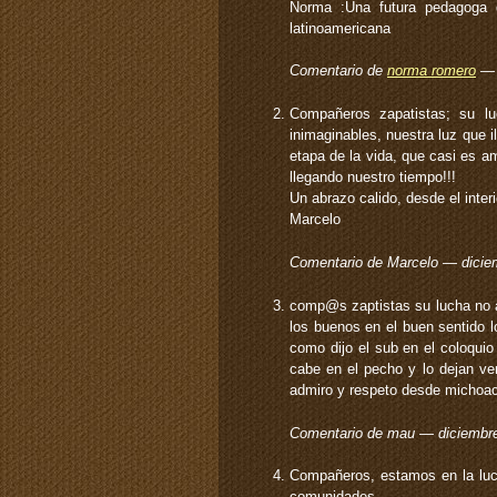
Norma :Una futura pedagoga qu
latinoamericana
Comentario de
norma romero
— 
Compañeros zapatistas; su l
inimaginables, nuestra luz que
etapa de la vida, que casi es 
llegando nuestro tiempo!!!
Un abrazo calido, desde el inter
Marcelo
Comentario de Marcelo — dici
comp@s zaptistas su lucha no 
los buenos en el buen sentido l
como dijo el sub en el coloqui
cabe en el pecho y lo dejan ver
admiro y respeto desde michoa
Comentario de mau — diciembr
Compañeros, estamos en la luc
comunidades….