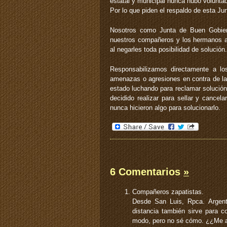
estatal y municipal nunca hubo voluntad
Por lo que piden el respaldo de esta J
Nosotros como Junta de Buen Gobier
nuestros compañeros y los hermanos a
al negarles toda posibilidad de solución.
Responsabilizamos directamente a los 
amenazas o agresiones en contra de la
estado luchando para reclamar solució
decidido realizar para sellar y cancel
nunca hicieron algo para solucionarlo.
6 Comentarios
»
Compañeros zapatistas.
Desde San Luis, Rpca. Argent
distancia también sirve para c
modo, pero no sé cómo. ¿¿Me a