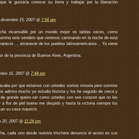
e le gustaría conocer su tierra y trabajar por la liberación
diciembre 15, 2007 @
7:56 pm
ucha incansable por un mundo mejor es tantas veces, como
 ilumina este sendero que venimos caminando en la noche de esta
amanecer…, amanecer de los pueblos latinoamericanos… Ya viene
ior de la provincia de Buenos Aires, Argentina.
embre 16, 2007 @
7:44 pm
acaba por que estamos con ustedes somos minoria pero somnos
os admiro mucho yo estudio historia y los he seguido de cerca y
o de grande queiro ser como ustedes con ese corazon que no les
 a flor de piel bueno me despido y hasta la victoria siempre los
can su casa mauricio
e 20, 2007 @
11:24 pm
ha, cada uno desde nuestra trinchera denuncia el acoso en sus