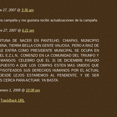
re 27, 2007 @
3:36 am
tra campaña y me gustaria recibir actualizaciones de la campaña
re 27, 2007 @
6:21 pm
TUNA DE NACER EN PANTELHO, CHIAPAS, MUNICIPIO
NA, TIERRA BELLA CON GENTE VALIOSA, PERO A RAIZ DE
Z ENTRA COMO PRESIDENTE MUNICIPAL SE OCUPA EN
L E.Z.L.N,. COMENZO EN LA COMUNIDAD DEL TRIUNFO Y
 MANGOS. CELEBRO QUE EL 31 DE DICIEMBRE PASADO
APUESTO A QUE LOS COMPAS ESTEN MAS UNIDOS QUE
 PISOTEADOS SUS DERECHOS HUMANOS POR EL ACTUAL
 DESDE LEJOS ESTAREMOS AL PENDIENTE, Y DE SER
 CERCA PARA ACTUAR. YA BASTA.
nero 1, 2008 @
10:08 pm
TrackBack
URL