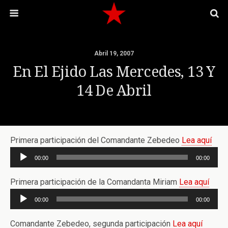
Abril 19, 2007
En El Ejido Las Mercedes, 13 Y
14 De Abril
Primera participación del Comandante Zebedeo
Lea aquí
Reproductor
00:00
00:00
de
audio
Primera participación de la Comandanta Miriam
Lea aquí
Reproductor
00:00
00:00
de
audio
Comandante Zebedeo, segunda participación
Lea aquí