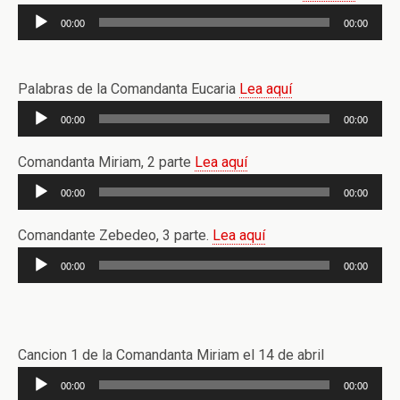
Reproductor
00:00
00:00
de
audio
Palabras de la Comandanta Eucaria
Lea aquí
Reproductor
00:00
00:00
de
audio
Comandanta Miriam, 2 parte
Lea aquí
Reproductor
00:00
00:00
de
audio
Comandante Zebedeo, 3 parte.
Lea aquí
Reproductor
00:00
00:00
de
audio
Cancion 1 de la Comandanta Miriam el 14 de abril
Reproductor
00:00
00:00