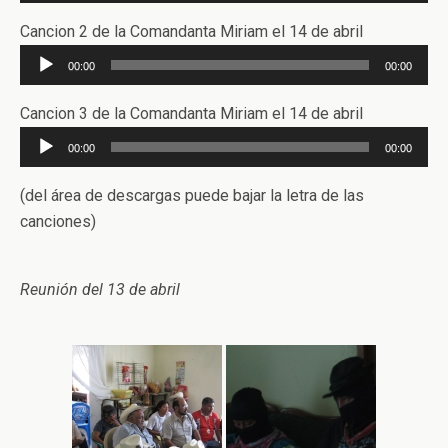
de
audio
Cancion 2 de la Comandanta Miriam el 14 de abril
Reproductor
00:00
00:00
de
audio
Cancion 3 de la Comandanta Miriam el 14 de abril
Reproductor
00:00
00:00
de
audio
(del área de descargas puede bajar la letra de las
canciones)
Reunión del 13 de abril