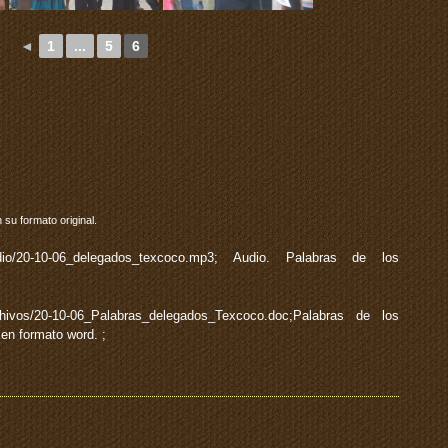
◄
1
...
5
6
 su formato original.
/;audio/20-10-06_delegados_texcoco.mp3; Audio. Palabras de los
archivos/20-10-06_Palabras_delegados_Texcoco.doc;Palabras de los
en formato word. ;