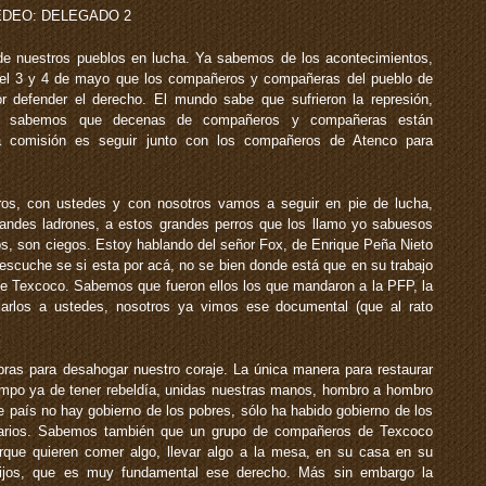
DEO: DELEGADO 2
 de nuestros pueblos en lucha. Ya sabemos de los acontecimientos,
 el 3 y 4 de mayo que los compañeros y compañeras del pueblo de
r defender el derecho. El mundo sabe que sufrieron la represión,
én sabemos que decenas de compañeros y compañeras están
ra comisión es seguir junto con los compañeros de Atenco para
os, con ustedes y con nosotros vamos a seguir en pie de lucha,
grandes ladrones, a estos grandes perros que los llamo yo sabuesos
os, son ciegos. Estoy hablando del señor Fox, de Enrique Peña Nieto
 escuche se si esta por acá, no se bien donde está que en su trabajo
 de Texcoco. Sabemos que fueron ellos los que mandaron a la PFP, la
llarlos a ustedes, nosotros ya vimos ese documental (que al rato
ras para desahogar nuestro coraje. La única manera para restaurar
iempo ya de tener rebeldía, unidas nuestras manos, hombro a hombro
país no hay gobierno de los pobres, sólo ha habido gobierno de los
sarios. Sabemos también que un grupo de compañeros de Texcoco
orque quieren comer algo, llevar algo a la mesa, en su casa en su
hijos, que es muy fundamental ese derecho. Más sin embargo la