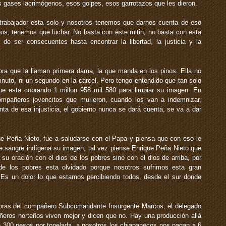
os gases lacrimógenos, esos golpes, esos garrotazos que les dieron.
o trabajador esta solo y nosotros tenemos que darnos cuenta de eso
os, tenemos que luchar. No basta con este mitin, no basta con esta
e ser consecuentes hasta encontrar la libertad, la justicia y la
ra que la llaman primera dama, la que manda en los pinos. Ella no
minuto, ni un segundo en la cárcel. Pero tengo entendido que tan solo
ue esta cobrando 1 millon 958 mil 580 para limpiar su imagen. En
mpañeros jovencitos que murieron, cuando los van a indemnizar,
ta de esa injusticia, el gobierno nunca se dará cuenta, se va a dar
 Peña Nieto, fue a saludarse con el Papa y piensa que con eso le
 sangre indígena su imagen, tal vez piense Enrique Peña Nieto que
o su oración con el dios de los pobres sino con el dios de arriba, por
de los pobres esta olvidado porque nosotros sufrimos esta gran
. Es un dolor lo que estamos percibiendo todos, desde el sur donde
bras del compañero Subcomandante Insurgente Marcos, el delegado
ros norteños viven mejor y dicen que no. Hay una producción allá
n 300 pesos por tonelada, a nosotros los chiapanecos nos pagan a 6