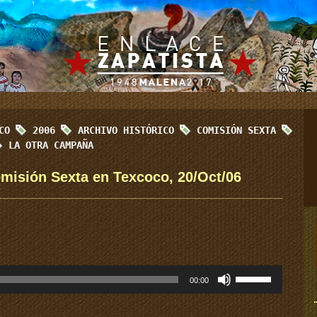
ICO
2006
ARCHIVO HISTÓRICO
COMISIÓN SEXTA
LA OTRA CAMPAÑA
misión Sexta en Texcoco, 20/Oct/06
Utiliza
00:00
las
teclas
de