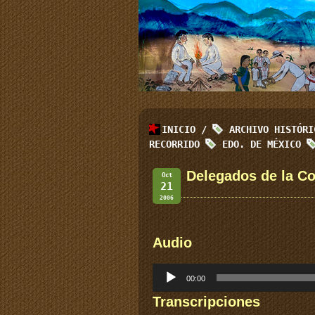
INICIO
/
ARCHIVO HISTÓR
RECORRIDO
EDO. DE MÉXICO
Delegados de la Co
Oct
21
2006
Audio
Reproductor
00:00
de
audio
Transcripciones