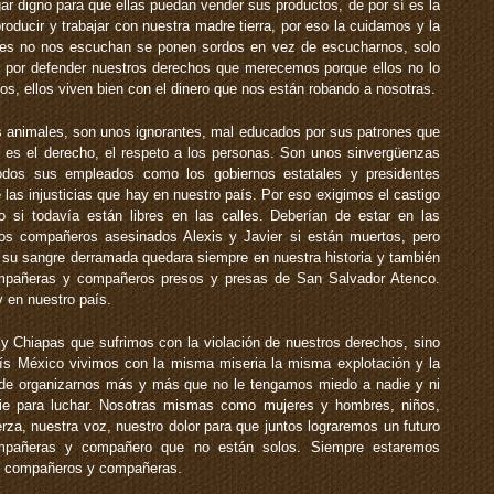
ugar digno para que ellas puedan vender sus productos, de por sí es la
oducir y trabajar con nuestra madre tierra, por eso la cuidamos y la
tes no nos escuchan se ponen sordos en vez de escucharnos, solo
 por defender nuestros derechos que merecemos porque ellos no lo
os, ellos viven bien con el dinero que nos están robando a nosotras.
s animales, son unos ignorantes, mal educados por sus patrones que
ue es el derecho, el respeto a los personas. Son unos sinvergüenzas
odos sus empleados como los gobiernos estatales y presidentes
las injusticias que hay en nuestro país. Por eso exigimos el castigo
 si todavía están libres en las calles. Deberían de estar en las
ros compañeros asesinados Alexis y Javier si están muertos, pero
 su sangre derramada quedara siempre en nuestra historia y también
compañeras y compañeros presos y presas de San Salvador Atenco.
y en nuestro país.
 Chiapas que sufrimos con la violación de nuestros derechos, sino
aís México vivimos con la misma miseria la misma explotación y la
de organizarnos más y más que no le tengamos miedo a nadie y ni
die para luchar. Nosotras mismas como mujeres y hombres, niños,
za, nuestra voz, nuestro dolor para que juntos lograremos un futuro
ompañeras y compañero que no están solos. Siempre estaremos
s compañeros y compañeras.