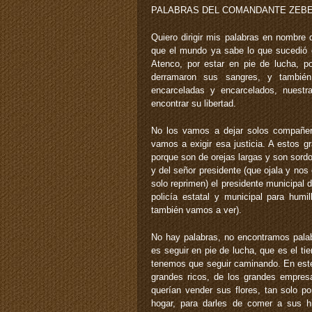
PALABRAS DEL COMANDANTE ZEBE
Quiero dirigir mis palabras en nombre
que el mundo ya sabe lo que sucedió
Atenco, por estar en pie de lucha, po
derramaron sus sangres, y tambi
encarceladas y encarcelados, nuest
encontrar su libertad.
No los vamos a dejar solos compañer
vamos a exigir esa justicia. A estos 
porque son de orejas largas y son sord
y del señor presidente (que ojala y nos
solo reprimen) el presidente municipal
policía estatal y municipal para humi
también vamos a ver).
No hay palabras, no encontramos palab
es seguir en pie de lucha, que es el t
tenemos que seguir caminando. En este 
grandes ricos, de los grandes empre
querían vender sus flores, tan solo p
hogar, para darles de comer a sus 