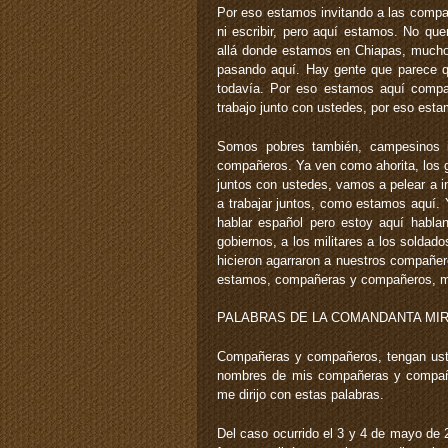
Por eso estamos invitando a las compa
ni escribir, pero aquí estamos. No q
allá donde estamos en Chiapas, mucho
pasando aquí. Hay gente que parece q
todavía. Por eso estamos aquí comp
trabajo junto con ustedes, por eso esta
Somos pobres también, campesinos i
compañeros. Ya ven como ahorita, los g
juntos con ustedes, vamos a pelear a i
a trabajar juntos, como estamos aquí. 
hablar español pero estoy aquí habla
gobiernos, a los militares a los soldad
hicieron agarraron a nuestros compañer
estamos, compañeras y compañeros, m
PALABRAS DE LA COMANDANTA MIR
Compañeras y compañeros, tengan ust
nombres de mis compañeras y compañer
me dirijo con estas palabras.
Del caso ocurrido el 3 y 4 de mayo de