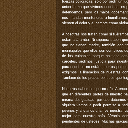
fuerzas policíacas, solo por pedir un l
única forma que vivimos nosotras: es pr
defendemos, pero los malos gobernan
nos mandan montoneros a humillarnos,
sienten el dolor y el hambre como vivim
A nosotras nos tratan como si fuéramo
están allá arriba. Ni siquiera saben q
que no tienen madre, también con t
municipales que ellos son cómplices de 
de los culpables porque no tiene caso
cárceles, pedimos justicia para nuest
para nosotros no están muertos porque
exigimos la liberación de nuestras 
También de los presos políticos que ha
Nosotros sabemos que no sólo Atenco y
que en diferentes partes de nuestro p
misma desigualdad, por eso debemos 
siquiera vamos a pedir permiso a na
jóvenes y ancianos unamos nuestra fuer
mejor para nuestro país. Véanlo c
pendientes de ustedes. Muchas gracia