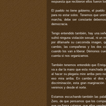
respuesta que recibieron ellos fueron l
El pueblo no tiene gobierno, el puebl
para no estar solos. Tenemos que unirn
marcha, debe ser constante debemos d
democracia.
Tengo entendido también, hay una seño
sufrió ninguna violación sexual, ni un 
por difamarle su carcomida imagen, q
cambio, las compañeras y los dos co
cuando los van a liberar. Démonos cuen
cuenta si nos organizamos.
También tenemos entendido que Enrique
va a dar la mano que esta manchada de
al hacer su plegaria mire arriba pero n
eso mira arriba. En cambio el dios 
discriminación, esta gran marginación
venimos y desde el norte.
Estamos escuchando también las pala
Zero, de que pensamos que los compañe
que se llama calamar, que ellos vende