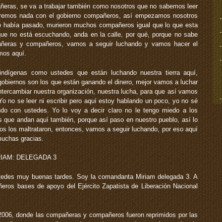
ñeras, se va a trabajar también como nosotros que no sabemos leer
ueremos nada con el gobierno compañeros, así empezamos nosotros
 había pasado, murieron muchos compañeros igual que lo que esta
ue no está escuchando, anda en la calle, por qué, porque no sabe
añeras y compañeros, vamos a seguir luchando y vamos hacer el
mos aquí.
ndígenas como ustedes que están luchando nuestra tierra aquí,
obiernos son los que están ganando el dinero, mejor vamos a luchar
ntercambiar nuestra organización, nuestra lucha, para que así vamos
Yo no se leer ni escribir pero aquí estoy hablando un poco, yo no sé
ndo con ustedes. Yo lo voy a decir claro no le tengo miedo a los
os que andan aquí también, porque así paso en nuestro pueblo, así lo
os los maltrataron, entonces, vamos a seguir luchando, por eso aquí
uchas gracias.
IAM: DELEGADA 3
edes muy buenas tardes. Soy la comandanta Miriam delegada 3. A
os bases de apoyo del Ejército Zapatista de Liberación Nacional
 2006, donde las compañeras y compañeros fueron reprimidos por las