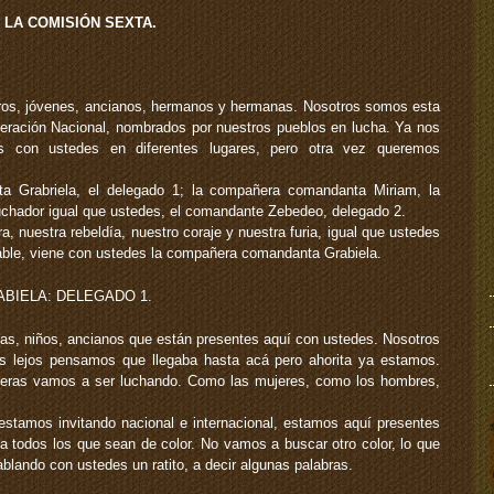
flecha
LA COMISIÓN SEXTA.
arriba/abajo
para
aumentar
o
os, jóvenes, ancianos, hermanos y hermanas. Nosotros somos esta
disminuir
iberación Nacional, nombrados por nuestros pueblos en lucha. Ya nos
el
 con ustedes en diferentes lugares, pero otra vez queremos
volumen.
 Grabriela, el delegado 1; la compañera comandanta Miriam, la
luchador igual que ustedes, el comandante Zebedeo, delegado 2.
a, nuestra rebeldía, nuestro coraje y nuestra furia, igual que ustedes
hable, viene con ustedes la compañera comandanta Grabiela.
BIELA: DELEGADO 1.
, niños, ancianos que están presentes aquí con ustedes. Nosotros
s lejos pensamos que llegaba hasta acá pero ahorita ya estamos.
ras vamos a ser luchando. Como las mujeres, como los hombres,
estamos invitando nacional e internacional, estamos aquí presentes
 todos los que sean de color. No vamos a buscar otro color, lo que
blando con ustedes un ratito, a decir algunas palabras.