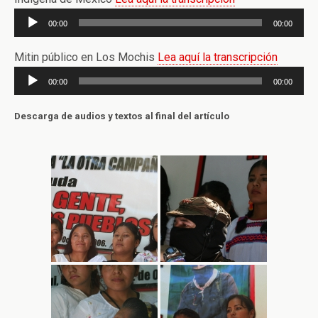
Reproductor
00:00
00:00
de
audio
Mitin público en Los Mochis
Lea aquí la transcripción
Reproductor
00:00
00:00
de
audio
Descarga de audios y textos al final del artículo