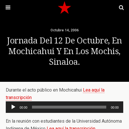
Octubre 14, 2006
Jornada Del 12 De Octubre, En
Mochicahui Y En Los Mochis,
Sinaloa.
Durante el acto público en Mochicahui
Lea aquí la
transcripción
Reproductor
00:00
00:00
de
audio
En la reunión con estudiantes de la Universidad Autónoma
Indígena de México
Lea aquí la transcripción