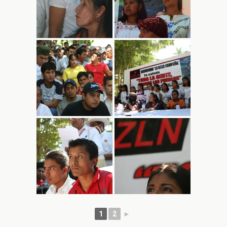
1
2
►