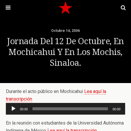
Octubre 14, 2006
Jornada Del 12 De Octubre, En
Mochicahui Y En Los Mochis,
Sinaloa.
Durante el acto público en Mochicahui
Lea aquí la
transcripción
Reproductor
00:00
00:00
de
audio
En la reunión con estudiantes de la Universidad Autónoma
Indígena de México
Lea aquí la transcripción