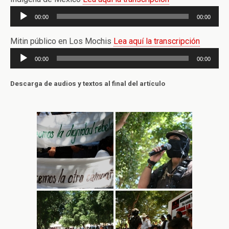
Reproductor
00:00
00:00
de
audio
Mitin público en Los Mochis
Lea aquí la transcripción
Reproductor
00:00
00:00
de
audio
Descarga de audios y textos al final del artículo