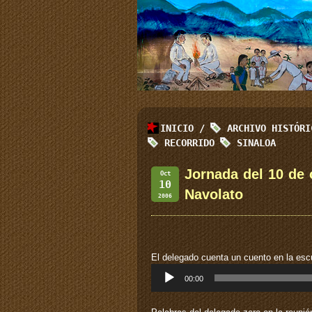
INICIO
/
ARCHIVO HISTÓR
RECORRIDO
SINALOA
Jornada del 10 de 
Oct
10
Navolato
2006
El delegado cuenta un cuento en la escu
Reproductor
00:00
de
audio