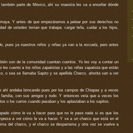
 también parte de México, ahí su maestra les va a enseñar dónde
z maya. Y antes de que empezáramos a pelear por sus derechos no
ad de ustedes tenían que trabajar, cargar leña, cuidar a los hijos,
, pues ya nuestros niños y niñas ya van a la escuela, pero antes
bién son de la comunidad cuentan cuentos. Yo les voy a contar un
 les cuento a los niños zapatistas y a las niñas zapatista que están
o, o sea se llamaba Sapito y se apellida Charco, ahorita van a ver
ue ahí andaba brincando pues por los campos de Chiapas y a veces
 familia, con sus amigos y todo. Y entonces veía que a veces los
tos o los carros cuando pasaban y los aplastaban a los sapitos.
upado cómo le va a hacer para que no le pase nada si es que los
mpieza a ver cómo le va a hacer. Y va a un charco que está en el
ma del charco, y el charco se desparrama y otra vez se vuelve a