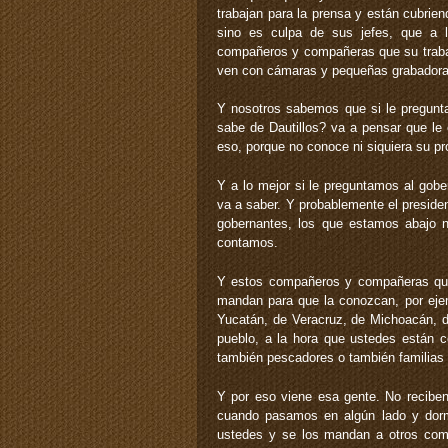
trabajan para la prensa y están cubrien
sino es culpa de sus jefes, que a 
compañeros y compañeras que su trabaj
ven con cámaras y pequeñas grabadora
Y nosotros sabemos que si le pregun
sabe de Dautillos? va a pensar que l
eso, porque no conoce ni siquiera su pr
Y a lo mejor si le preguntamos al gobe
va a saber. Y probablemente el preside
gobernantes, los que estamos abajo n
contamos.
Y estos compañeros y compañeras que
mandan para que la conozcan, por eje
Yucatán, de Veracruz, de Michoacán, de
pueblo, a la hora que ustedes están c
también pescadores o también familias
Y por eso viene esa gente. No recibe
cuando pasamos en algún lado y dor
ustedes y se los mandan a otros com