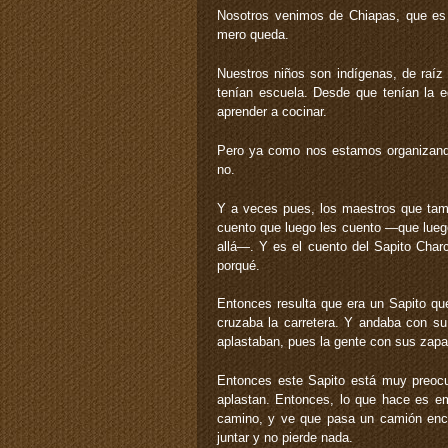
Nosotros venimos de Chiapas, que es
mero queda.
Nuestros niños son indígenas, de raí
tenían escuela. Desde que tenían la ed
aprender a cocinar.
Pero ya como nos estamos organizando
no.
Y a veces pues, los maestros que tam
cuento que luego les cuento —que luego
allá—. Y es el cuento del Sapito Charc
porqué.
Entonces resulta que era un Sapito q
cruzaba la carretera. Y andaba con su
aplastaban, pues la gente con sus zapa
Entonces este Sapito está muy preoc
aplastan. Entonces, lo que hace es e
camino, y ve que pasa un camión enci
juntar y no pierde nada.