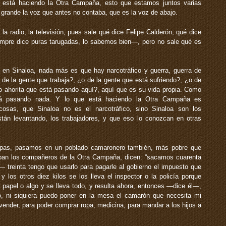
 está haciendo la Otra Campaña, esto que estamos juntos varias
grande la voz que antes no contaba, que es la voz de abajo.
 la radio, la televisión, pues sale qué dice Felipe Calderón, qué dice
mpre dice puras tarugadas, lo sabemos bien—, pero no sale qué es
y en Sinaloa, nada más es que hay narcotráfico y guerra, guerra de
 de la gente que trabaja?, ¿o de la gente que está sufriendo?, ¿o de
o ahorita que está pasando aquí?, aquí que es su vida propia. Como
tá pasando nada. Y lo que está haciendo la Otra Campaña es
osas, que Sinaloa no es el narcotráfico, sino Sinaloa son los
tán levantando, los trabajadores, y que eso lo conozcan en otras
pas, pasamos en un poblado camaronero también, más pobre que
aban los compañeros de la Otra Campaña, dicen: “sacamos cuarenta
treinta tengo que usarlo para pagarle al gobierno el impuesto que
los otros diez kilos se los lleva el inspector o la policía porque
 papel o algo y se lleva todo, y resulta ahora, entonces —dice él—,
rno, ni siquiera puedo poner en la mesa el camarón que necesita mi
ender, para poder comprar ropa, medicina, para mandar a los hijos a