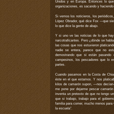
Unidos y en Europa. Entonces lo que
organizaciones, es sacando y haciendo 
Si vemos los noticieros, los periódicos,
López Obrador, qué dice Fox —que sie
lo que dice la gente de abajo.
Y si uno ve las noticias de lo que ha
narcotraficantes. Pero ¿dónde se habla
las cosas que nos estuvieron platicand
nadie se entera, parece que no es
demostrando que si están pasando c
campesinos, los pescadores que lo es
partes.
Cuando pasamos en la Costa de Chia
éste en el que estamos. Y nos platic
kilos de camarón supon, —nos decían— 
me pone por dejarme pescar camarón y 
inventa un pretexto de que no tengo un
que si trabajo, trabajo para el gobie
familia para comer, mucho menos para v
la escuela”.