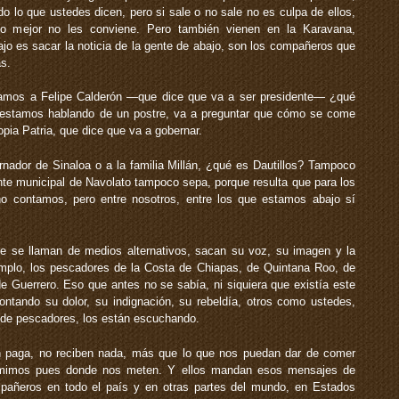
do lo que ustedes dicen, pero si sale o no sale no es culpa de ellos,
lo mejor no les conviene. Pero también vienen en la Karavana,
o es sacar la noticia de la gente de abajo, son los compañeros que
s.
tamos a Felipe Calderón —que dice que va a ser presidente— ¿qué
e estamos hablando de un postre, va a preguntar que cómo se come
opia Patria, que dice que va a gobernar.
rnador de Sinaloa o a la familia Millán, ¿qué es Dautillos? Tampoco
nte municipal de Navolato tampoco sepa, porque resulta que para los
o contamos, pero entre nosotros, entre los que estamos abajo sí
 se llaman de medios alternativos, sacan su voz, su imagen y la
mplo, los pescadores de la Costa de Chiapas, de Quintana Roo, de
 Guerrero. Eso que antes no se sabía, ni siquiera que existía este
ontando su dolor, su indignación, su rebeldía, otros como ustedes,
 de pescadores, los están escuchando.
n paga, no reciben nada, más que lo que nos puedan dar de comer
mimos pues donde nos meten. Y ellos mandan esos mensajes de
pañeros en todo el país y en otras partes del mundo, en Estados