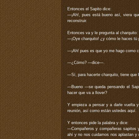
Entonces el Sapito dice:
—¡Ah!, pues está bueno así, viera q
reconstruir.
Entonces va y le pregunta al charquito:
—¡Oye charquito! ¿y cómo le haces tú 
—¡Ah! pues es que yo me hago como cu
—¿Cómo? —dice—.
—Sí, para hacerte charquito, tiene que l
—Bueno —se queda pensando el Sapit
hacer que va a llover?
Y empieza a pensar y a darle vuelta y
reunión, así como están ustedes aquí.
Y entonces pide la palabra y dice:
—Compañeros y compañeras sapitos y 
ahí y no nos cuidamos nos aplastan y