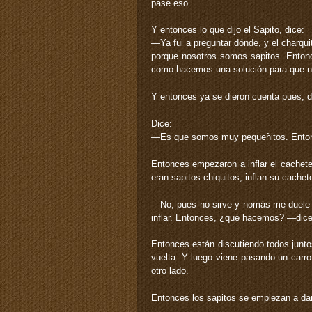
pase eso.
Y entonces lo que dijo el Sapito, dice:
—Ya fui a preguntar dónde, y el charqui
porque nosotros somos sapitos. Ento
como hacemos una solución para que n
Y entonces ya se dieron cuenta pues, de
Dice:
—Es que somos muy pequeñitos. Enton
Entonces empezaron a inflar el cachet
eran sapitos chiquitos, inflan su cache
—No, pues no sirve y nomás me duele 
inflar. Entonces, ¿qué hacemos? —dic
Entonces están discutiendo todos junt
vuelta. Y luego viene pasando un carro
otro lado.
Entonces los sapitos se empiezan a dar