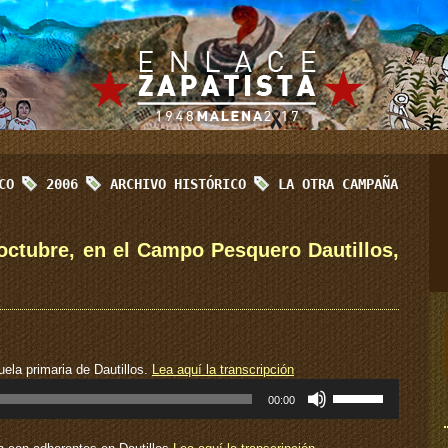
ICO
2006
ARCHIVO HISTÓRICO
LA OTRA CAMPAÑA
octubre, en el Campo Pesquero Dautillos,
ela primaria de Dautillos.
Lea aquí la transcripción
Utiliza
00:00
las
teclas
de