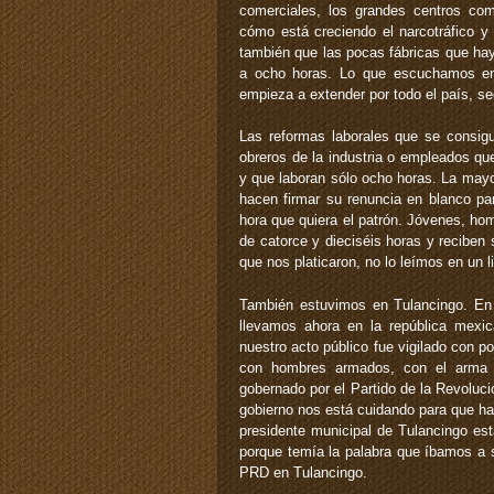
comerciales, los grandes centros co
cómo está creciendo el narcotráfico y
también que las pocas fábricas que hay
a ocho horas. Lo que escuchamos en
empieza a extender por todo el país, 
Las reformas laborales que se consig
obreros de la industria o empleados qu
y que laboran sólo ocho horas. La mayor
hacen firmar su renuncia en blanco pa
hora que quiera el patrón. Jóvenes, ho
de catorce y dieciséis horas y recibe
que nos platicaron, no lo leímos en un l
También estuvimos en Tulancingo. En 
llevamos ahora en la república mexi
nuestro acto público fue vigilado con po
con hombres armados, con el arma li
gobernado por el Partido de la Revoluc
gobierno nos está cuidando para que h
presidente municipal de Tulancingo es
porque temía la palabra que íbamos a s
PRD en Tulancingo.