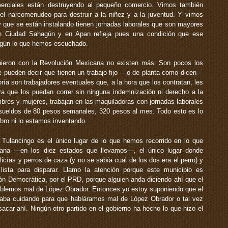
merciales están destruyendo al pequeño comercio. Vimos también
 el narcomenudeo para destruir a la niñez y a la juventud. Y vimos
 que se están instalando tienen jornadas laborales que son mayores
 Ciudad Sahagún y en Apan refleja pues una condición que ese
según lo que hemos escuchado.
uieron con la Revolución Mexicana no existen más. Son pocos los
e pueden decir que tienen un trabajo fijo —o de planta como dicen—
ía son trabajadores eventuales que, a la hora que los contratan, les
ra que los puedan correr sin ninguna indemnización ni derecho a la
mbres y mujeres, trabajan en las maquiladoras con jornadas laborales
n sueldos de 80 pesos semanales, 320 pesos al mes. Todo esto es lo
ibro ni lo estamos inventando.
Tulancingo es el único lugar de lo que hemos recorrido en lo que
cana —en los diez estados que llevamos—, el único lugar donde
licías y perros de caza (y no se sabía cual de los dos era el perro) y
sta para disparar. Llamo la atención porque este municipio es
ión Democrática, por el PRD, porque alguien anda diciendo ahí que el
ablemos mal de López Obrador. Entonces yo estoy suponiendo que el
taba cuidando para que habláramos mal de López Obrador o tal vez
acar ahí. Ningún otro partido en el gobierno ha hecho lo que hizo el