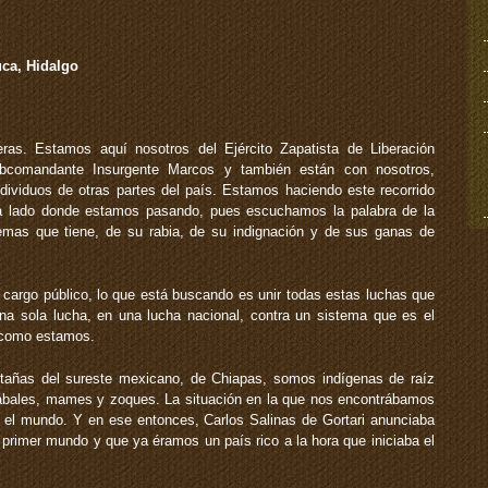
ca, Hidalgo
as. Estamos aquí nosotros del Ejército Zapatista de Liberación
bcomandante Insurgente Marcos y también están con nosotros,
ndividuos de otras partes del país. Estamos haciendo este recorrido
 lado donde estamos pasando, pues escuchamos la palabra de la
lemas que tiene, de su rabia, de su indignación y de sus ganas de
argo público, lo que está buscando es unir todas estas luchas que
una sola lucha, en una lucha nacional, contra un sistema que es el
í como estamos.
tañas del sureste mexicano, de Chiapas, somos indígenas de raíz
jolabales, mames y zoques. La situación en la que nos encontrábamos
or el mundo. Y en ese entonces, Carlos Salinas de Gortari anunciaba
 primer mundo y que ya éramos un país rico a la hora que iniciaba el