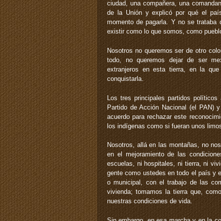
ciudad, una compañera, una comandanta
de la Unión y explicó por qué el paí
momento de pagarla. Y no se trataba d
existir como lo que somos, como pueblo
Nosotros no queremos ser de otro color
todo, no queremos dejar de ser mex
extranjeros en esta tierra, en la q
conquistarla.
Los tres principales partidos políticos 
Partido de Acción Nacional (el PAN) y
acuerdo para rechazar este reconocimie
los indígenas como si fueran unos limo
Nosotros, allá en las montañas, no n
en el mejoramiento de las condicion
escuelas, ni hospitales, ni tierra, ni 
gente como ustedes en todo el país y en e
o municipal, con el trabajo de las co
vivienda; tomamos la tierra que, como
nuestras condiciones de vida.
Sin embargo, en esa marcha y en la con