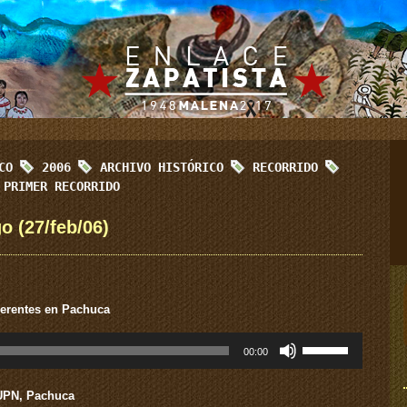
ICO
2006
ARCHIVO HISTÓRICO
RECORRIDO
PRIMER RECORRIDO
o (27/feb/06)
herentes en Pachuca
Utiliza
00:00
las
teclas
de
 UPN, Pachuca