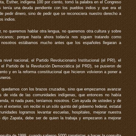
, Esther, indígena 100 por ciento, tomó la palabra en el Congreso
s tenía una deuda pendiente con los pueblos indios y que era el
e pedir dinero, sino de pedir que se reconociera nuestro derecho a
s indios.
, no queremos hablar otra lengua, no queremos otra cultura y sobre
icanos; porque hasta ahora todavía nos siguen tratando como
ue nosotros estábamos mucho antes que los españoles llegaran a
a nivel nacional, el Partido Revolucionario Institucional (el PRI), el
 el Partido de la Revolución Democrática (el PRD), se pusieron de
nto y en la reforma constitucional que hicieron volvieron a poner a
sneros.
os quedamos con los brazos cruzados, sino que empezamos avanzar
es de vida de las comunidades indígenas, que entonces no había
vivienda, ni nada pues, teníamos nosotros. Con ayuda de ustedes y de
l exterior, sin recibir ni un sólo quinto del gobierno federal, estatal
munidades logramos levantar escuelas, hospitales, mejorar nuestra
 dijo Zapata, debe ser de quien la trabaja y empezaron a mejorar
sulta de 1999, cuando salieron 5000 zapatistas a hacer la consulta