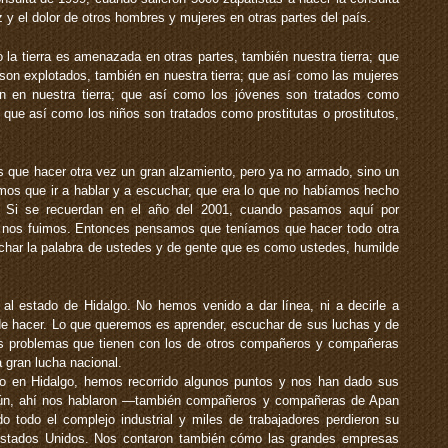
y el dolor de otros hombres y mujeres en otras partes del país.
a tierra es amenazada en otras partes, también nuestra tierra; que
 son explotados, también en nuestra tierra; que así como las mujeres
n en nuestra tierra; que así como los jóvenes son tratados como
; que así como los niños son tratados como prostitutas o prostitutos,
 que hacer otra vez un gran alzamiento, pero ya no armado, sino un
íamos que ir a hablar y a escuchar, que era lo que no habíamos hecho
. Si se recuerdan en el año del 2001, cuando pasamos aquí por
y nos fuimos. Entonces pensamos que teníamos que hacer todo otra
har la palabra de ustedes y de gente que es como ustedes, humilde
l estado de Hidalgo. No hemos venido a dar línea, ni a decirle a
de hacer. Lo que queremos es aprender, escuchar de sus luchas y de
os problemas que tienen con los de otros compañeros y compañeras
 gran lucha nacional.
o en Hidalgo, hemos recorrido algunos puntos y nos han dado sus
ún, ahí nos hablaron —también compañeros y compañeras de Apan
 todo el complejo industrial y miles de trabajadores perdieron su
 Estados Unidos. Nos contaron también cómo las grandes empresas