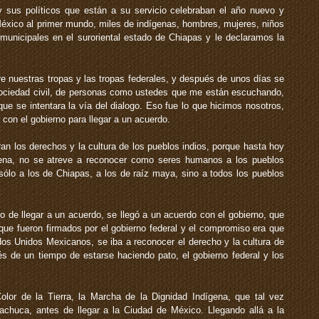
sus políticos que están a su servicio celebraban el año nuevo y
éxico al primer mundo, miles de indígenas, hombres, mujeres, niños
unicipales en el suroriental estado de Chiapas y le declaramos la
 nuestras tropas y las tropas federales, y después de unos días se
sociedad civil, de personas como ustedes que me están escuchando,
que se intentara la vía del dialogo. Eso fue lo que hicimos nosotros,
on el gobierno para llegar a un acuerdo.
n los derechos y la cultura de los pueblos indios, porque hasta hoy
ígena, no se atreve a reconocer como seres humanos a los pueblos
 sólo a los de Chiapas, a los de raíz maya, sino a todos los pueblos
 de llegar a un acuerdo, se llegó a un acuerdo con el gobierno, que
ue fueron firmados por el gobierno federal y el compromiso era que
ados Unidos Mexicanos, se iba a reconocer el derecho y la cultura de
s de un tiempo de estarse haciendo pato, el gobierno federal y los
lor de la Tierra, la Marcha de la Dignidad Indígena, que tal vez
chuca, antes de llegar a la Ciudad de México. Llegando allá a la