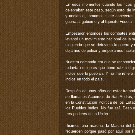
En esos momentos cuando los ricos y 
celebraban este paso, según esto, de M
y ancianos, tomamos siete cabeceras m
guerra al gobierno y al Ejército Federal.
Empezaron entonces los combates entre
levantó un movimiento nacional de la 
exigiendo que se detuviera la guerra y 
dejamos de pelear y empezamos hablar c
Nuestra demanda era que se reconociera
todavía este país que tiene raíz ind
indios que lo pueblan. Y no me refiero
indios en todo el país.
Después de unos años de estar tratando
se llama los Acuerdos de San Andrés, q
en la Constitución Política de los Est
los Pueblos Indios. No fue así. Despué
tres poderes de la Unión…
Hicimos una marcha, la Marcha del Co
recuerden porque pasó por aquí por Pa