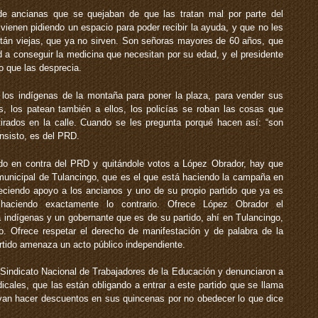
e ancianas que se quejaban de que las tratan mal por parte del
vienen pidiendo un espacio para poder recibir la ayuda, y que no les
tán viejas, que ya no sirven. Son señoras mayores de 60 años, que
d a conseguir la medicina que necesitan por su edad, y el presidente
o que las desprecia.
los indígenas de la montaña para poner la plaza, para vender sus
, los patean también a ellos, los policías se roban las cosas que
tirados en la calle. Cuando se les pregunta porqué hacen así: “son
insisto, es del PRD.
do en contra del PRD y quitándole votos a López Obrador, hay que
 municipal de Tulancingo, que es el que está haciendo la campaña en
eciendo apoyo a los ancianos y uno de su propio partido que ya es
haciendo exactamente lo contrario. Ofrece López Obrador el
a indígenas y un gobernante que es de su partido, ahí en Tulancingo,
o. Ofrece respetar el derecho de manifestación y de palabra de la
rtido amenaza un acto público independiente.
Sindicato Nacional de Trabajadores de la Educación y denunciaron a
ndicales, que las están obligando a entrar a este partido que se llama
 van hacer descuentos en sus quincenas por no obedecer lo que dice