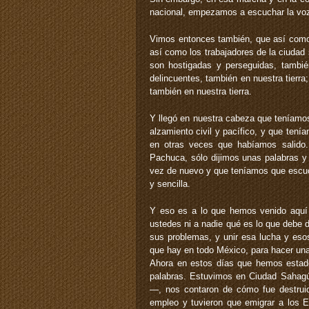
nacional, empezamos a escuchar la voz 
Vimos entonces también, que así como l
así como los trabajadores de la ciudad
son hostigadas y perseguidas, tambié
delincuentes, también en nuestra tierra
también en nuestra tierra.
Y llegó en nuestra cabeza que teníamos
alzamiento civil y pacífico, y que ten
en otras veces que habíamos salido
Pachuca, sólo dijimos unas palabras 
vez de nuevo y que teníamos que escuc
y sencilla.
Y eso es a lo que hemos venido aquí a
ustedes ni a nadie qué es lo que debe 
sus problemas, y unir esa lucha y es
que hay en todo México, para hacer una
Ahora en estos días que hemos estad
palabras. Estuvimos en Ciudad Sahag
—, nos contaron de cómo fue destruido
empleo y tuvieron que emigrar a los