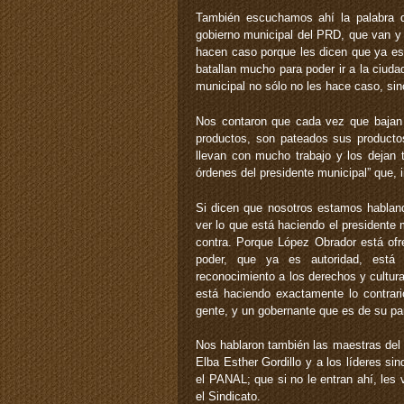
También escuchamos ahí la palabra d
gobierno municipal del PRD, que van y 
hacen caso porque les dicen que ya es
batallan mucho para poder ir a la ciuda
municipal no sólo no les hace caso, sin
Nos contaron que cada vez que bajan 
productos, son pateados sus productos
llevan con mucho trabajo y los dejan 
órdenes del presidente municipal” que, 
Si dicen que nosotros estamos hablan
ver lo que está haciendo el presidente
contra. Porque López Obrador está ofr
poder, que ya es autoridad, está 
reconocimiento a los derechos y cultur
está haciendo exactamente lo contrari
gente, y un gobernante que es de su pa
Nos hablaron también las maestras del 
Elba Esther Gordillo y a los líderes si
el PANAL; que si no le entran ahí, les
el Sindicato.