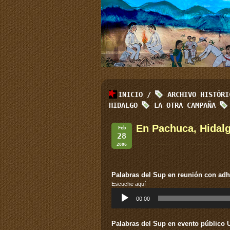
INICIO
/
ARCHIVO HISTÓR
HIDALGO
LA OTRA CAMPAÑA
En Pachuca, Hidalg
Feb
28
2006
Palabras del Sup en reunión con ad
Escuche aquí
Reproductor
00:00
de
audio
Palabras del Sup en evento público