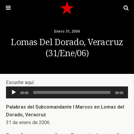
Enero 31, 2006
Lomas Del Dorado, Veracruz
(31/ene/06)
Escuche aquí:
Reproductor
00:00
00:00
de
audio
Palabras del Subcomandante I Marcos en Lomas del
Dorado, Veracruz
31 de enero de 2006