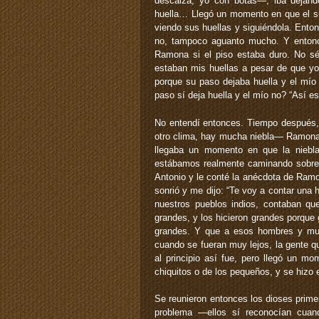
descalza, yo con botas—, iba dejan
huella… Llegó un momento en que el s
viendo sus huellas y siguiéndola. Ento
no, tampoco aguanto mucho. Y entonc
Ramona si el piso estaba duro. No sé 
estaban mis huellas a pesar de que yo
porque su paso dejaba huella y el mío 
paso sí deja huella y el mío no? “Así es 
No entendí entonces. Tiempo después, 
otro clima, hay mucha niebla— Ramona 
llegaba un momento en que la niebl
estábamos realmente caminando sobre la
Antonio y le conté la anécdota de Ram
sonrió y me dijo: “Te voy a contar una
nuestros pueblos indios, contaban q
grandes, y los hicieron grandes porque 
grandes. Y que a esos hombres y muje
cuando se fueran muy lejos, la gente qu
al principio así fue, pero llegó un mo
chiquitos o de los pequeños, y se hizo 
Se reunieron entonces los dioses prime
problema —ellos sí reconocían cua