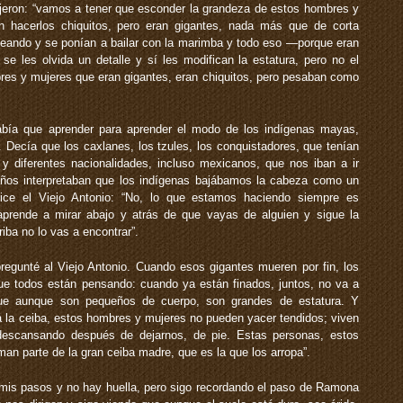
jeron: “vamos a tener que esconder la grandeza de estos hombres y
n hacerlos chiquitos, pero eran gigantes, nada más que de corta
leando y se ponían a bailar con la marimba y todo eso —porque eran
e les olvida un detalle y sí les modifican la estatura, pero no el
res y mujeres que eran gigantes, eran chiquitos, pero pesaban como
abía que aprender para aprender el modo de los indígenas mayas,
. Decía que los caxlanes, los tzules, los conquistadores, que tenían
 y diferentes nacionalidades, incluso mexicanos, que nos iban a ir
años interpretaban que los indígenas bajábamos la cabeza como un
Dice el Viejo Antonio: “No, lo que estamos haciendo siempre es
aprende a mirar abajo y atrás de que vayas de alguien y sigue la
riba no lo vas a encontrar”.
egunté al Viejo Antonio. Cuando esos gigantes mueren por fin, los
que todos están pensando: cuando ya están finados, juntos, no va a
ue aunque son pequeños de cuerpo, son grandes de estatura. Y
á la ceiba, estos hombres y mujeres no pueden yacer tendidos; viven
descansando después de dejarnos, de pie. Estas personas, estos
n parte de la gran ceiba madre, que es la que los arropa”.
mis pasos y no hay huella, pero sigo recordando el paso de Ramona