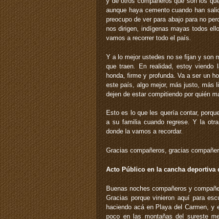
y de otros compañeros que son los que 
aunque haya cemento cuando han salid
preocupo de ver para abajo para no per
nos dirigen, indígenas mayas todos el
vamos a recorrer todo el país.
Y a lo mejor ustedes no se fijan y son 
que traen. En realidad, estoy viendo 
honda, firme y profunda. Va a ser un ho
este país, algo mejor, más justo, más 
dejen de estar compitiendo por quién ma
Esto es lo que les quería contar, porq
a su familia cuando regrese. Y la otr
donde la vamos a recordar.
Gracias compañeros, gracias compañe
Acto Público en la cancha deportiva 
Buenas noches compañeros y compañe
Gracias porque vinieron aquí para es
haciendo acá en Playa del Carmen, y 
poco en las montañas del sureste me