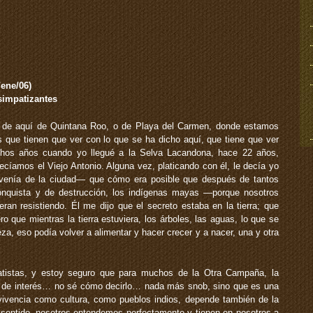
/ene/06)
simpatizantes
s de aquí de Quintana Roo, o de Playa del Carmen, donde estamos
s que tienen que ver con lo que se ha dicho aquí, que tiene que ver
hos años cuando yo llegué a la Selva Lacandona, hace 22 años,
ecíamos el Viejo Antonio. Alguna vez, platicando con él, le decía yo
enía de la ciudad— que cómo era posible que después de tantos
conquista y de destrucción, los indígenas mayas —porque nosotros
 resistiendo. Él me dijo que el secreto estaba en la tierra; que
ro que mientras la tierra estuviera, los árboles, las aguas, lo que se
eza, eso podía volver a alimentar y hacer crecer y a nacer, una y otra
patistas, y estoy seguro que para muchos de la Otra Campaña, la
ón de interés… no sé cómo decirlo… nada más snob, sino que es una
vivencia como cultura, como pueblos indios, depende también de la
 sentido, nosotros entendemos perfectamente y tienen en nosotros a