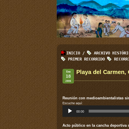
INICIO
/
ARCHIVO HISTÓR
PRIMER RECORRIDO
RECOR
Playa del Carmen, 
Ene
18
2006
Reunión con medioambientalistas si
Escuche aquí:
Reproductor
00:00
de
audio
Acto público en la cancha deportiva 