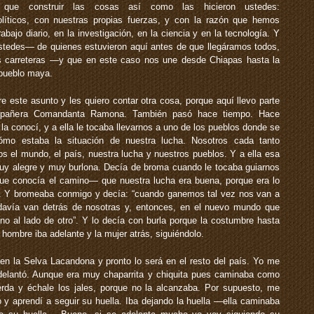
que construir las cosas así como las hicieron ustedes:
olíticos, con nuestras propias fuerzas, y con la razón que hemos
abajo diario, en la investigación, en la ciencia y en la tecnología. Y
tedes— de quienes estuvieron aquí antes de que llegáramos todos,
as carreteras —y que en este caso nos une desde Chiapas hasta la
 pueblo maya.
e este asunto y les quiero contar otra cosa, porque aquí llevo parte
ompañera Comandanta Ramona. También pasó hace tiempo. Hace
a conocí, y a ella le tocaba llevarnos a uno de los pueblos donde se
ómo estaba la situación de nuestra lucha. Nosotros cada tanto
 el mundo, el país, nuestra lucha y nuestros pueblos. Y a ella esa
a muy alegre y muy burlona. Decía de broma cuando le tocaba guiarnos
que conocía el camino— que nuestra lucha era buena, porque era lo
te. Y bromeaba conmigo y decía: “cuando ganemos tal vez nos van a
davía van detrás de nosotras y, entonces, en el nuevo mundo que
o al lado de otro”. Y lo decía con burla porque la costumbre hasta
hombre iba adelante y la mujer atrás, siguiéndolo.
en la Selva Lacandona y pronto lo será en el resto del país. Yo me
adelantó. Aunque era muy chaparrita y chiquita pues caminaba como
rda y échale los jales, porque no la alcanzaba. Por supuesto, me
o y aprendí a seguir su huella. Iba dejando la huella —ella caminaba