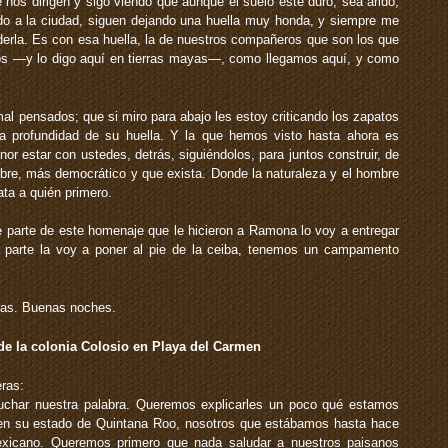
nos dirigen y sigo viendo que aunque el suelo esté duro, sea árido,
o a la ciudad, siguen dejando una huella muy honda, y siempre me
derla. Es con esa huella, la de nuestros compañeros que son los que
los —y lo digo aquí en tierras mayas—, como llegamos aquí, y como
mal pensados; que si miro para abajo les estoy criticando los zapatos
la profundidad de su huella. Y la que hemos visto hasta ahora es
nor estar con ustedes, detrás, siguiéndolos, para juntos construir, de
libre, más democrático y que exista. Donde la naturaleza y el hombre
ta a quién primero.
ue parte de este homenaje que le hicieron a Ramona lo voy a entregar
a parte la voy a poner al pie de la ceiba, tenemos un campamento
ras. Buenas noches.
de la colonia Colosio en Playa del Carmen
ras:
cuchar nuestra palabra. Queremos explicarles un poco qué estamos
en su estado de Quintana Roo, nosotros que estábamos hasta hace
xicano. Queremos primero que nada saludar a nuestros paisanos