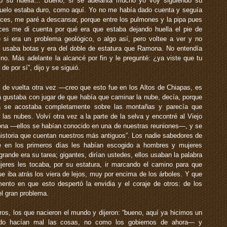
do su huella… Bueno, si se adelanta mucho yo voy siguiendo su
uelo estaba duro, como aquí. Yo no me había dado cuenta y seguía
nces, me paré a descansar, porque entre los pulmones y la pipa pues
es me di cuenta por qué era que estaba dejando huella el pie de
si era un problema geológico, o algo así, pero voltee a ver y no
 usaba botas y era del doble de estatura que Ramona. No entendía
no. Más adelante la alcancé por fin y le pregunté: ¿ya viste que tu
de por sí”, dijo y se siguió.
de vuelta otra vez —creo que esto fue en los Altos de Chiapas, es
gustaba con jugar de que había que caminar la nube, decía, porque
a se acostaba completamente sobre las montañas y parecía que
s nubes. Volví otra vez a la parte de la selva y encontré al Viejo
ona —ellos se habían conocido en una de nuestras reuniones—, y se
 historia que cuentan nuestros más antiguos”. Los nadie sabedores de
ue en los primeros días les habían escogido a hombres y mujeres
grande era su tarea; gigantes, dirían ustedes, ellos usaban la palabra
res les tocaba, por su estatura, ir marcando el camino para que
e iba atrás los viera de lejos, muy por encima de los árboles. Y que
mento en que esto despertó la envidia y el coraje de otros: de los
el gran problema.
ros, los que nacieron el mundo y dijeron: “bueno, aquí ya hicimos un
ndo hacían mal las cosas, no como los gobiernos de ahora— y