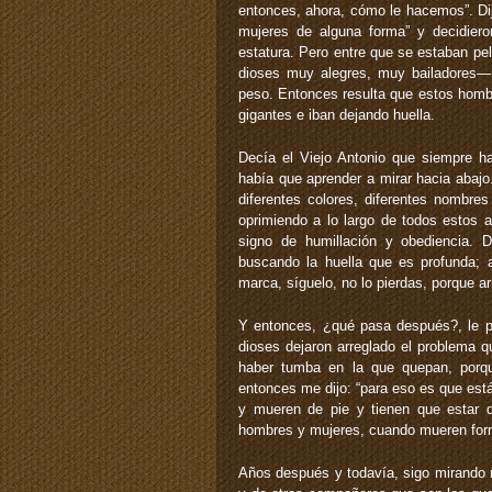
entonces, ahora, cómo le hacemos”. Di
mujeres de alguna forma” y decidiero
estatura. Pero entre que se estaban pe
dioses muy alegres, muy bailadores— s
peso. Entonces resulta que estos homb
gigantes e iban dejando huella.
Decía el Viejo Antonio que siempre h
había que aprender a mirar hacia abajo
diferentes colores, diferentes nombres
oprimiendo a lo largo de todos estos 
signo de humillación y obediencia. 
buscando la huella que es profunda; 
marca, síguelo, no lo pierdas, porque ar
Y entonces, ¿qué pasa después?, le pr
dioses dejaron arreglado el problema 
haber tumba en la que quepan, porq
entonces me dijo: “para eso es que est
y mueren de pie y tienen que estar 
hombres y mujeres, cuando mueren forma
Años después y todavía, sigo mirando 