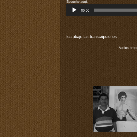
Escuche aquí:
Reproductor
00:00
de
audio
lea abajo las transcripciones
Audios prop