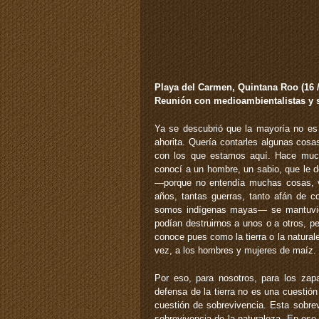
Playa del Carmen, Quintana Roo (16 
Reunión con medioambientalistas y 
Ya se descubrió que la mayoría no e
ahorita. Quería contarles algunas cosa
con los que estamos aquí. Hace muc
conocí a un hombre, un sabio, que le d
—porque no entendía muchas cosas, v
años, tantas guerras, tanto afán de 
somos indígenas mayas— se mantuvieran
podían destruirnos a unos o a otros, pe
conoce pues como la tierra o la natural
vez, a los hombres y mujeres de maíz.
Por eso, para nosotros, para los za
defensa de la tierra no es una cuesti
cuestión de sobrevivencia. Esta sobre
sobrevivencia de la naturaleza. En ese