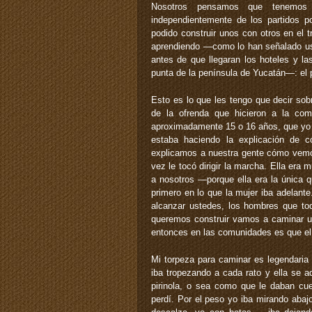
Nosotros pensamos que tenemos 
independientemente de los partidos p
podido construir unos con otros en el tr
aprendiendo —como lo han señalado us
antes de que llegaran los hoteles y l
punta de la península de Yucatán—: el
Esto es lo que les tengo que decir sobr
de la ofrenda que hicieron a la c
aproximadamente 15 o 16 años, que yo l
estaba haciendo la explicación de c
explicamos a nuestra gente cómo vemos
vez le tocó dirigir la marcha. Ella er
a nosotros —porque ella era la única 
primero en lo que la mujer iba adelan
alcanzar ustedes, los hombres que to
queremos construir vamos a caminar un
entonces en las comunidades es que el 
Mi torpeza para caminar es legendaria 
iba tropezando a cada rato y ella se 
pirinola, o sea como que le daban cue
perdí. Por el peso yo iba mirando abaj