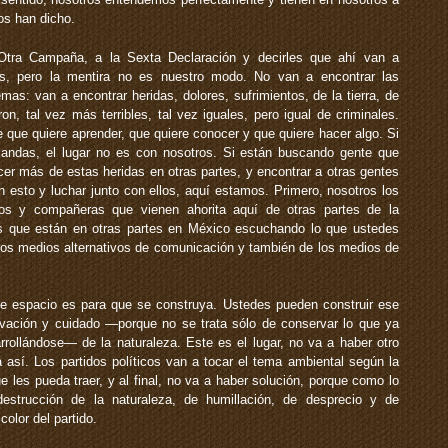
os han dicho.
a Otra Campaña, a la Sexta Declaración y decirles que ahí van a
s, pero la mentira no es nuestro modo. No van a encontrar las
as: van a encontrar heridas, dolores, sufrimientos, de la tierra, de
n, tal vez más terribles, tal vez iguales, pero igual de criminales.
 que quiere aprender, que quiere conocer y que quiere hacer algo. Si
andas, el lugar no es con nosotros. Si están buscando gente que
cer más de estas heridas en otras partes, y encontrar a otras gentes
esto y luchar junto con ellos, aquí estamos. Primero, nosotros los
os y compañeras que vienen ahorita aquí de otras partes de la
s que están en otras partes en México escuchando lo que ustedes
 los medios alternativos de comunicación y también de los medios de
e espacio es para que se construya. Ustedes pueden construir ese
ervación y cuidado —porque no se trata sólo de conservar lo que ya
rrollándose— de la naturaleza. Este es el lugar, no va a haber otro
a así. Los partidos políticos van a tocar el tema ambiental según la
 les pueda traer, y al final, no va a haber solución, porque como lo
 destrucción de la naturaleza, de humillación, de desprecio y de
color del partido.