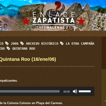
ICO
2006
ARCHIVO HISTÓRICO
LA OTRA CAMPAÑA
RIDO
QUINTANA ROO
Quintana Roo (16/ene/06)
mpatizantes.
Utiliza
00:00
las
teclas
de
de la Colonia Colosio en Playa del Carmen.