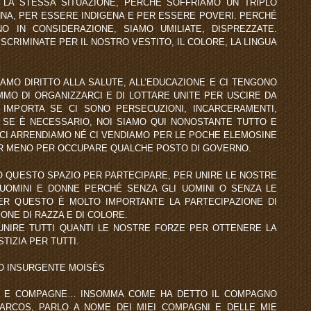
 LA STESSA SITUAZIONE, PERCHÉ SOFFRIAMO UN TRIPLO
NA, PER ESSERE INDIGENA E PER ESSERE POVERI. PERCHÉ
 IN CONSIDERAZIONE, SIAMO UMILIATE, DISPREZZATE.
SCRIMINATE PER IL NOSTRO VESTITO, IL COLORE, LA LINGUA
MO DIRITTO ALLA SALUTE, ALL’EDUCAZIONE E CI TENGONO
MMO DI ORGANIZZARCI E DI LOTTARE UNITE PER USCIRE DA
 IMPORTA SE CI SONO PERSECUZIONI, INCARCERAMENTI,
 SE È NECESSARIO, NOI SIAMO QUI NONOSTANTE TUTTO E
CI ARRENDIAMO NÉ CI VENDIAMO PER LE POCHE ELEMOSINE
OR MENO PER OCCUPARE QUALCHE POSTO DI GOVERNO.
TO QUESTO SPAZIO PER PARTECIPARE, PER UNIRE LE NOSTRE
UOMINI E DONNE PERCHÉ SENZA GLI UOMINI O SENZA LE
ER QUESTO È MOLTO IMPORTANTE LA PARTECIPAZIONE DI
IONE DI RAZZA E DI COLORE.
 UNIRE TUTTI QUANTI LE NOSTRE FORZE PER OTTENERE LA
TIZIA PER TUTTI.
O INSURGENTE MOISÉS
I E COMPAGNE… INSOMMA COME HA DETTO IL COMPAGNO
RCOS, PARLO A NOME DEI MIEI COMPAGNI E DELLE MIE