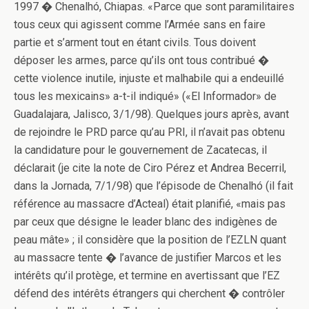
1997 � Chenalhó, Chiapas. «Parce que sont paramilitaires
tous ceux qui agissent comme l’Armée sans en faire
partie et s’arment tout en étant civils. Tous doivent
déposer les armes, parce qu’ils ont tous contribué �
cette violence inutile, injuste et malhabile qui a endeuillé
tous les mexicains» a-t-il indiqué» («El Informador» de
Guadalajara, Jalisco, 3/1/98). Quelques jours après, avant
de rejoindre le PRD parce qu’au PRI, il n’avait pas obtenu
la candidature pour le gouvernement de Zacatecas, il
déclarait (je cite la note de Ciro Pérez et Andrea Becerril,
dans la Jornada, 7/1/98) que l’épisode de Chenalhó (il fait
référence au massacre d’Acteal) était planifié, «mais pas
par ceux que désigne le leader blanc des indigènes de
peau mâte» ; il considère que la position de l’EZLN quant
au massacre tente � l’avance de justifier Marcos et les
intérêts qu’il protège, et termine en avertissant que l’EZ
défend des intérêts étrangers qui cherchent � contrôler