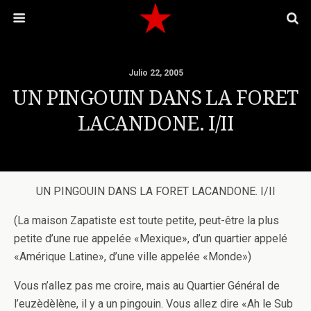
Julio 22, 2005
UN PINGOUIN DANS LA FORET
LACANDONE. I/II
UN PINGOUIN DANS LA FORET LACANDONE. I/II
(La maison Zapatiste est toute petite, peut-être la plus
petite d’une rue appelée «Mexique», d’un quartier appelé
«Amérique Latine», d’une ville appelée «Monde»)
Vous n’allez pas me croire, mais au Quartier Général de
l’euzèdèlène, il y a un pingouin. Vous allez dire «Ah le Sub