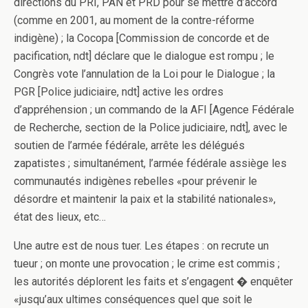
directions du PRI, PAN et PRD pour se mettre d’accord
(comme en 2001, au moment de la contre-réforme
indigène) ; la Cocopa [Commission de concorde et de
pacification, ndt] déclare que le dialogue est rompu ; le
Congrès vote l’annulation de la Loi pour le Dialogue ; la
PGR [Police judiciaire, ndt] active les ordres
d’appréhension ; un commando de la AFI [Agence Fédérale
de Recherche, section de la Police judiciaire, ndt], avec le
soutien de l’armée fédérale, arrête les délégués
zapatistes ; simultanément, l’armée fédérale assiège les
communautés indigènes rebelles «pour prévenir le
désordre et maintenir la paix et la stabilité nationales»,
état des lieux, etc…
Une autre est de nous tuer. Les étapes : on recrute un
tueur ; on monte une provocation ; le crime est commis ;
les autorités déplorent les faits et s’engagent � enquêter
«jusqu’aux ultimes conséquences quel que soit le