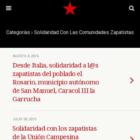
Categorías ›
Solidaridad Con Las Comunidades Zapatistas
AGOSTO 4, 2015
Desde Italia, solidaridad a l@s
zapatistas del poblado el
Rosario, municipio autónomo
de San Manuel, Caracol III la
Garrucha
JULIO 30, 2015
Solidaridad con los zapatistas
de la Unión Campesina